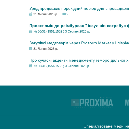
Уряд продовжив перехідний період для впровадженн
31 Липня 2026 р.
2
Проєкт змін до реімбурсації інсулінів потребує
№ 30/31 (1551/1552 ) 3 Серпня 2026 р.
Закупівлі медтоварів через Prozorro Market у I півріч
31 Липня 2026 р.
Про сучасні акценти менеджменту гемороїдальної 
№ 30/31 (1551/1552 ) 3 Серпня 2026 р.
Спеціалізоване медичне