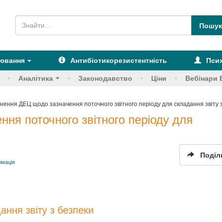
рювання
Антибіотикорезистентність
Псих
Аналітика
Законодавство
Ціни
Вебінари 
снення ДЕЦ щодо зазначення поточного звітного періоду для складання звіту 
ня поточного звітного періоду для
Поділ
рмація
ання звіту з безпеки