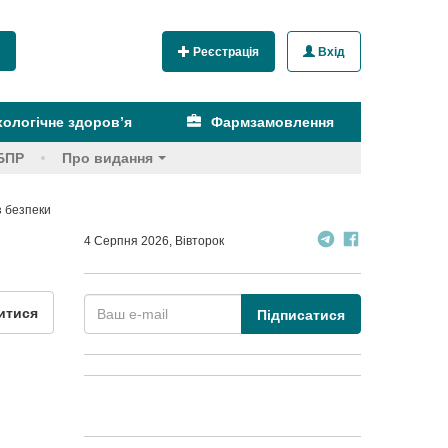
Реєстрація
Вхід
ологічне здоров’я
Фармзамовлення
БПР
Про видання
з безпеки
4 Серпня 2026, Вівторок
итися
Підписатися