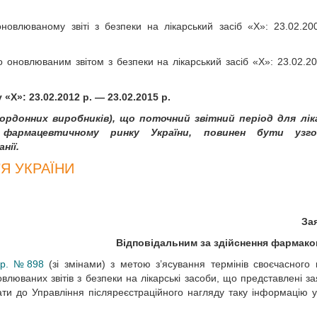
оновлюваному звіті з безпеки на лікарський засіб «X»: 23.02.2
 оновлюваним звітом з безпеки на лікарський засіб «X»: 23.02.2
«X»: 23.02.2012 р. — 23.02.2015 р.
кордонних виробників), що поточний звітний період для лік
 фармацевтичному ринку України, повинен бути узго
нії.
Я УКРАЇНИ
За
Відповідальним за здійснення фармако
6 р. №898
(зі змінами) з метою з’ясування термінів своєчасного
влюваних звітів з безпеки на лікарські засоби, що представлені з
и до Управління післяреєстраційного нагляду таку інформацію у