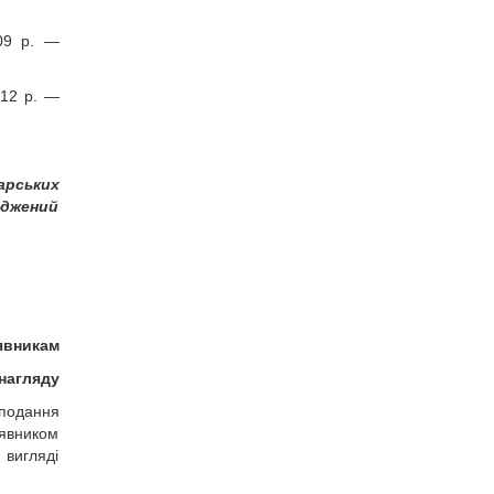
009 р. —
012 р. —
арських
джений
явникам
нагляду
 подання
аявником
 вигляді