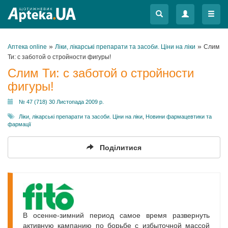
Меню
Меню
»
»
Аптека online
Ліки, лікарські препарати та засоби. Ціни на ліки
Слим
Ти: с заботой о стройности фигуры!
Слим Ти: с заботой о стройности
фигуры!
№ 47 (718) 30 Листопада 2009 р.
Ліки, лікарські препарати та засоби. Ціни на ліки
,
Новини фармацевтики та
фармації
Поділитися
В осенне-зимний период самое время развернуть
активную кампанию по борьбе с избыточной массой