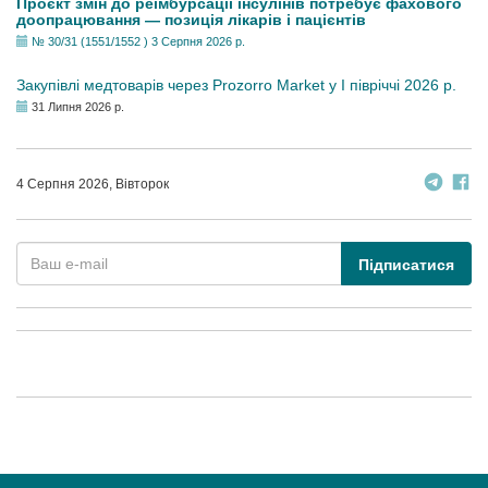
Проєкт змін до реімбурсації інсулінів потребує фахового
доопрацювання — позиція лікарів і пацієнтів
№ 30/31 (1551/1552 ) 3 Серпня 2026 р.
Закупівлі медтоварів через Prozorro Market у I півріччі 2026 р.
31 Липня 2026 р.
4 Серпня 2026, Вівторок
Підписатися