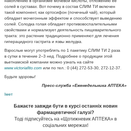
накоплению в организме мочевой кислоты, отложению ее
солей в суставах. Вот почему в состав СЛИМ ТИ включен
такой компонент, как ортосифон (почечный чай), который
обладает мочегонным эффектом и способствует выведению
солей. Солодка голая обладает противовоспалительными
свойствами и нормализует деятельность пищеварительного
тракта: это растение традиционно применяют для лечения
гиперацидного гастрита и язвы желудка.
Взрослые могут употреблять по 1 пакетику СЛИМ ТИ 2 раза
в сутки в течение 2–3 нед. Подробнее о продукции этой
вьетнамской компании можно узнать на сайте
www.victoriafito.com
или по тел.: 0 (44) 272-53-30, 272-12-37.
Будьте здоровы!
Пресс-служба «Еженедельника АПТЕКА»
Імет
Бажаєте завжди бути в курсі останніх новин
фармацевтичної галузі?
Тоді підписуйтесь на «Щотижневик АПТЕКА» в
соціальних мережах!