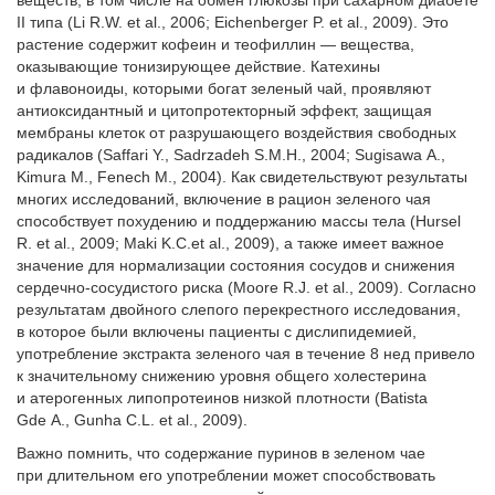
веществ, в том числе на обмен глюкозы при сахарном диабете
ІІ типа (Li R.W. et al., 2006; Eichenberger P. et al., 2009). Это
растение содержит кофеин и теофиллин — вещества,
оказывающие тонизирующее действие. Катехины
и флавоноиды, которыми богат зеленый чай, проявляют
антиоксидантный и цитопротекторный эффект, защищая
мембраны клеток от разрушающего воздействия свободных
радикалов (Saffari Y., Sadrzadeh S.M.H., 2004; Sugisawa A.,
Kimura M., Fenech M., 2004). Как свидетельствуют результаты
многих исследований, включение в рацион зеленого чая
способствует похудению и поддержанию массы тела (Hursel
R. et al., 2009; Maki K.C.et al., 2009), а также имеет важное
значение для нормализации состояния сосудов и снижения
сердечно-сосудистого риска (Moore R.J. et al., 2009). Согласно
результатам двойного слепого перекрестного исследования,
в которое были включены пациенты с дислипидемией,
употребление экстракта зеленого чая в течение 8 нед привело
к значительному снижению уровня общего холестерина
и атерогенных липопротеинов низкой плотности (Batista
Gde A., Gunha C.L. et al., 2009).
Важно помнить, что содержание пуринов в зеленом чае
при длительном его употреблении может способствовать