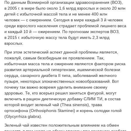
По данным Всемирной организации здраво­охранения (ВОЗ),
в 2005 г. в мире было около 1,6 млрд взрослых и около 20 млн
детей с избыточной массой тела и не менее 400 млн
человек — с ожирением. Сегодня в мире каждый 3 й человек
среди взрослого населения страдает проблемой лишнего веса
и каждый 10 й — ожирением. По прогнозам экспертов ВОЗ,
в 2015 г. избыточную массу тела будут иметь 2,3 млрд
взрослых.
При этом эстетический аспект данной проблем­ы является,
пожалуй, самым безобидным ее проявлением. Так,
избыточная масса тела и ожирение являются фактором риска
развития артериальной гипертензии, ишемической болезни
сердца, сахарного диабета ІІ типа, заболеваний желчного
пузыря, некоторых злокачественных новообразований. Вот
почему так важно вовремя уделить внимание своему
здоровью. Те, кто всерьез решил заняться фигурой, могут
включить в рацион диетическую добавку СЛИМ ТИ, в состав
которой входит зеленый чай (Thea sinensis), трава
ортосифона (Orthosiphonis Staminei) и корень солодки голой
(Glycyrrhiza glabra).
Зеленый чай известен положительным влияние­м на обмен