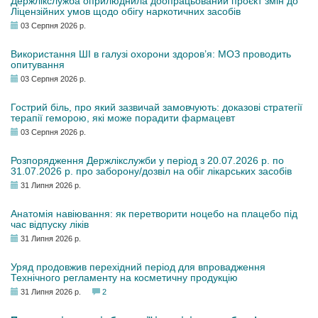
Держлікслужба оприлюднила доопрацьований проєкт змін до
Ліцензійних умов щодо обігу наркотичних засобів
03 Серпня 2026 р.
Використання ШІ в галузі охорони здоров’я: МОЗ проводить
опитування
03 Серпня 2026 р.
Гострий біль, про який зазвичай замовчують: доказові стратегії
терапії геморою, які може порадити фармацевт
03 Серпня 2026 р.
Розпорядження Держлікслужби у період з 20.07.2026 р. по
31.07.2026 р. про заборону/дозвіл на обіг лікарських засобів
31 Липня 2026 р.
Анатомія навіювання: як перетворити ноцебо на плацебо під
час відпуску ліків
31 Липня 2026 р.
Уряд продовжив перехідний період для впровадження
Технічного регламенту на косметичну продукцію
31 Липня 2026 р.
2