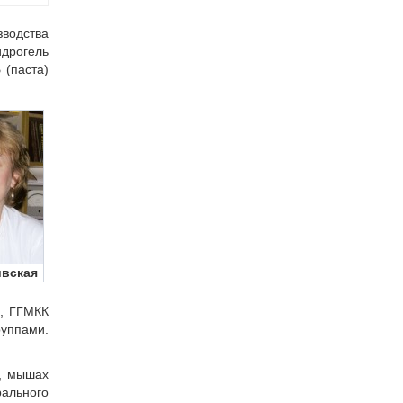
водства
дрогель
(паста)
ивская
и, ГГМКК
уппами.
), мышах
рального