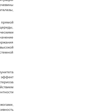
мочевины
талазы,
ь прямой
ицериды,
ическими
начение
ержания
высокой
с­темной
унитета
й эффект
териоза
йствием
ентности
жогами,
сивность