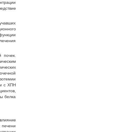
ентрации
едствие
лучавших
ционного
 функции
лечения
 почек.
ическим
мических
очечной
азотемии
ым с ХПН
циентов,
ты белка
влияние
х печени
ентрации