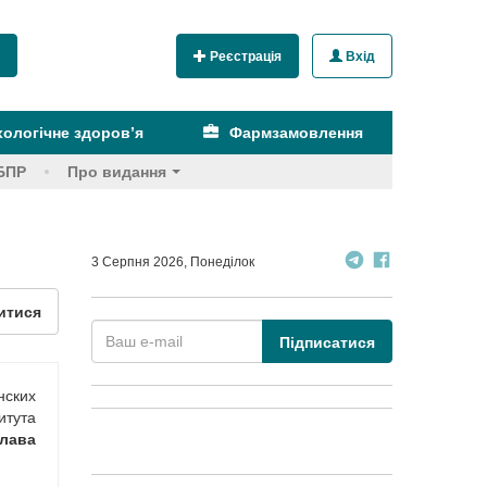
Реєстрація
Вхід
ологічне здоров’я
Фармзамовлення
БПР
Про видання
3 Серпня 2026, Понеділок
итися
Підписатися
нских
итута
лава