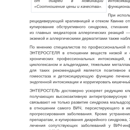
от диареи в номинации
интоксика
«Соотношение цены и качества».
функционал
При испол
рецидивирующей крапивницей и отеком Квинке отм
купирование обструктивного синдрома, стихани
из главных медиаторов аллергических реакций 
экземой и аллергическими дерматитами также набл
По мнению специалистов по профессиональной п
ЭНТЕРОСГЕЛЯ в отношении веществ низкой и с
хронических профессиональных интоксикаций, 
циклогексаном и альдегидами, тяжелыми металлам
для таких рекомендаций является позитивное 
гомеостаза и детоксицирующую функцию печени,
эндогенной интоксикации и корригировать кишечны
ЭНТЕРОСГЕЛЬ достоверно ускоряет редукцию кл
получающих высокоактивную антиретровирусную 
связывают не только развитие синдрома мальадсо
в отношении самого ВИЧ, персистирующего в им
прогрессирования заболевания. Кроме устранени
препаратам, и купирования диарейного синдрома,
лечения сопутствующих заболеваний у ВИЧ-инф