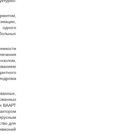
ктурно-
рмитом,
сикации,
 одного
больных
емкости
лечения
нзолом,
нованием
антного
индрома
ванных,
ованных
ти ВААРТ
актором
вирусным
ство для
евмоний