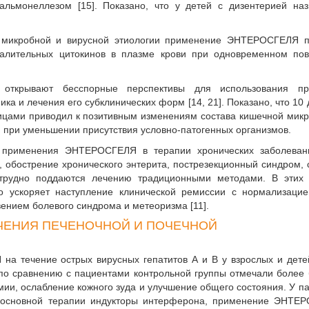
альмонеллезом [15]. Показано, что у детей с дизентерией на
 микробной и вирусной этиологии применение ЭНТЕРОСГЕЛЯ п
палительных цитокинов в плазме крови при одновременном по
 открывают бесспорные перспективы для использования пр
 и лечения его субклинических форм [14, 21]. Показано, что 10
ицами приводил к позитивным изменениям состава кишечной мик
й при уменьшении присутствия условно-патогенных организмов.
ы применения ЭНТЕРОСГЕЛЯ в терапии хронических заболева
 обострение хронического энтерита, пострезекцион­ный синдром,
 трудно поддаются лечению традиционными методами. В этих 
ускоряет наступление клинической ремиссии с нормализацие
ением болевого синдрома и метеоризма [11].
ЧЕНИЯ ПЕЧЕНОЧНОЙ И ПОЧЕЧНОЙ
 течение острых вирусных гепатитов А и В у взрослых и детей
по сравнению с пациентами контрольной группы отмечали более
ии, ослабление кожного зуда и улучшение общего состояния. У п
е основной терапии индукторы интерферона, применение ЭНТЕ