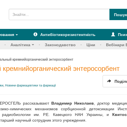
рювання
Антибіотикорезистентність
Псих
Аналітика
Законодавство
Ціни
Вебінари 
альный кремнийорганический энтеросорбент
 кремнийорганический энтеросорбент
Поділ
іки
,
Новини фармацевтики та фармації
ТЕРОСГЕЛЬ рассказывают
Владимир Николаев
, доктор медици
ико-химических механизмов сорбционной детоксикации Инст
и радиобиологии им. Р.Е. Кавецкого НАН Украины, и
Квитос
 старший научный сотрудник этого учреждения.