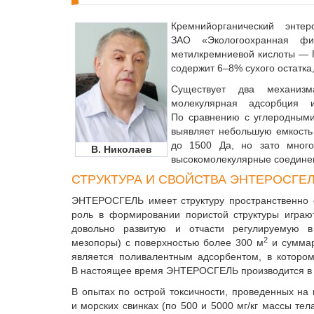
Кремнийорганический энте
ЗАО «Экологоохранная фи
метилкремниевой кислоты — 
содержит 6–8% сухого остатка,
Существует два механиз
молекулярная адсорбция 
По сравнению с углеродным
выявляет небольшую емкость
до 1500 Да, но зато много
В. Николаев
высокомолекулярные соединен
СТРУКТУРА И СВОЙСТВА ЭНТЕРОСГЕ
ЭНТЕРОСГЕЛЬ имеет структуру пространственно 
роль в формировании пористой структуры играю
довольно развитую и отчасти регулируемую в
2
мезопоры) с поверхностью более 300 м
и суммар
является поливалентным адсорбентом, в котор
В настоящее время ЭНТЕРОСГЕЛЬ производится в 
В опытах по острой токсичности, проведенных на к
и морских свинках (по 500 и 5000 мг/кг массы те