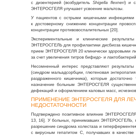
с дизентерией (возбудитель
Shigella flexneri
) и с
ЭНТЕРОСГЕЛЯ улучшает усвоение мальтозы.
У пациентов с острыми кишечными инфекциями
к достоверному снижению концентрации провос
концентрации противовоспалительных [20].
Экспериментальные и клинические результаты
ЭНТЕРОСГЕЛЬ для профилактики дисбиоза кишечника
прие­м ЭНТЕРОСГЕЛЯ 20 клинически здоровыми л
за счет увеличения титров бифидо- и лактобактери
Несомненный интерес представляют результат
(синдром мальадсорбции, глютеновая энтеропатия,
раздраженного кишечника), которые достаточно
назначение больным ЭНТЕРОСГЕЛЯ существенно 
дефекаций и оформление­м каловых масс, исчезнов
ПРИМЕНЕНИЕ ЭНТЕРОСГЕЛЯ ДЛЯ ЛЕ
НЕДОСТАТОЧНОСТИ
Подтверждено позитивное влияние ЭНТЕРОСГЕЛЯ на
13, 16]. У больных, принимавших ЭНТЕРОСГЕЛЬ, 
разрешение синдрома холестаза и гиперферментем
с вирусным гепатитом С, получавших в качеств