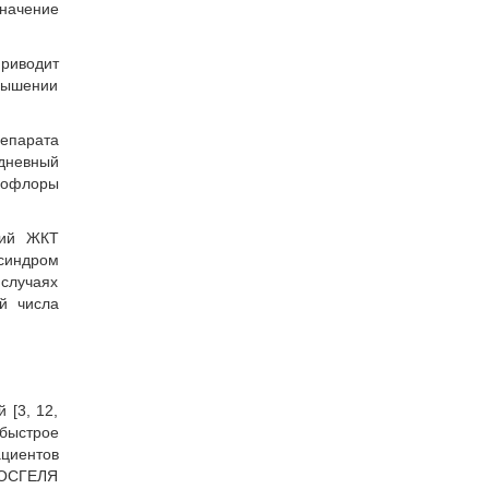
значение
риводит
вышении
епарата
 дневный
рофлоры
ний ЖКТ
 синдром
случаях
й числа
 [3, 12,
 быстрое
ациентов
РОСГЕЛЯ