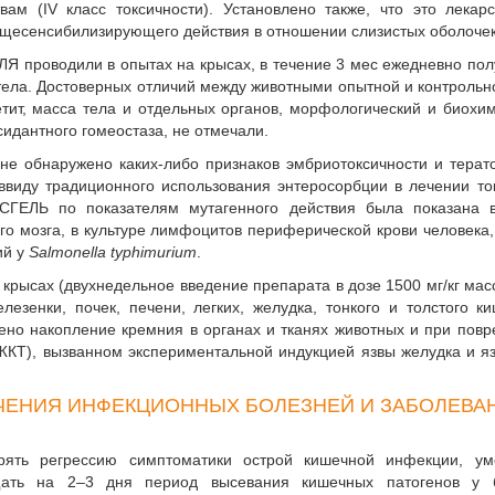
ам (IV класс токсичности). Установлено также, что это лекар
бщесенсибилизирующего действия в отношении слизистых оболочек
Я проводили в опытах на крысах, в течение 3 мес ежедневно по
ы тела. Достоверных отличий между животными опытной и контрольн
етит, масса тела и отдельных органов, морфологический и биохи
сидантного гомеостаза, не отмечали.
е обнаружено каких-либо признаков эмбриотоксичности и терат
виду традиционного использования энтеросорбции в лечении то
СГЕЛЬ по показателям мутагенного действия была показана в
го мозга, в культуре лимфоцитов периферической крови человека,
ий у
Salmonella typhimurium
.
рысах (двухнедельное введение препарата в дозе 1500 мг/кг мас
езенки, почек, печени, легких, желудка, тонкого и толстого к
лено накопление кремния в органах и тканях животных и при пов
(ЖКТ), вызванном экспериментальной индукцией язвы желудка и я
ЧЕНИЯ ИНФЕКЦИОННЫХ БОЛЕЗНЕЙ И ЗАБОЛЕВА
рять регрессию симптоматики острой кишечной инфекции, ум
щать на 2–3 дня период высевания кишечных патогенов у 