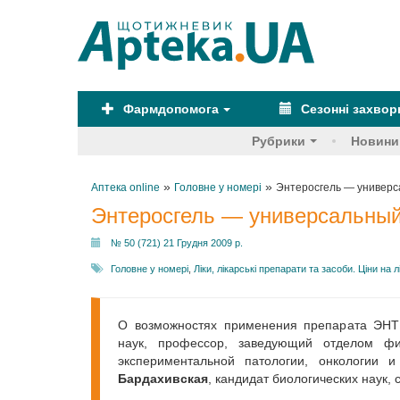
Фармдопомога
Сезонні захво
Рубрики
Новини
»
»
Аптека online
Головне у номері
Энтеросгель — универс
Энтеросгель — универсальный
№ 50 (721) 21 Грудня 2009 р.
Головне у номері
,
Ліки, лікарські препарати та засоби. Ціни на л
О возможностях применения препарата ЭН
наук, профессор, заведующий отделом физ
экспериментальной патологии, онкологии 
Бардахивская
, кандидат биологических наук,