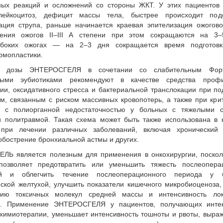
ных реакций и осложнений со стороны ЖКТ. У этих пациентов
ейкоцитоз, дефицит массы тела, быстрее происходит под
ация струпа, раньше начинается краевая эпителизация ожогов
ения ожогов II–III А степени при этом сокращаются на 3–
убоких ожогах — на 2–3 дня сокращается время подготов
рмопластики.
е дозы ЭНТЕРОСГЕЛЯ в сочетании со слабительным Фор
ыми эубиотиками рекомендуют в качестве средства профи
ии, оксидативного стресса и бактериальной транслокации при по
м, связанным с риском массивных кровопотерь, а также при кри
х с полиорганной недостаточностью у больных с тяжелыми о
 политравмой. Такая схема может быть также использована в 
 при лечении различных заболеваний, включая хронический г
обострение бронхиальной астмы и других.
ЛЬ является полезным для применения в онкохирургии, посколь
позволяет предотвратить или уменьшить тяжесть послеопера
ий и облегчить течение послеоперационного периода у 
ской желтухой, улучшить показатели кишечного микробиоценоза,
цию токсичных молекул средней массы и интенсивность лок
а. Применение ЭНТЕРОСГЕЛЯ у пациентов, получающих инте
химиотерапии, уменьшает интенсивность тошноты и рвоты, выра