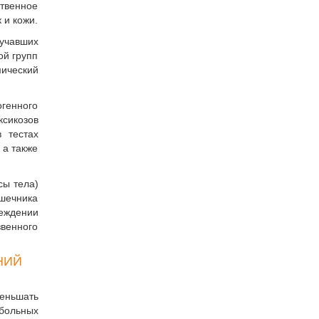
ственное
 и кожи.
лучавших
ой групп
мический
огенного
ксикозов
 тестах
 а также
сы тела)
ишечника
реждении
звенного
НИЙ
еньшать
больных