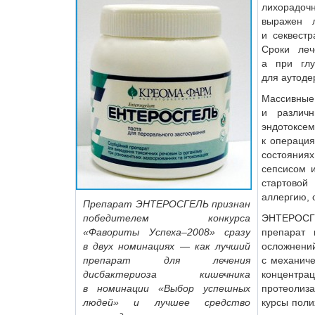
лихорадоч
выражен л
и секвестр
Сроки леч
а при гл
для аутоде
Массивны
и различн
эндотоксем
к операция
состояния
сепсисом и
стартовой
аллергию, 
Препарат ЭНТЕРОСГЕЛЬ признан
победителем конкурса
ЭНТЕРОСГЕ
«Фавориты Успеха–2008» сразу
препарат 
в двух номинациях — как лучший
осложнен
препарат для лечения
с механиче
дисбактериоза кишечника
концентра
в номинации «Выбор успешных
протеолиз
людей» и лучшее средство
курсы поли