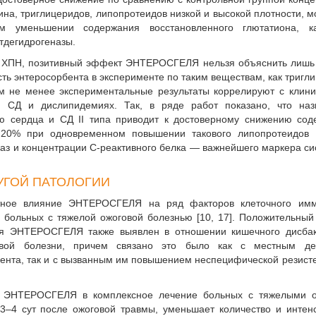
ина, триглицеридов, липопротеидов низкой и высокой плотности, 
 уменьшении содержания восстановленного глютатиона, ка
тдегидрогеназы.
е с ХПН, позитивный эффект ЭНТЕРОСГЕЛЯ нельзя объяснит­ь лиш
ть энтеросорбента в эксперименте по таким веществам, как тригл
ем не менее экспериментальные результаты коррелируют с клин
Д и дислипидемиях. Так, в ряде работ показано, что наз
сердца и СД II типа приводит к достоверному снижению сод
 20% при одновременном повышении такового липопротеидов 
аз и концентрации С-реактивного белка — важнейшего маркера си
УГОЙ ПАТОЛОГИИ
тное влияние ЭНТЕРОСГЕЛЯ на ряд факторов клеточного имм
 больных с тяжелой ожоговой болезнью [10, 17]. Положительны
я ЭНТЕРОСГЕЛЯ также выявлен в отношении кишечного дисбак
вой болезни, причем связано это было как с местным де
ента, так и с вызванным им повышением неспецифической резист
 ЭНТЕРОСГЕЛЯ в комплексное лечение больных с тяжелыми о
3–4 сут после ожоговой травмы, уменьшает количество и интен