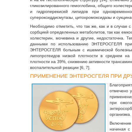
гликозилированного гемоглобина, общего холестер
и гидроперекисей липидов при одновременном
супероксиддисмутазы, цитохромоксидазы и сукцина
Необходимо отметить, что так же, как и в случа
сорбцией определенных метаболитов, так как емкос
холестерин, мочевина и другие, недостаточна. Т
данными по использованию ЭНТЕРОСГЕЛЯ при С
ЭНТЕРОСГЕЛЯ больным с ишемической болезнью 
липопротеидов низкой плотности в среднем на
плотности на 39%, снижению активности трансамин
воспалительной реакции [6, 7].
ПРИМЕНЕНИЕ ЭНТЕРОСГЕЛЯ ПРИ ДР
Благоприя
отмечено у
применени
при ожого
энтеросорб
организма.
Включение
начиная с 