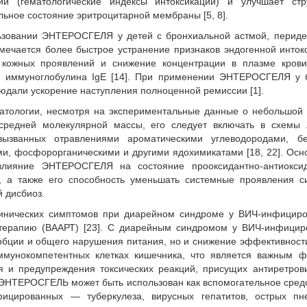
ции (гематологические индексы интоксикации) и улучшает стру
ьное состоя­ние эритроцитарной мембраны [5, 8].
ьзовании ЭНТЕРОСГЕЛЯ у детей с бронхиальной астмой, периде
ечается более быстрое устранение признаков эндогенной инток
е кожных проявлений и снижение концентрации в плазме крови
— иммуноглобулина IgE [14]. При применении ЭНТЕРОСГЕЛЯ у 
юдали ускорение наступления полноценной ремиссии [1].
атологии, несмотря на экспериментальные данные о небольшой 
редней молекулярной массы, его следует включать в схемы 
вызванных отравлениями ароматическими углеводородами, бе
и, фосфорорганическими и другими ядохимикатами [18, 22]. Ос
влияние ЭНТЕРОСГЕЛЯ на состояние прооксидантно-антиоксид
 а также его способность уменьшать системные проявления с
й дисбиоз.
инических симптомов при диарейном синдроме у ВИЧ-инфициро
терапию (ВААРТ) [23]. С диарейным синдромом у ВИЧ-инфицир
рбции и общего нарушения питания, но и снижение эффективнос
мунокомпетентных клетках кишечника, что является важным ф
я и предупреждения токсических реакций, присущих антиретро
 ЭНТЕРОСГЕЛЬ может быть использован как вспомогательное сред
ицированных — туберкулеза, вирусных гепатитов, острых пн