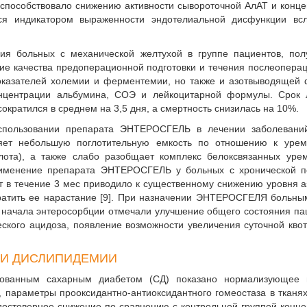
способствовало снижению активности сывороточной АлАТ и конц
ся индикатором выраженности эндотелиальной дисфункции всл
ния больных с механической желтухой в группе пациентов, по
 качества предоперационной подготовки и течения послеопера
показателей холемии и ферментемии, но также и азотвыводящей
концентрации альбумина, СОЭ и лейкоцитарной формулы. Срок 
ократился в среднем на 3,5 дня, а смертность снизилась на 10%.
спользовании препарата ЭНТЕРОСГЕЛЬ в лечении заболеваний
т небольшую поглотительную емкость по отношению к урем
лота), а также слабо разобщает комплекс белоксвязанных уре
 применение препарата ЭНТЕРОСГЕЛЬ у больных с хронической п
/сут в течение 3 мес приводило к существенному снижению уровня 
ратить ее нарастание [9]. При назначении ЭНТЕРОСГЕЛЯ больн
е начала энтеросорбции отмечали улучшение общего состояния па
кого ацидоза, появление возможности увеличения суточной кво
 И ДИСЛИПИДЕМИИ
ированным сахарным диабетом (СД) показано нормализующее 
параметры прооксидантно-антиоксидантного гомеостаза в тканя
о достоверное снижение по сравнению с контрольной группой конц