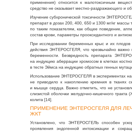
применения) относится к малотоксичным веществ
средство не оказывает местно-раздражающего и о
Изучение субхронической токсичности ЭНТЕРОСГЕЛ
препарат в дозах 200, 400, 650 и 1300 мг/кг масс
по таким показателям, как общее поведение, апп
состав крови, параметры прооксидантного и антиок
При исследовании беременных крыс и их плодов н
действия ЭНТЕРОСГЕЛЯ, что чрезвычайно важно в
беременности. Безвредность препарата ЭНТЕРО
на индукцию аберрации хромосом в клетках костно
в тесте Эймса на индукцию обратных генных мутац
Использование ЭНТЕРОСГЕЛЯ в экспериментах на к
не приводило к накоплению кремния в тканях сел
и мышце сердца. Важно отметить, что не установ
слизистой оболочки желудочно-кишечного тракта 
колита [14].
ПРИМЕНЕНИЕ ЭНТЕРОСГЕЛЯ ДЛЯ ЛЕ
ЖКТ
Установлено, что ЭНТЕРОСГЕЛЬ способен уско
проявления эндогенной интоксикации и сокра