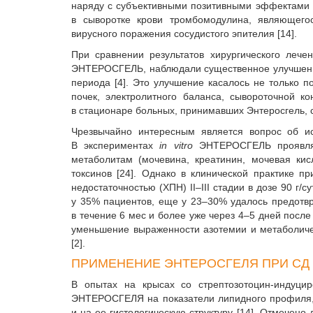
наряду с субъективными позитивными эффектами 
в сыворотке крови тромбомодулина, являющего
вирусного поражения сосудистого эпителия [14].
При сравнении результатов хирургического лече
ЭНТЕРОСГЕЛЬ, наблюдали существенное улучшение
периода [4]. Это улучшение касалось не только 
почек, электролитного баланса, сывороточной 
в стационаре больных, принимавших Энтеросгель, с
Чрезвычайно интересным является вопрос об и
В экспериментах
in vitro
ЭНТЕРОСГЕЛЬ проявляе
метаболитам (мочевина, креатинин, мочевая кис
токсинов [24]. Однако в клинической практике
недостаточностью (ХПН) II–III стадии в дозе 90 г
у 35% пациентов, еще у 23–30% удалось предотв
в течение 6 мес и более уже через 4–5 дней посл
уменьшение выраженности азотемии и метаболичес
[2].
ПРИМЕНЕНИЕ ЭНТЕРОСГЕЛЯ ПРИ СД
В опытах на крысах со стрептозотоцин-индуц
ЭНТЕРОСГЕЛЯ на показатели липидного профиля, 
и на ее гистологическую структуру [14]. Отмечен