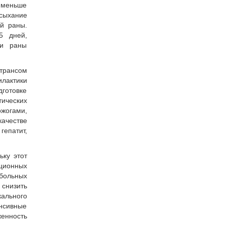
 меньше
сыхание
ой раны.
5 дней,
ки раны
трансом
лактики
дготовке
тических
жогами,
качестве
епатит,
ку этот
ционных
больных
 снизить
ального
нсивные
женность