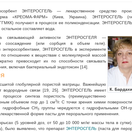
росорбент ЭНТЕРОСГЕЛЬ — лекарственное средство произ
р­ма «КРЕОМА-ФАРМ» (Киев, Украина). ЭНТЕРОСГЕЛЬ (ги
ГГМКК) получают в процессе ее поликонденсации. ЭНТЕРОСГЕЛЬ 
 остальное составляет вода.
ма связывающей активности ЭНТЕРОСГЕЛЯ —
и соосаждение (или сорбция в объе­м геля).
и энтеросорбентами, ЭНТЕРОСГЕЛЬ в эксперименте
 по отношению к веществам с молекулярной массой
кратно превосходит их по способности связывать
ия, включая бактериальный эндотоксин [14].
ЛЯ
сшитой глобулярной пористой матрицы. Важнейшую
К. Бардах
т водородные связи [19, 25]. ЭНТЕРОСГЕЛЬ имеет
 процессе синтеза пористость (преимущественно
3
ным объемом пор до 1 см
/г. С точки зрения химии поверхност
ом гидрофобные СН
группы чередуются с гидрофильными ОН-гр
3
лекарственной форме пасты для перорального применения.
рысах (5 уровней доз, от 50 до 10 000 мг/кг массы тела в сутки
ла), было выявлено, что препарат
ЭНТЕРОСГЕЛЬ
(паста для перо