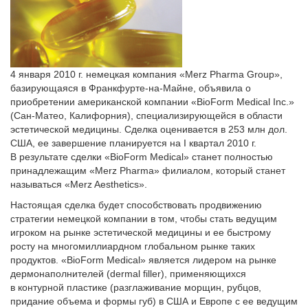
4 января 2010 г. немецкая компания «Merz Pharma Group»,
базирующая­ся в Франкфурте-на-Майне, объявила о
приобретении американской компании «BioForm Medical Inc.»
(Сан-Матео, Калифорния), специализирующейся в области
эстетической медицины. Сделка оценивается в 253 млн дол.
США, ее завершение планируется на I квартал 2010 г.
В результате сделки «BioForm Medical» станет полностью
принадлежащим «Merz Pharma» филиалом, который станет
называться «Merz Aesthetics».
Настоящая сделка будет способствовать продвижению
стратегии немецкой компании в том, чтобы стать ведущим
игроком на рынке эстетической медицины и ее быстрому
росту на многомиллиардном глобальном рынке таких
продуктов. «BioForm Medical» является лидером на рынке
дермонаполнителей (dermal filler), применяющихся
в контурной пластике (разглаживание морщин, рубцов,
придание объема и формы губ) в США и Европе с ее ведущим