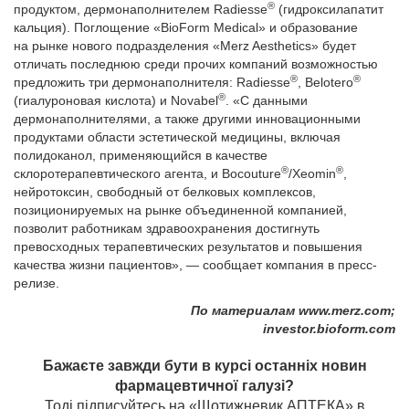
®
продуктом, дермонаполнителем Radiesse
(гидроксилапатит
кальция). Поглощение «BioForm Medical» и образование
на рынке нового подразделения «Merz Aesthetics» будет
отличать последнюю среди прочих компаний возможностью
®
®
предложить три дермонаполнителя: Radiesse
, Belotero
®
(гиалуроновая кислота) и Novabel
. «С данными
дермонаполнителями, а также другими инновационными
продуктами области эстетической медицины, включая
полидоканол, применяющийся в качестве
®
®
склоротерапевтического агента, и Bocouture
/Xeomin
,
нейротоксин, свободный от белковых комплексов,
позиционируемых на рынке объединенной компанией,
позволит работникам здравоохранения достигнуть
превосходных терапевтических результатов и повышения
качества жизни пациентов», — сообщает компания в пресс-
релизе.
По материалам www.merz.com;
investor.bioform.com
Бажаєте завжди бути в курсі останніх новин
фармацевтичної галузі?
Тоді підписуйтесь на «Щотижневик АПТЕКА» в