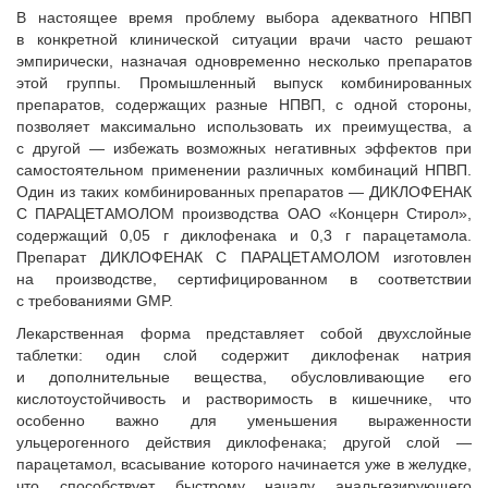
В настоящее время проблему выбора адекватного НПВП
в конкретной клинической ситуации врачи часто решают
эмпирически, назначая одновременно несколько препаратов
этой группы. Промышленный выпуск комбинированных
препаратов, содержащих разные НПВП, с одной стороны,
позволяет максимально использовать их преимущества, а
с другой — избежать возможных негативных эффектов при
самостоятельном применении различных комбинаций НПВП.
Один из таких комбинированных препаратов — ДИКЛОФЕНАК
С ПАРАЦЕТАМОЛОМ производства ОАО «Концерн Стирол»,
содержащий 0,05 г диклофенака и 0,3 г парацетамола.
Препарат ДИКЛОФЕНАК С ПАРАЦЕТАМОЛОМ изготовлен
на производстве, сертифицированном в соответствии
с требованиями GMP.
Лекарственная форма представляет собой двухслойные
таблетки: один слой содержит диклофенак натрия
и дополнительные вещества, обусловливающие его
кислотоустойчивость и растворимость в кишечнике, что
особенно важно для уменьшения выраженности
ульцерогенного действия диклофенака; другой слой —
парацетамол, всасывание которого начинается уже в желудке,
что способствует быстрому началу анальгезирующего