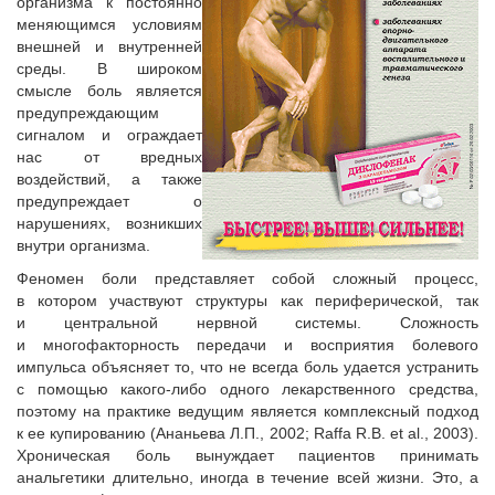
организма к постоянно
меняющимся условиям
внешней и внутренней
среды. В широком
смысле боль является
предупреждающим
сигналом и ограждает
нас от вредных
воздействий, а также
предупреждает о
нарушениях, возникших
внутри организма.
Феномен боли представляет собой сложный процесс,
в котором участвуют структуры как периферической, так
и центральной нервной системы. Сложность
и многофакторность передачи и восприятия болевого
импульса объясняет то, что не всегда боль удается устранить
с помощью какого-либо одного лекарственного средства,
поэтому на практике ведущим является комплексный подход
к ее купированию (Ананьева Л.П., 2002; Raffa R.B. et al., 2003).
Хроническая боль вынуждает пациентов принимать
анальгетики длительно, иногда в течение всей жизни. Это, а