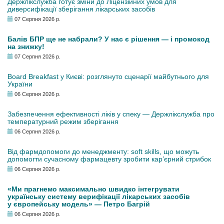
Держлікслужба готує зміни до Ліцензійних умов для
диверсифікації зберігання лікарських засобів
07 Серпня 2026 р.
Балів БПР ще не набрали? У нас є рішення — і промокод
на знижку!
07 Серпня 2026 р.
Board Breakfast у Києві: розглянуто сценарії майбутнього для
України
06 Серпня 2026 р.
Забезпечення ефективності ліків у спеку — Держлікслужба про
температурний режим зберігання
06 Серпня 2026 р.
Від фармдопомоги до менеджменту: soft skills, що можуть
допомогти сучасному фармацевту зробити кар’єрний стрибок
06 Серпня 2026 р.
«Ми прагнемо максимально швидко інтегрувати
українську систему верифікації лікарських засобів
у європейську модель» — Петро Багрій
06 Серпня 2026 р.