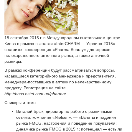
18 сентября 2015 г. в Международном выставочном центре
Киева в рамках выставки «InterCHARM — Украина 2015»
состоится конференция «Pharma Beauty» для игроков
нелекарственного аптечного рынка, а также аптечной
розницы.
В рамках конференции будут рассматриваться вопросы,
касающиеся категорийного менеджера и представителя,
менеджера-поставщика в аптеку по нелекарственному
продукту. Регистрация на сайте
http://boss.estet.com.ua/pharma/.
Спикеры и темы:
Виталий Брык, директор по работе с розничными
сетями, компания «Nielsen», — «Взлеты и падения
рынка FMCG, настроения и поведение покупателя;
динамика рынка FMCG в 2015 г.; потенциал — есть ли