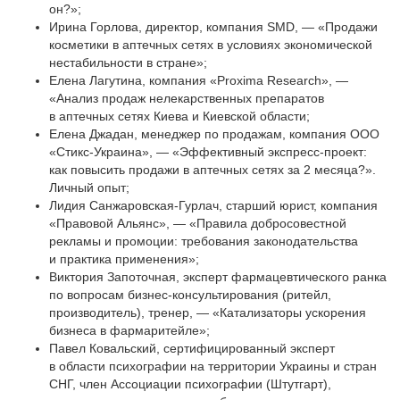
он?»;
Ирина Горлова, директор, компания SMD, — «Продажи
косметики в аптечных сетях в условиях экономической
нестабильности в стране»;
Елена Лагутина, компания «Proxima Research», —
«Анализ продаж нелекарственных препаратов
в аптечных сетях Киева и Киевской области;
Елена Джадан, менеджер по продажам, компания ООО
«Стикс-Украина», — «Эффективный экспресс-проект:
как повысить продажи в аптечных сетях за 2 месяца?».
Личный опыт;
Лидия Санжаровская-Гурлач, старший юрист, компания
«Правовой Альянс», — «Правила добросовестной
рекламы и промоции: требования законодательства
и практика применения»;
Виктория Запоточная, эксперт фармацевтического ранка
по вопросам бизнес-консультирования (ритейл,
производитель), тренер, — «Катализаторы ускорения
бизнеса в фармаритейле»;
Павел Ковальский, сертифицированный эксперт
в области психографии на территории Украины и стран
СНГ, член Ассоциации психографии (Штутгарт),