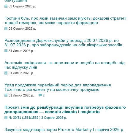
опитування
03 Серпня 2026 р.
Гострий біль, про який зазвичай замовчують: доказові стратегії
терапії геморою, які може порадити фармацевт
03 Серпня 2026 р.
Розпорядження Держлікслужби у період з 20.07.2026 р. по
31.07.2026 р. про заборону/дозвіл на обіг лікарських засобів
31 Липня 2026 р.
Анатомія навіювання: як перетворити ноцебо на плацебо під
час відпуску ліків
31 Липня 2026 р.
Уряд продовжив перехідний період для впровадження
Технічного регламенту на косметичну продукцію
31 Липня 2026 р.
2
Проєкт змін до реімбурсації інсулінів потребує фахового
доопрацювання — позиція лікарів і пацієнтів
№ 30/31 (1551/1552 ) 3 Серпня 2026 р.
Закупівлі медтоварів через Prozorro Market у I півріччі 2026 р.