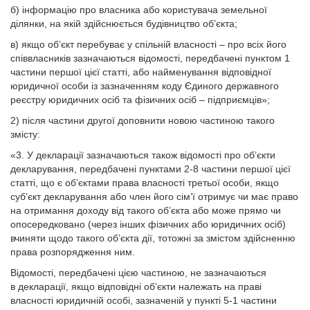
б) інформацію про власника або користувача земельної
ділянки, на якій здійснюється будівництво об’єкта;
в) якщо об’єкт перебуває у спільній власності – про всіх його
співвласників зазначаються відомості, передбачені пунктом 1
частини першої цієї статті, або найменування відповідної
юридичної особи із зазначенням коду Єдиного державного
реєстру юридичних осіб та фізичних осіб – підприємців»;
2) після частини другої доповнити новою частиною такого
змісту:
«3. У декларації зазначаються також відомості про об’єкти
декларування, передбачені пунктами 2-8 частини першої цієї
статті, що є об’єктами права власності третьої особи, якщо
суб’єкт декларування або член його сім’ї отримує чи має право
на отримання доходу від такого об’єкта або може прямо чи
опосередковано (через інших фізичних або юридичних осіб)
вчиняти щодо такого об’єкта дії, тотожні за змістом здійсненню
права розпорядження ним.
Відомості, передбачені цією частиною, не зазначаються
в декларації, якщо відповідні об’єкти належать на праві
власності юридичній особі, зазначеній у пункті 5-1 частини