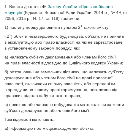
1. Внести до статті 46
Закону України «Про запобігання
корупції»
(Відомості Верховної Ради України, 2014 р., № 49, ст.
2056; 2015 р., № 17, ст. 118) такі зміни:
1
1) частину першу доповнити пунктом 2
такого змісту:
1
«2
) об’єкти незавершеного будівництва, об’єкти, не прийняті
в експлуатацію або право власності на які не зареєстроване
в установленому законом порядку, які:
а) належать суб’єкту декларування або членам його сім’ї
на праві власності відповідно до Цивільного кодексу України;
б) розташовані на земельних ділянках, що належать суб’єкту
декларування або членам його сім’ї на праві приватної
власності, включаючи спільну власність, або передані їм
в оренду чи на іншому праві користування, незалежно від
правових підстав набуття такого права;
в) повністю або частково побудовані з матеріалів чи за кошти
суб’єкта декларування або членів його сім’ї.
Такі відомості включають:
а) інформацію про місцезнаходження об’єкта;