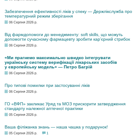
Забезпечення ефективності ліків у спеку — Держлікслужба про
температурний режим зберігання
06 Серпня 2026 р.
Від фармдопомоги до менеджменту: soft skills, що можуть
допомогти сучасному фармацевту зробити кар’єрний стрибок
06 Серпня 2026 р.
«Ми прагнемо максимально швидко інтегрувати
українську систему верифікації лікарських засобів
у європейську модель» — Петро Багрій
06 Серпня 2026 р.
Про типові помилки при застосуванні ліків
06 Серпня 2026 р.
ГО «ВФП» закликає Уряд та МОЗ прискорити затвердження
стандарту належної аптечної практики
05 Серпня 2026 р.
Ваша філіжанка знань — наша чашка у подарунок!
05 Серпня 2026 р.
1