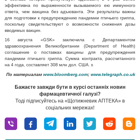
эффективна по выраженности вызываемого ею иммунного
ответа, чем вакцина без адъюванта. Эти результаты важны
для подготовки к предупреждению пандемии птичьего гриппа,
поскольку свидетельствуют о возможности снижения дозы
вводимых вакцин.
16 августа «GSK» заключила с Департаментом
здравоохранения Великобритании (Department of Health)
соглашение о поставках вакцины для предупреждения
пандемии птичьего гриппа. Сумма контракта, рассчитанного
на 4 года, составляет 308 млн дол. США.
n
По материалам
www.bloomberg.com
;
www.telegraph.co.uk
Бажаєте завжди бути в курсі останніх новин
фармацевтичної галузі?
Тоді підписуйтесь на «Щотижневик АПТЕКА» в
соціальних мережах!