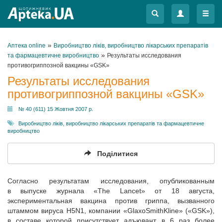
Меню
Меню
»
Аптека online
Виробництво ліків, виробництво лікарських препаратів
»
та фармацевтичне виробництво
Результаты исследования
противогриппозной вакцины «GSK»
Результаты исследования
противогриппозной вакцины «GSK»
№ 40 (611) 15 Жовтня 2007 р.
Виробництво ліків, виробництво лікарських препаратів та фармацевтичне
виробництво
Поділитися
Согласно результатам исследования, опубликованным
в выпуске журнала «The Lancet» от 18 августа,
экспериментальная вакцина против гриппа, вызванного
штаммом вируса H5N1, компании «GlaxoSmithKline» («GSK»),
в составе которой присутствует адъювант, в 6 раз более