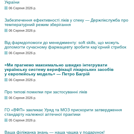
України
06 Серпня 2026 р.
Забезпечення ефективності ліків у спеку — Держлікслужба про
температурний режим зберігання
06 Серпня 2026 р.
Від фармдопомоги до менеджменту: soft skills, що можуть
допомогти сучасному фармацевту зробити кар’єрний стрибок
06 Серпня 2026 р.
«Ми прагнемо максимально швидко інтегрувати
українську систему верифікації лікарських засобів
у європейську модель» — Петро Багрій
06 Серпня 2026 р.
Про типові помилки при застосуванні ліків
06 Серпня 2026 р.
ГО «ВФП» закликає Уряд та МОЗ прискорити затвердження
стандарту належної аптечної практики
05 Серпня 2026 р.
Ваша філіжанка знань — наша чашка у подарунок!