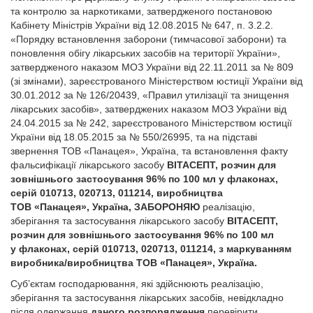
та контролю за наркотиками, затвердженого постановою
Кабінету Міністрів України від 12.08.2015 № 647, п. 3.2.2.
«Порядку встановлення заборони (тимчасової заборони) та
поновлення обігу лікарських засобів на території України»,
затвердженого наказом МОЗ України від 22.11.2011 за № 809
(зі змінами), зареєстрованого Міністерством юстиції України від
30.01.2012 за № 126/20439, «Правил утилізації та знищення
лікарських засобів», затверджених наказом МОЗ України від
24.04.2015 за № 242, зареєстрованого Міністерством юстиції
України від 18.05.2015 за № 550/26995, та на підставі
звернення ТОВ «Панацея», Україна, та встановлення факту
фальсифікації лікарського засобу
ВІТАСЕПТ, розчин для
зовнішнього застосування 96% по 100 мл у флаконах,
серій 010713, 020713, 011214, виробництва
ТОВ «Панацея», Україна, ЗАБОРОНЯЮ
реалізацію,
зберігання та застосування лікарського засобу
ВІТАСЕПТ,
розчин для зовнішнього застосування 96% по 100 мл
у флаконах, серій 010713, 020713, 011214, з маркуванням
виробника/виробництва ТОВ «Панацея», Україна.
Суб’єктам господарювання, які здійснюють реалізацію,
зберігання та застосування лікарських засобів, невідкладно
після одержання
даного розпорядження
перевірити