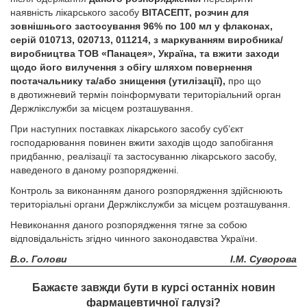
наявність лікарського засобу
ВІТАСЕПТ, розчин для
зовнішнього застосування 96% по 100 мл у флаконах,
серій 010713, 020713, 011214, з маркуванням виробника/
виробництва ТОВ «Панацея», Україна, та вжити заходи
щодо його вилучення з обігу шляхом повернення
постачальнику та/або знищення (утилізації),
про що
в двотижневий термін поінформувати територіальний орган
Держлікслужби за місцем розташування.
При наступних поставках лікарського засобу суб’єкт
господарювання повинен вжити заходів щодо запобігання
придбанню, реалізації та застосуванню лікарського засобу,
наведеного в даному розпорядженні.
Контроль за виконанням даного розпорядження здійснюють
територіальні органи Держлікслужби за місцем розташування.
Невиконання даного розпорядження тягне за собою
відповідальність згідно чинного законодавства України.
В.о. Голови
І.М. Суворова
Бажаєте завжди бути в курсі останніх новин
фармацевтичної галузі?