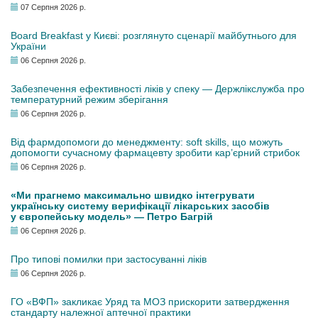
07 Серпня 2026 р.
Board Breakfast у Києві: розглянуто сценарії майбутнього для
України
06 Серпня 2026 р.
Забезпечення ефективності ліків у спеку — Держлікслужба про
температурний режим зберігання
06 Серпня 2026 р.
Від фармдопомоги до менеджменту: soft skills, що можуть
допомогти сучасному фармацевту зробити кар’єрний стрибок
06 Серпня 2026 р.
«Ми прагнемо максимально швидко інтегрувати
українську систему верифікації лікарських засобів
у європейську модель» — Петро Багрій
06 Серпня 2026 р.
Про типові помилки при застосуванні ліків
06 Серпня 2026 р.
ГО «ВФП» закликає Уряд та МОЗ прискорити затвердження
стандарту належної аптечної практики