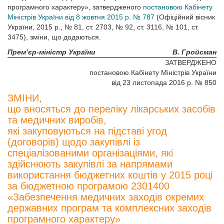
програмного характеру», затвердженого
постановою Кабінету
Міністрів України від 8 жовтня 2015 р. № 787
(Офіційний вісник
України, 2015 р., № 81, ст. 2703, № 92, ст. 3116, № 101, ст.
3475), зміни, що додаються.
Прем’єр-міністр України
В. Гройсман
ЗАТВЕРДЖЕНО
постановою Кабінету Міністрів України
від 23 листопада 2016 р. № 850
ЗМІНИ,
що вносяться до переліку лікарських засобів
та медичних виробів,
які закуповуються на підставі угод
(договорів) щодо закупівлі із
спеціалізованими організаціями, які
здійснюють закупівлі за напрямами
використання бюджетних коштів у 2015 році
за бюджетною програмою 2301400
«Забезпечення медичних заходів окремих
державних програм та комплексних заходів
програмного характеру»