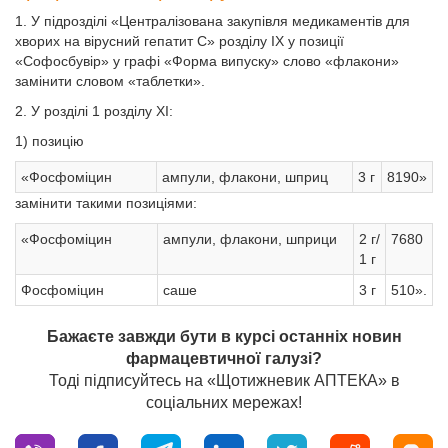
1. У підрозділі «Централізована закупівля медикаментів для
хворих на вірусний гепатит С» розділу IХ у позиції
«Софосбувір» у графі «Форма випуску» слово «флакони»
замінити словом «таблетки».
2. У розділі 1 розділу ХI:
1) позицію
«Фосфоміцин
ампули, флакони, шприц
3 г
8190»
замінити такими позиціями:
«Фосфоміцин
ампули, флакони, шприци
2 г/
7680
1 г
Фосфоміцин
саше
3 г
510».
Бажаєте завжди бути в курсі останніх новин
фармацевтичної галузі?
Тоді підписуйтесь на «Щотижневик АПТЕКА» в
соціальних мережах!