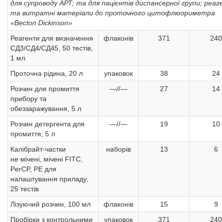
для супроводу АРТ; та для пацієнтів диспансерної групи; реа
та витратні матеріали до проточного цитофлюориметра
«Becton Dickinson»
Реагенти для визначення
флаконів
371
240
СД3/СД4/СД45, 50 тестів,
1 мл
Проточна рідина, 20 л
упаковок
38
24
Розчин для промиття
—//—
27
14
прибору та
обеззаражування, 5 л
Розчин детергента для
—//—
19
10
промиття, 5 л
Калібрайт-частки
наборів
13
6
не мічені, мічені FITC,
PerCP, PE для
налаштування приладу,
25 тестів
Лізуючий розчин, 100 мл
флаконів
15
9
Пробірки з контрольними
упаковок
371
240