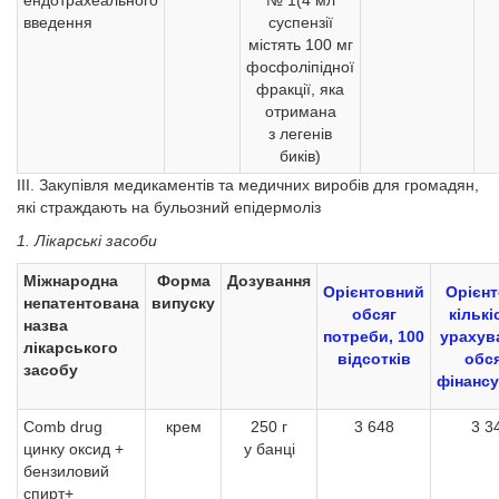
ендотрахеального
№ 1(4 мл
введення
суспензії
містять 100 мг
фосфоліпідної
фракції, яка
отримана
з легенів
биків)
III. Закупівля медикаментів та медичних виробів для громадян,
які страждають на бульозний епідермоліз
1. Лікарські засоби
Міжнародна
Форма
Дозування
Орієнтовний
Орієн
непатентована
випуску
обсяг
кількі
назва
потреби, 100
урахув
лікарського
відсотків
обс
засобу
фінанс
Comb drug
крем
250 г
3 648
3 3
цинку оксид +
у банці
бензиловий
спирт+