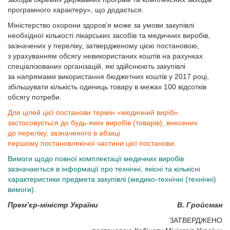
програмного характеру», що додається.
Міністерство охорони здоров’я може за умови закупівлі
необхідної кількості лікарських засобів та медичних виробів,
зазначених у переліку, затвердженому цією постановою,
з урахуванням обсягу невикористаних коштів на рахунках
спеціалізованих організацій, які здійснюють закупівлі
за напрямами використання бюджетних коштів у 2017 році,
збільшувати кількість одиниць товару в межах 100 відсотків
обсягу потреби
.
Для цілей цієї постанови термін «медичний виріб»
застосовується до будь-яких виробів (товарів), внесених
до переліку, зазначеного в абзаці
першому постановляючої частини цієї постанови.
Вимоги щодо повної комплектації медичних виробів
зазначаються в інформації про технічні, якісні та кількісні
характеристики предмета закупівлі (медико-технічні (технічні)
вимоги).
Прем’єр-міністр України
В. Гройсман
ЗАТВЕРДЖЕНО