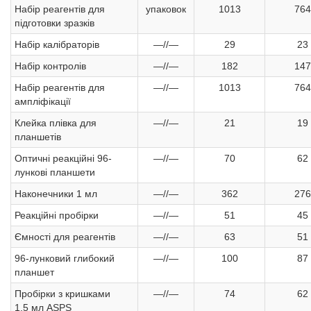
Набір реагентів для
упаковок
1013
764
підготовки зразків
Набір калібраторів
—//—
29
23
Набір контролів
—//—
182
147
Набір реагентів для
—//—
1013
764
ампліфікації
Клейка плівка для
—//—
21
19
планшетів
Оптичні реакційні 96-
—//—
70
62
лункові планшети
Наконечники 1 мл
—//—
362
276
Реакційні пробірки
—//—
51
45
Ємності для реагентів
—//—
63
51
96-лунковий глибокий
—//—
100
87
планшет
Пробірки з кришками
—//—
74
62
1,5 мл ASPS