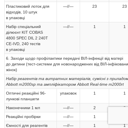
Пластиковий лоток для
—//—
23
23
відходів, 10 штук
в упаковці
Набір спеціальний
—//—
1
1
ділюєнт KIT COBAS
4800 SPEC DIL 2 240T
CE-IVD, 240 тестів
в упаковці
6. Заходи щодо профілактики передачі ВІЛ-інфекції від матері
до дитини (тест-системи для новонароджених від ВІЛ-інфікован
жінок)
Набір реагентів та витратних матеріалів, сумісні з приладо
Abbott m2000sp та ампліфікатором Abbott Real-time m2000rt
Оптичні реакційні 96-
упаковок
1
1
лункові планшети
Наконечники 1 мл
—//—
2
2
Реакційні пробірки
—//—
1
1
Ємності для реагентів
—//—
1
1