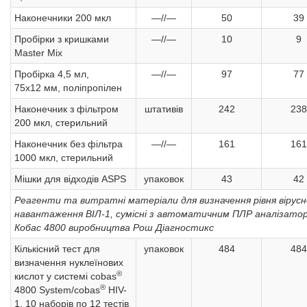
Наконечники 200 мкл
—//—
50
39
Пробірки з кришками
—//—
10
9
Master Mix
Пробірка 4,5 мл,
—//—
97
77
75х12 мм, поліпропілен
Наконечник з фільтром
штативів
242
238
200 мкл, стерильний
Наконечник без фільтра
—//—
161
161
1000 мкл, стерильний
Мішки для відходів ASPS
упаковок
43
42
Реагенти та витратні матеріали для визначення рівня вірусн
навантаження ВІЛ-1, сумісні з автоматичним ПЛР аналізато
Кобас 4800 виробництва Рош Діагностикс
Кількісний тест для
упаковок
484
484
визначення нуклеїнових
®
кислот у системі cobas
®
4800 System/cobas
HIV-
1, 10 наборів по 12 тестів