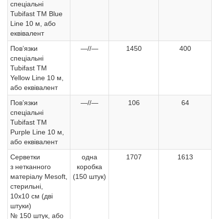
спеціальні
Tubifast ТМ Blue
Line 10 м, або
еквівалент
Пов’язки
—//—
1450
400
спеціальні
Tubifast ТМ
Yellow Line 10 м,
або еквівалент
Пов’язки
—//—
106
64
спеціальні
Tubifast ТМ
Purple Line 10 м,
або еквівалент
Серветки
одна
1707
1613
з нетканного
коробка
матеріалу Mesoft,
(150 штук)
стерильні,
10х10 см (дві
штуки)
№ 150 штук, або