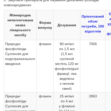
II. Закупівля препаратів для лікування дихальних розладів
новонароджених
О
Міжнародна
Орієнтовний
непатентована
обсяг
Форма
у
назва
Дозування
потреби, 100
випуску
лікарського
відсотків
фі
засобу
Природні
флакон
80 мг/мл
7056
фосфоліпіди
по 1,5 мл
Суспензія для
(1,5 мл
ендотрахеального
суспензії
введення
містять 120 мг
фосфоліпідної
фракції, яка
виділена
з легенів
свині)
Природні
флакон
25 мг/мл
2863
фосфоліпіди
по 4 мл
Суспензія для
у флаконі