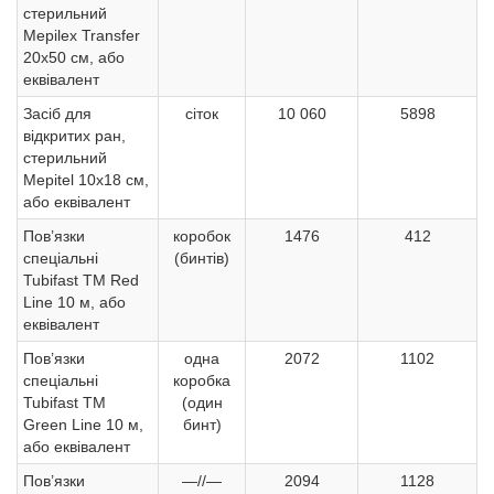
стерильний
Mepilex Transfer
20х50 см, або
еквівалент
Засіб для
сіток
10 060
5898
відкритих ран,
стерильний
Mepitel 10х18 см,
або еквівалент
Пов’язки
коробок
1476
412
спеціальні
(бинтів)
Tubifast ТМ Red
Line 10 м, або
еквівалент
Пов’язки
одна
2072
1102
спеціальні
коробка
Tubifast ТМ
(один
Green Line 10 м,
бинт)
або еквівалент
Пов’язки
—//—
2094
1128