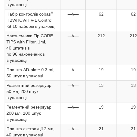
в упаковці
®
Набір контролів cobas
—//—
62
62
HBV/HCV/HIV-1 Control
Kit,10 наборів в упаковці
Наконечники Tip CORE
—//—
212
212
TIPS with Filter, 1ml,
40 штативів
по 96 наконечників
в упаковці
Плашка AD-plate 0.3 ml,
—//—
19
19
50 штук в упаковці
Реагентний резервуар
—//—
13
13
50 мл, 200 штук
в упаковці
Реагентний резервуар
—//—
19
19
200 мл, 100 штук
в упаковці
Плашка екстракції 2 мл,
—//—
21
21
40 штук в упаковці