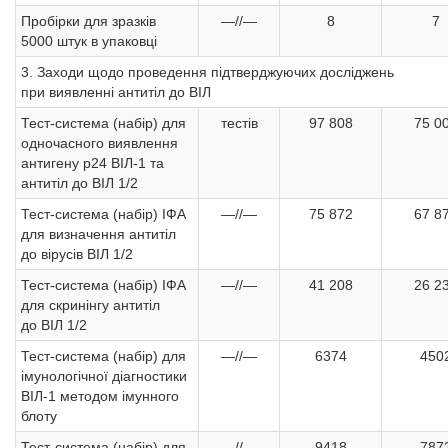
Пробірки для зразків
—//—
8
7
5000 штук в упаковці
3. Заходи щодо проведення підтверджуючих досліджень
при виявленні антитіл до ВІЛ
Тест-система (набір) для
тестів
97 808
75 0
одночасного виявлення
антигену р24 ВІЛ-1 та
антитіл до ВІЛ 1/2
Тест-система (набір) ІФА
—//—
75 872
67 8
для визначення антитіл
до вірусів ВІЛ 1/2
Тест-система (набір) ІФА
—//—
41 208
26 2
для скринінгу антитіл
до ВІЛ 1/2
Тест-система (набір) для
—//—
6374
450
імунологічної діагностики
ВІЛ-1 методом імунного
блоту
Тест-система (набір) для
—//—
9418
787