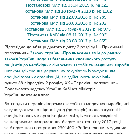
'Постановою КМУ від 03.04.2019 р. № 321'
'Постанова КМУ від 18 грудня 2018 р. № 1102'
'Постанова КМУ від 12.09.2018 р. № 789'
'Постанова КМУ від 28.03.2018 р. № 292'
'Постанова КМУ від 13 грудня 2017 р. № 975'
'Постанова КМУ від 08.11.2017 р. № 903'
'Постанова КМУ від 23.08.2017 р. № 655'
Відповідно до абзацу другого пункту 2 розділу II «Прикінцеві
положення»
Закону України «Про внесення змін до деяких
законів України щодо забезпечення своєчасного доступу
пацієнтів до необхідних лікарських засобів та медичних виробів
шляхом здійснення державних закупівель із залученням
спеціалізованих організацій, які здійснюють закупівлі»
і
пункту 38 підрозділу 2 розділу XX «Перехідні положення»
Податкового кодексу України Кабінет Міністрів
України
постановляє:
Затвердити перелік лікарських засобів та медичних виробів, які
закуповуються на підставі угод (договорів) щодо закупівлі із
спеціалізованими організаціями, які здійснюють закупівлі
за напрямами використання бюджетних коштів у 2017 році
за бюджетною програмою 2301400 «Забезпечення медичних
заходів окремих державних програм та комплексних заходів