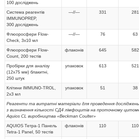
100 досліджень
Система реагентів
—//—
331
281
IMMUNOPREP,
300 досліджень
Флюоросфери Flow-
—//—
76
63
Check, 3х10 мл
Флюоросфери Flow-
флаконів
645
582
Count, 200 тестів
Пробірки для аналізу
упаковок
613
521
(12х75 мм) блакитні,
250 штук
Клітини IMMUNO-TROL,
упаковок
51
38
2х3 мл
Реагенти та витратні матеріали для проведення досліджень
з визначення кількості СД4 лімфоцитів на проточному цитом
Aquios CL виробництва «Beckman Coulter»
AQUIOS Тетра-1 Панель
флаконів
110
110
Tetra-1 Panel, 50 тестів