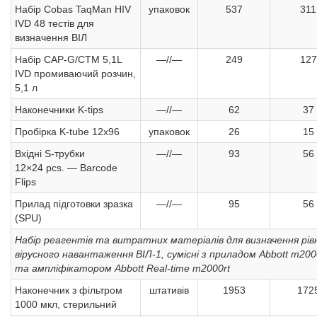
Набір Cobas TaqMan HIV
упаковок
537
311
IVD 48 тестів для
визначення ВІЛ
Набір CAP-G/CTM 5,1L
—//—
249
127
IVD промиваючий розчин,
5,1 л
Наконечники K-tips
—//—
62
37
Пробірка K-tube 12х96
упаковок
26
15
Вхідні S-трубки
—//—
93
56
12×24 pcs. — Barcode
Flips
Прилад підготовки зразка
—//—
95
56
(SPU)
Набір реагентів та витратних матеріалів для визначення рів
вірусного навантаження ВІЛ-1, сумісні з приладом Abbott m20
та ампліфікатором Abbott Real-time m2000rt
Наконечник з фільтром
штативів
1953
172
1000 мкл, стерильний