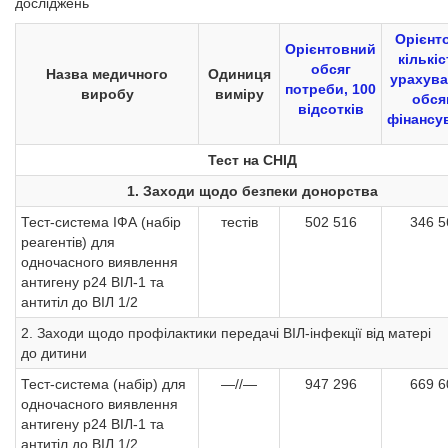
досліджень
Орієнт
Орієнтовний
кількіс
обсяг
Назва медичного
Одиниця
урахув
потреби, 100
виробу
виміру
обся
відсотків
фінансу
Тест на СНІД
1. Заходи щодо безпеки донорства
Тест-система ІФА (набір
тестів
502 516
346 5
реагентів) для
одночасного виявлення
антигену р24 ВІЛ-1 та
антитіл до ВІЛ 1/2
2. Заходи щодо профілактики передачі ВІЛ-інфекції від матері
до дитини
Тест-система (набір) для
—//—
947 296
669 6
одночасного виявлення
антигену р24 ВІЛ-1 та
антитіл до ВІЛ 1/2