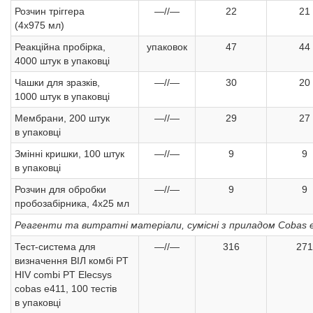
Розчин тріггера
—//—
22
21
(4х975 мл)
Реакційна пробірка,
упаковок
47
44
4000 штук в упаковці
Чашки для зразків,
—//—
30
20
1000 штук в упаковці
Мембрани, 200 штук
—//—
29
27
в упаковці
Змінні кришки, 100 штук
—//—
9
9
в упаковці
Розчин для обробки
—//—
9
9
пробозабірника, 4х25 мл
Реагенти та витратні матеріали, сумісні з приладом Cobas 
Тест-система для
—//—
316
271
визначення ВІЛ комбі PT
HIV combi PT Elecsys
cobas e411, 100 тестів
в упаковці