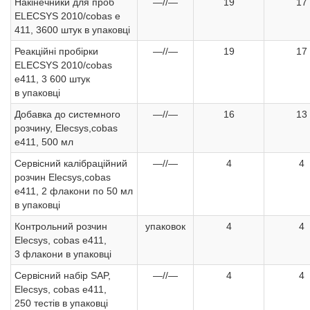
Накінечники для проб
—//—
19
17
ELECSYS 2010/cobas e
411, 3600 штук в упаковці
Реакційні пробірки
—//—
19
17
ELECSYS 2010/cobas
e411, 3 600 штук
в упаковці
Добавка до системного
—//—
16
13
розчину, Elecsys,cobas
e411, 500 мл
Сервісний калібраційний
—//—
4
4
розчин Elecsys,cobas
e411, 2 флакони по 50 мл
в упаковці
Контрольний розчин
упаковок
4
4
Elecsys, cobas e411,
3 флакони в упаковці
Сервісний набір SAP,
—//—
4
4
Elecsys, cobas e411,
250 тестів в упаковці