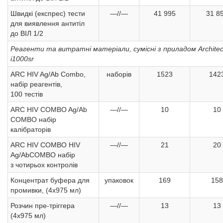
Швидкі (експрес) тести
—//—
41 995
31 8
для виявлення антитіл
до ВІЛ 1/2
Реагенти та витратні матеріали, сумісні з приладом Architec
i1000sr
ARC HIV Ag/Ab Combo,
наборів
1523
142
набір реагентів,
100 тестів
ARC HIV COMBO Ag/Ab
—//—
10
10
COMBO набір
калібраторів
ARC HIV COMBO HIV
—//—
21
20
Ag/AbCOMBO набір
з чотирьох контролів
Концентрат буфера для
упаковок
169
158
промивки, (4х975 мл)
Розчин пре-тріггера
—//—
13
13
(4х975 мл)