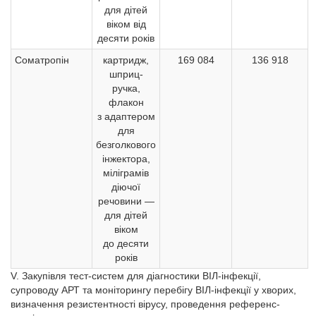
для дітей
віком від
десяти років
Соматропін
картридж,
169 084
136 918
шприц-
ручка,
флакон
з адаптером
для
безголкового
інжектора,
міліграмів
діючої
речовини —
для дітей
віком
до десяти
років
V. Закупівля тест-систем для діагностики ВІЛ-інфекції,
супроводу АРТ та моніторингу перебігу ВІЛ-інфекції у хворих,
визначення резистентності вірусу, проведення референс-