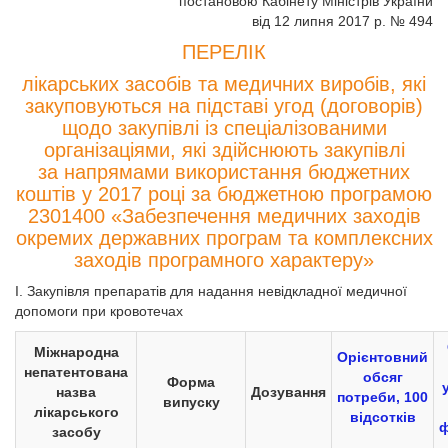
постановою Кабінету Міністрів України
від 12 липня 2017 р. № 494
ПЕРЕЛІК
лікарських засобів та медичних виробів, які
закуповуються на підставі угод (договорів)
щодо закупівлі із спеціалізованими
організаціями, які здійснюють закупівлі
за напрямами використання бюджетних
коштів у 2017 році за бюджетною програмою
2301400 «Забезпечення медичних заходів
окремих державних програм та комплексних
заходів програмного характеру»
I. Закупівля препаратів для надання невідкладної медичної
допомоги при кровотечах
Міжнародна
Орієнтовний
непатентована
обсяг
Форма
назва
Дозування
потреби, 100
випуску
лікарського
відсотків
ф
засобу