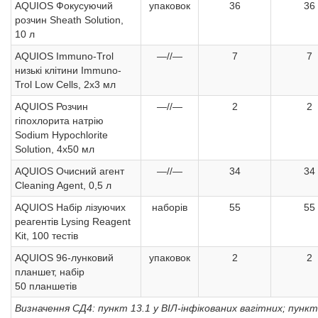
AQUIOS Фокусуючий
упаковок
36
36
розчин Sheath Solution,
10 л
AQUIOS Immuno-Trol
—//—
7
7
низькі клітини Immuno-
Trol Low Cells, 2х3 мл
AQUIOS Розчин
—//—
2
2
гіпохлорита натрію
Sodium Hypochlorite
Solution, 4х50 мл
AQUIOS Очисний агент
—//—
34
34
Cleaning Agent, 0,5 л
AQUIOS Набір лізуючих
наборів
55
55
реагентів Lysing Reagent
Kit, 100 тестів
AQUIOS 96-лунковий
упаковок
2
2
планшет, набір
50 планшетів
Визначення СД4: пункт 13.1 у ВІЛ-інфікованих вагітних; пункт