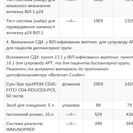
кількісного визначення
антигену ВІЛ-1 р24
Тест-система (набір) для
—//—
1903
132
підтвердження наявності
антигену р24 ВІЛ-1
4. Визначення СД4: у ВІЛ-інфікованих вагітних; для супроводу А
для пацієнтів диспансерної групи
Визначення СД4: пункт 13.1 у ВІЛ-інфікованих вагітних; пункт
19.1 для супроводу АРТ; та для пацієнтів диспансерної групи;
Реагенти та витратні матеріали до проточного
цитофлюориметру «Beckman Coulter»
Cyto-Stat триХРОМ CD45-
флаконів
2959
242
FITC/ СD4-RD1/CD3-PC5,
50 тестів
Засіб для очищення, 5 л
упаковок
88
79
Ізотонічний розчин, 10 л
—//—
529
434
Система реагентів
—//—
399
349
IMMUNOPREP,