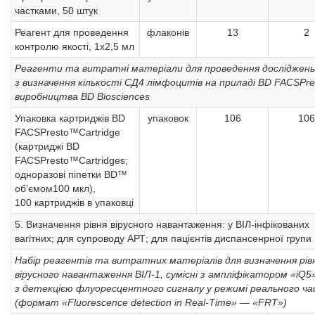
частками, 50 штук
Реагент для проведення
флаконів
13
2
контролю якості, 1х2,5 мл
Реагенти та витратні матеріали для проведення досліджень
з визначення кількості СД4 лімфоцитів на приладі BD FACSPre
виробництва BD Biosciences
Упаковка картриджів BD
упаковок
106
106
FACSPresto™Cartridge
(картриджі BD
FACSPresto™Cartridges;
одноразові піпетки BD™
об’ємом100 мкл),
100 картриджів в упаковці
5. Визначення рівня вірусного навантаження: у ВІЛ-інфікованих
вагітних; для супроводу АРТ; для пацієнтів диспансенрної групи
Набір реагентів та витратних матеріалів для визначення рів
вірусного навантаження ВІЛ-1, сумісні з ампліфікатором «iQ5
з детекцією флуоресцентного сигналу у режимі реального ча
(формат «Fluorescence detection in Real-Time» — «FRT»)