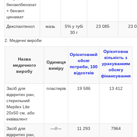
бензилбензоат
+ бензил
цинамат
Декспантенол
мазь
5% у тубі
23 085
23 0
30 г
2. Медичні вироби
Орієнтовна
Орієнтовний
кількість з
Назва
обсяг
Одиниця
урахуванням
медичного
потреби, 100
виміру
обсягу
виробу
відсотків
фінансування
Засіб для
пластирів
19 586
13 412
відкритих ран,
стерильний
Mepilex Lite
20х50 см, або
еквівалент
Засіб для
—//—
11 293
7964
відкритих ран,