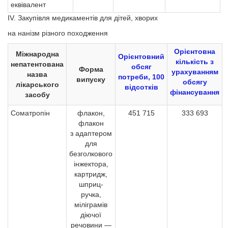
еквівалент
IV. Закупівля медикаментів для дітей, хворих
на нанізм різного походження
Орієнтовна
Міжнародна
Орієнтовний
кількість з
непатентована
обсяг
Форма
урахуванням
назва
потреби, 100
випуску
обсягу
лікарського
відсотків
фінансування
засобу
Соматропін
флакон,
451 715
333 693
флакон
з адаптером
для
безголкового
інжектора,
картридж,
шприц-
ручка,
міліграмів
діючої
речовини —