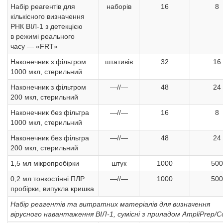
Набір реагентів для
наборів
16
8
кількісного визначення
РНК ВІЛ-1 з детекцією
в режимі реального
часу — «FRT»
Наконечник з фільтром
штативів
32
16
1000 мкл, стерильний
Наконечник з фільтром
—//—
48
24
200 мкл, стерильний
Наконечник без фільтра
—//—
16
8
1000 мкл, стерильний
Наконечник без фільтра
—//—
48
24
200 мкл, стерильний
1,5 мл мікропробірки
штук
1000
500
0,2 мл тонкостінні ПЛР
—//—
1000
500
пробірки, випукла кришка
Набір реагентів та витратних матеріалів для визначення
вірусного навантаження ВІЛ-1, сумісні з приладом AmpliPrep/C