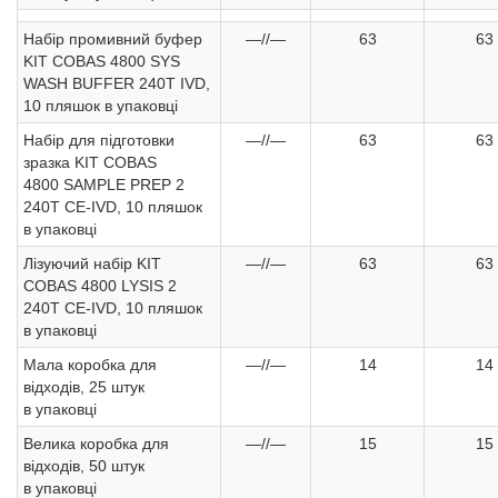
Набір промивний буфер
—//—
63
63
KIT COBAS 4800 SYS
WASH BUFFER 240T IVD,
10 пляшок в упаковці
Набір для підготовки
—//—
63
63
зразка KIT COBAS
4800 SAMPLE PREP 2
240T CE-IVD, 10 пляшок
в упаковці
Лізуючий набір KIT
—//—
63
63
COBAS 4800 LYSIS 2
240T CE-IVD, 10 пляшок
в упаковці
Мала коробка для
—//—
14
14
відходів, 25 штук
в упаковці
Велика коробка для
—//—
15
15
відходів, 50 штук
в упаковці