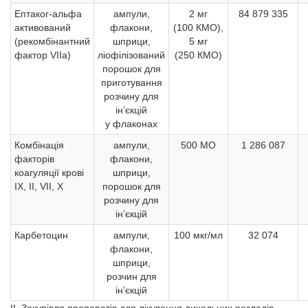
Ептаког-альфа
ампули,
2 мг
84 879 335
активований
флакони,
(100 КМО),
(рекомбінантний
шприци,
5 мг
фактор VIIа)
ліофілізований
(250 КМО)
порошок для
приготування
розчину для
ін’єкцій
у флаконах
Комбінація
ампули,
500 МО
1 286 087
факторів
флакони,
коагуляції крові
шприци,
IX, II, VII, X
порошок для
розчину для
ін’єкцій
Карбетоцин
ампули,
100 мкг/мл
32 074
флакони,
шприци,
розчин для
ін’єкцій