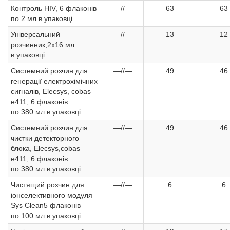
Контроль HIV, 6 флаконів
—//—
63
63
по 2 мл в упаковці
Універсальний
—//—
13
12
розчинник,2х16 мл
в упаковці
Системний розчин для
—//—
49
46
генерації електрохімічних
сигналів, Elecsys, cobas
e411, 6 флаконів
по 380 мл в упаковці
Системний розчин для
—//—
49
46
чистки детекторного
блока, Elecsys,cobas
e411, 6 флаконів
по 380 мл в упаковці
Чистящий розчин для
—//—
6
6
іонселективного модуля
Sys Clean5 флаконів
по 100 мл в упаковці