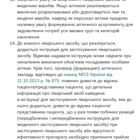
медичних виробів. Якщо аптекою реалізовуються
виключно розрекламовані або дороговартісні ліки та
медичні вироби, навряд чи персонал аптеки приділяє
належну увагу формуванню аптечного асортименту для
задоволення потреб усіх вікових груп та категорій
населення.
До кожного лікарського засобу, що реалізується,
додається інструкція для застосування лікарського
засобу. Відмова надавати інструкцію може свідчити про
неналежне виконання обов’язків посадовими особами
аптеки. Крім того, провізор (фармацевт) аптечного
закладу, відповідно до
наказу МОЗ України від
11.10.2013 р. № 875
, повинен довести до відома
пацієнта/представника пацієнта, що детальна
інформація про лікарський засіб наведена
в інструкції для застосування лікарського засобу, яка до
нього додається; довести до відома пацієнта/
представника пацієнта, що у разі появи побічних реакцій
(передбачених і непередбачених інструкцією для
медичного застосування лікарського засобу) при
застосуванні лікарського засобу або відсутності
ефективності препарату необхідно припинити прийом