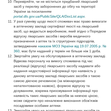
Перевіряйте, чи не міститься придбаний лікарський
засіб у переліку заборонених до обігу на території
України за посиланням
portal.dls.gov.ua/PublicSite/QLA/DocList.aspx
.
У разі сумніву щодо якості споживач має право вимагати
в аптечному закладі сертифікат якості на лікарський
засіб, що видається виробником, який згідно з Порядком
відпуску лікарських засобів і виробів медичного
призначення з аптек та їх структурних підрозділів,
затвердженим
наказом МОЗ України від 19.07.2005 р. №
360
, має бути наданий у термін не більше ніж 1 доба.
Звертайте увагу на обслуговування в аптечному закладі.
Відмова персоналу на вимогу споживача під час
реалізації (відпуску) лікарського засобу надавати або
надання недостовірної інформації про наявність у
даному аптечному закладі лікарських засобів з такою
самою діючою речовиною (за міжнародною
непатентованою назвою), формою відпуску та
дозуванням, зокрема приховування інформації про
наявність таких лікарських засобів за нижчою ціною,
може свідчити про неналежне виконання обов’язків
посадовими особами аптеки.
Звертайте увагу на асортимент лікарських засобів та