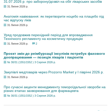
31.07.2026 р. про заборону/дозвіл на обіг лікарських засобів
31 Липня 2026 р.
Анатомія навіювання: як перетворити ноцебо на плацебо під
час відпуску ліків
31 Липня 2026 р.
Уряд продовжив перехідний період для впровадження
Технічного регламенту на косметичну продукцію
31 Липня 2026 р.
2
Проєкт змін до реімбурсації інсулінів потребує фахового
доопрацювання — позиція лікарів і пацієнтів
№ 30/31 (1551/1552 ) 3 Серпня 2026 р.
Закупівлі медтоварів через Prozorro Market у I півріччі 2026 р.
31 Липня 2026 р.
Про сучасні акценти менеджменту гемороїдальної хвороби на
різних етапах захворювання для фармацевта
№ 30/31 (1551/1552 ) 3 Серпня 2026 р.