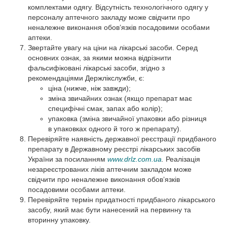
комплектами одягу. Відсутність технологічного одягу у
персоналу аптечного закладу може свідчити про
неналежне виконання обов’язків посадовими особами
аптеки.
Звертайте увагу на ціни на лікарські засоби. Серед
основних ознак, за якими можна відрізнити
фальсифіковані лікарські засоби, згідно з
рекомендаціями Держлікслужби, є:
ціна (нижче, ніж завжди);
зміна звичайних ознак (якщо препарат має
специфічні смак, запах або колір);
упаковка (зміна звичайної упаковки або різниця
в упаковках одного й того ж препарату).
Перевіряйте наявність державної реєстрації придбаного
препарату в Державному реєстрі лікарських засобів
України за посиланням
www.drlz.com.ua
.
Реалізація
незареєстрованих ліків аптечним закладом може
свідчити про неналежне виконання обов’язків
посадовими особами аптеки.
Перевіряйте термін придатності придбаного лікарського
засобу, який має бути нанесений на первинну та
вторинну упаковку.