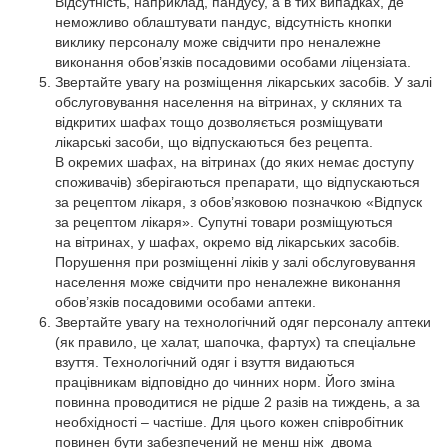
Відсутність, наприклад, пандусу, а в тих випадках, де
неможливо облаштувати пандус, відсутність кнопки
виклику персоналу може свідчити про неналежне
виконання обов’язків посадовими особами ліцензіата.
Звертайте увагу на розміщення лікарських засобів. У залі
обслуговування населення на вітринах, у скляних та
відкритих шафах тощо дозволяється розміщувати
лікарські засоби, що відпускаються без рецепта.
В окремих шафах, на вітринах (до яких немає доступу
споживачів) зберігаються препарати, що відпускаються
за рецептом лікаря, з обов’язковою позначкою «Відпуск
за рецептом лікаря». Супутні товари розміщуються
на вітринах, у шафах, окремо від лікарських засобів.
Порушення при розміщенні ліків у залі обслуговування
населення може свідчити про неналежне виконання
обов’язків посадовими особами аптеки.
Звертайте увагу на технологічний одяг персоналу аптеки
(як правило, це халат, шапочка, фартух) та спеціальне
взуття. Технологічний одяг і взуття видаються
працівникам відповідно до чинних норм. Його зміна
повинна проводитися не рідше 2 разів на тиждень, а за
необхідності – частіше. Для цього кожен співробітник
повинен бути забезпечений не менш ніж двома