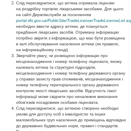
Слід пересвідчитися, що аптека отримала ліцензію
на роздрібну торгівлю лікарськими засобами. Для цього
на сайті Держлікслужби за посиланням
portal.dls.gov.ua/PublicSite/TradeLicense/TradeLicenseList.a
необхідно ввести адресу аптеки, де планується
придбання лікарських засобів. Отриману інформацію
потрібно звірити з інформацією, що має бути розміщена
в залі обслуговування населення аптеки (як правило,
на інформаційному стенді).
Звертайте увагу, чи розміщено інформацію про
місцезнаходження і номер телефону ліцензіата, якому
належать аптека та структурні підрозділи,
місцезнаходження і номер телефону державного органу
у справах захисту прав споживачів, місцезнаходження і
номер телефону територіального органу державного
контролю якості лікарських засобів. Відсутність такої
інформації може свідчити про неналежне виконання
обов’язків посадовими особами ліцензіата.
Слід пересвідчитися, що аптекою створено необхідні
умови для доступу осіб з інвалідністю та інших
маломобільних груп населення до приміщень відповідно
до державних будівельних норм, правил і стандартів.