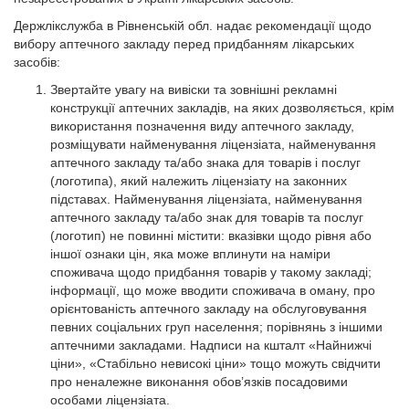
Держлікслужба в Рівненській обл. надає рекомендації щодо
вибору аптечного закладу перед придбанням лікарських
засобів:
Звертайте увагу на вивіски та зовнішні рекламні
конструкції аптечних закладів, на яких дозволяється, крім
використання позначення виду аптечного закладу,
розміщувати найменування ліцензіата, найменування
аптечного закладу та/або знака для товарів і послуг
(логотипа), який належить ліцензіату на законних
підставах. Найменування ліцензіата, найменування
аптечного закладу та/або знак для товарів та послуг
(логотип) не повинні містити: вказівки щодо рівня або
іншої ознаки цін, яка може вплинути на наміри
споживача щодо придбання товарів у такому закладі;
інформації, що може вводити споживача в оману, про
орієнтованість аптечного закладу на обслуговування
певних соціальних груп населення; порівнянь з іншими
аптечними закладами. Надписи на кшталт «Найнижчі
ціни», «Стабільно невисокі ціни» тощо можуть свідчити
про неналежне виконання обов’язків посадовими
особами ліцензіата.