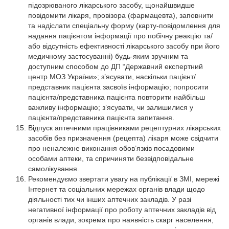
підозрюваного лікарського засобу, щонайшвидше
повідомити лікаря, провізора (фармацевта), заповнити
та надіслати спеціальну форму (карту-повідомлення для
надання пацієнтом інформації про побічну реакцію та/
або відсутність ефективності лікарського засобу при його
медичному застосуванні) будь-яким зручним та
доступним способом до ДП “Державний експертний
центр МОЗ України»; з’ясувати, наскільки пацієнт/
представник пацієнта засвоїв інформацію; попросити
пацієнта/представника пацієнта повторити найбільш
важливу інформацію; з’ясувати, чи залишилися у
пацієнта/представника пацієнта запитання.
Відпуск аптечними працівниками рецептурних лікарських
засобів без призначення (рецепта) лікаря може свідчити
про неналежне виконання обов’язків посадовими
особами аптеки, та спричиняти безвідповідальне
самолікування.
Рекомендуємо звертати увагу на публікації в ЗМІ, мережі
Інтернет та соціальних мережах органів влади щодо
діяльності тих чи інших аптечних закладів. У разі
негативної інформації про роботу аптечних закладів від
органів влади, зокрема про наявність скарг населення,