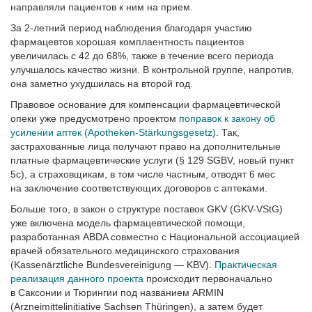
направляли пациентов к ним на прием.
За 2-летний период наблюдения благодаря участию
фармацевтов хорошая комплаентность пациентов
увеличилась с 42 до 68%, также в течение всего периода
улучшалось качество жизни. В контрольной группе, напротив,
она заметно ухудшилась на второй год.
Правовое основание для компенсации фармацевтической
опеки уже предусмотрено проектом
поправок к закону об
усилении аптек (Apotheken-Stärkungsgesetz)
. Так,
застрахованные лица получают право на дополнительные
платные фармацевтические услуги (§ 129 SGBV, новый пункт
5c), а страховщикам, в том числе частным, отводят 6 мес
на заключение соответствующих договоров с аптеками.
Больше того, в закон о структуре поставок GKV (GKV-VStG)
уже включена модель фармацевтической помощи,
разработанная ABDA совместно с Национальной ассоциацией
врачей обязательного медицинского страхования
(Kassenärztliche Bundesvereinigung — KBV).
Практическая
реализация данного проекта
происходит первоначально
в Саксонии и Тюрингии под названием ARMIN
(Arzneimittelinitiative Sachsen Thüringen), а затем будет