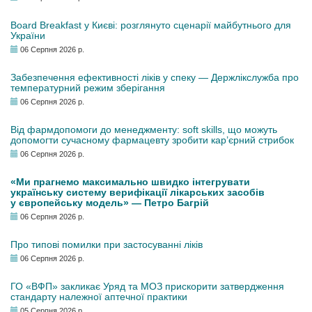
Board Breakfast у Києві: розглянуто сценарії майбутнього для
України
06 Серпня 2026 р.
Забезпечення ефективності ліків у спеку — Держлікслужба про
температурний режим зберігання
06 Серпня 2026 р.
Від фармдопомоги до менеджменту: soft skills, що можуть
допомогти сучасному фармацевту зробити кар’єрний стрибок
06 Серпня 2026 р.
«Ми прагнемо максимально швидко інтегрувати
українську систему верифікації лікарських засобів
у європейську модель» — Петро Багрій
06 Серпня 2026 р.
Про типові помилки при застосуванні ліків
06 Серпня 2026 р.
ГО «ВФП» закликає Уряд та МОЗ прискорити затвердження
стандарту належної аптечної практики
05 Серпня 2026 р.