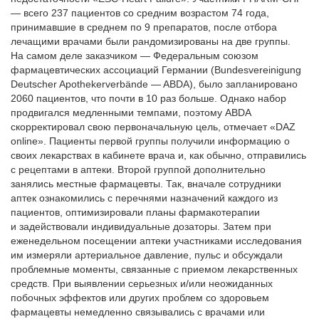
— всего 237 пациентов со средним возрастом 74 года,
принимавшие в среднем по 9 препаратов, после отбора
лечащими врачами были рандомизированы на две группы.
На самом деле заказчиком — Федеральным союзом
фармацевтических ассоциаций Германии (Bundesvereinigung
Deutscher Apothekerverbände — ABDA), было запланировано
2060 пациентов, что почти в 10 раз больше. Однако набор
продвигался медленными темпами, поэтому ABDA
скорректировал свою первоначальную цель, отмечает «DAZ
online». Пациенты первой группы получили информацию о
своих лекарствах в кабинете врача и, как обычно, отправились
с рецептами в аптеки. Второй группой дополнительно
занялись местные фармацевты. Так, вначале сотрудники
аптек ознакомились с перечнями назначений каждого из
пациентов, оптимизировали планы фармакотерапии
и задействовали индивидуальные дозаторы. Затем при
еженедельном посещении аптеки участниками исследования
им измеряли артериальное давление, пульс и обсуждали
проблемные моменты, связанные с приемом лекарственных
средств. При выявлении серьезных и/или неожиданных
побочных эффектов или других проблем со здоровьем
фармацевты немедленно связывались с врачами или