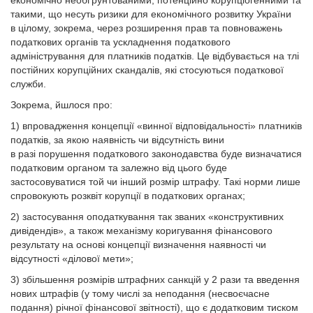
економічно необґрунтованими, потенційно корупціогенними та
такими, що несуть ризики для економічного розвитку України
в цілому, зокрема, через розширення прав та повноважень
податкових органів та ускладнення податкового
адміністрування для платників податків. Це відбувається на тлі
постійних корупційних скандалів, які стосуються податкової
служби.
Зокрема, йшлося про:
1) впровадження концепції «винної відповідальності» платників
податків, за якою наявність чи відсутність вини
в разі порушення податкового законодавства буде визначатися
податковим органом та залежно від цього буде
застосовуватися той чи інший розмір штрафу. Такі норми лише
спровокують розквіт корупції в податкових органах;
2) застосування оподаткування так званих «конструктивних
дивідендів», а також механізму коригування фінансового
результату на основі концепції визначення наявності чи
відсутності «ділової мети»;
3) збільшення розмірів штрафних санкцій у 2 рази та введення
нових штрафів (у тому числі за неподання (несвоєчасне
подання) річної фінансової звітності), що є додатковим тиском