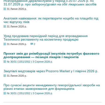
Розпорядження Держлікслужби у період з 20.07.2026 р. по
31.07.2026 р. про заборону/дозвіл на обіг лікарських засобів
31 Липня 2026 р.
Анатомія навіювання: як перетворити ноцебо на плацебо під
час відпуску ліків
31 Липня 2026 р.
Уряд продовжив перехідний період для впровадження
Технічного регламенту на косметичну продукцію
31 Липня 2026 р.
2
Проєкт змін до реімбурсації інсулінів потребує фахового
доопрацювання — позиція лікарів і пацієнтів
№ 30/31 (1551/1552 ) 3 Серпня 2026 р.
Закупівлі медтоварів через Prozorro Market у I півріччі 2026 р.
31 Липня 2026 р.
Про сучасні акценти менеджменту гемороїдальної хвороби на
різних етапах захворювання для фармацевта
№ 30/31 (1551/1552 ) 3 Серпня 2026 р.