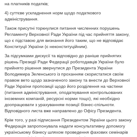
на платників податків;
4) суттєве ускладнення норм щодо податкового
адміністрування.
Також присутні торкнулися питання численних порушень
Регламенту Верховної Ради України під час прийняття закону,
що є підставою для визнання його таким, що не відповідає
Конституції України (є неконституційним).
За підсумками дискусії та відповідно до раніше прийнятих
рішень Президії Ради Федерації роботодавців України було
прийнято рішення звернутися до Президента України
Володимира Зеленського із проханням скористатися своїм
правом вето щодо зазначеного закону та внести до Верховної
Ради України пропозиції щодо його розділення на частини
(питання адміністрування, оподаткування контрольованих
іноземних компаній, ресурсні норми тощо), які необхідно
доопрацювати з урахуванням позиції бізнес-спільноти.
Відповідного листа вже направлено до Офісу Президента.
Крім того, у разі підписання Президентом України цього закону
Федерація запропонувала надати консультативну допомогу
українському бізнесу шляхом проведення фахових семінарів