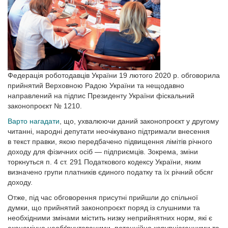
Федерація роботодавців України 19 лютого 2020 р. обговорила
прийнятий Верховною Радою України та нещодавно
направлений на підпис Президенту України фіскальний
законопроєкт № 1210.
Варто нагадати
, що, ухвалюючи даний законопроєкт у другому
читанні, народні депутати неочікувано підтримали внесення
в текст правки, якою передбачено підвищення лімітів річного
доходу для фізичних осіб — підприємців. Зокрема, зміни
торкнуться п. 4 ст. 291 Податкового кодексу України, яким
визначено групи платників єдиного податку та їх річний обсяг
доходу.
Отже, під час обговорення присутні прийшли до спільної
думки, що прийнятий законопроєкт поряд із слушними та
необхідними змінами містить низку неприйнятних норм, які є