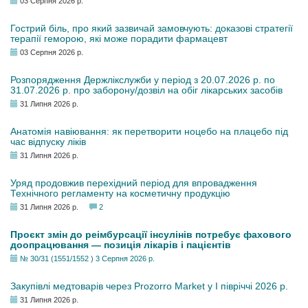
03 Серпня 2026 р.
Гострий біль, про який зазвичай замовчують: доказові стратегії
терапії геморою, які може порадити фармацевт
03 Серпня 2026 р.
Розпорядження Держлікслужби у період з 20.07.2026 р. по
31.07.2026 р. про заборону/дозвіл на обіг лікарських засобів
31 Липня 2026 р.
Анатомія навіювання: як перетворити ноцебо на плацебо під
час відпуску ліків
31 Липня 2026 р.
Уряд продовжив перехідний період для впровадження
Технічного регламенту на косметичну продукцію
31 Липня 2026 р.
2
Проєкт змін до реімбурсації інсулінів потребує фахового
доопрацювання — позиція лікарів і пацієнтів
№ 30/31 (1551/1552 ) 3 Серпня 2026 р.
Закупівлі медтоварів через Prozorro Market у I півріччі 2026 р.
31 Липня 2026 р.