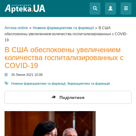
Меню
Меню
»
»
Аптека online
Новини фармацевтики та фармації
В США
обеспокоены увеличением количества госпитализированных с COVID-
19
В США обеспокоены увеличением
количества госпитализированных с
COVID-19
26 Липня 2021 10:08
Новини фармацевтики та фармації
,
Фармацевтика та фармація
Поділитися