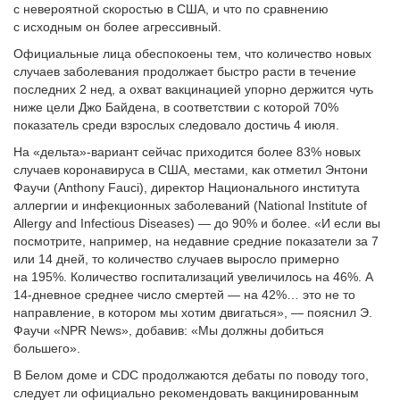
с невероятной скоростью в США, и что по сравнению
с исходным он более агрессивный.
Официальные лица обеспокоены тем, что количество новых
случаев заболевания продолжает быстро расти в течение
последних 2 нед, а охват вакцинацией упорно держится чуть
ниже цели Джо Байдена, в соответствии с которой 70%
показатель среди взрослых следовало достичь 4 июля.
На «дельта»-вариант сейчас приходится более 83% новых
случаев коронавируса в США, местами, как отметил Энтони
Фаучи (Anthony Fauci), директор Национального института
аллергии и инфекционных заболеваний (National Institute of
Allergy and Infectious Diseases) — до 90% и более. «И если вы
посмотрите, например, на недавние средние показатели за 7
или 14 дней, то количество случаев выросло примерно
на 195%. Количество госпитализаций увеличилось на 46%. А
14-дневное среднее число смертей — на 42%… это не то
направление, в котором мы хотим двигаться», — пояснил Э.
Фаучи «NPR News», добавив: «Мы должны добиться
большего».
В Белом доме и CDC продолжаются дебаты по поводу того,
следует ли официально рекомендовать вакцинированным