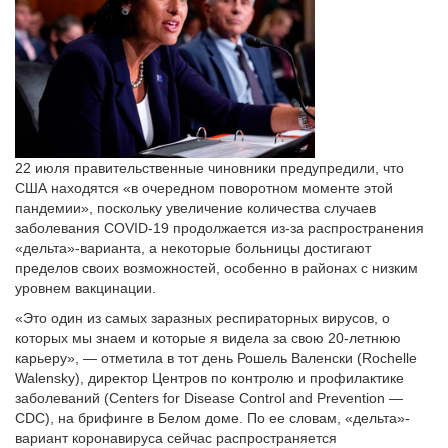
22 июля правительственные чиновники предупредили, что
США находятся «в очередном поворотном моменте этой
пандемии», поскольку увеличение количества случаев
заболевания COVID-19 продолжается из-за распространения
«дельта»-варианта, а некоторые больницы достигают
пределов своих возможностей, особенно в районах с низким
уровнем вакцинации.
«Это один из самых заразных респираторных вирусов, о
которых мы знаем и которые я видела за свою 20-летнюю
карьеру», — отметила в тот день Рошель Валенски (Rochelle
Walensky), директор Центров по контролю и профилактике
заболеваний (Centers for Disease Control and Prevention —
CDC), на брифинге в Белом доме. По ее словам, «дельта»-
вариант коронавируса сейчас распространяется