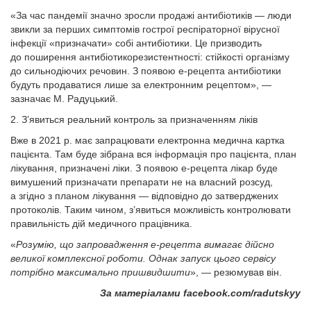
«За час пандемії значно зросли продажі антибіотиків — люди
звикли за перших симптомів гострої респіраторної вірусної
інфекції «призначати» собі антибіотики. Це призводить
до поширення антибіотикорезистентності: стійкості організму
до сильнодіючих речовин. З появою е-рецепта антибіотики
будуть продаватися лише за електронним рецептом», —
зазначає М. Радуцький.
2. З’явиться реальний контроль за призначенням ліків
Вже в 2021 р. має запрацювати електрон­на медична картка
пацієнта. Там буде зібрана вся інформація про пацієнта, план
лікування, призначені ліки. З появою е-рецепта лікар буде
вимушений призначати препарати не на власний розсуд,
а згідно з планом лікування — відповідно до затверджених
протоколів. Таким чином, з’явиться можливість контролювати
правильність дій медичного працівника.
«
Розумію, що запровадження е-рецепта вимагає дійсно
великої комплексної роботи. Однак запуск цього сервісу
потрібно максимально пришвидшити
», — резюмував він.
За матеріалами facebook.com/radutskyy