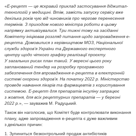
«
Е-рецепт — це яскравий приклад застосування діджитал-
технологій у медицині. Втім, замість запуску сервісу вже
декілька років чую від чиновників про чергове перенесення
термінів. З приходом нового міністра роботи в цьому
напрямку активізувалися. Три тижні тому на засіданні
Комітету ініціював розгляд питання щодо запровадження е-
рецепта. Домовилися з керівництвом МОЗ, Національної
служби здоров’я України та Державного експертного
центру щодо чіткого графіку реалізації проєкту.
У загальних рисах план такий. У вересні цього року
запланований тендер на розробку програмного
забезпечення для впровадження е-рецепта в електронній
системі охорони здоров’я. На початку 2022 р. Міністерство
проведе навчання лікарів та фармацевтів з користування
системою. Е-рецепт для препаратів інсуліну запрацює
з жовтня, для всіх рецептурних препаратів — у березні
2022 р.
», — зауважив М. Радуцький.
Також він наголосив, що Комітет буде контролювати виконання
плану, адже запровадження е-рецепта є дуже важливим
з декількох причин:
1. Зупиниться безконтрольний продаж антибіотиків