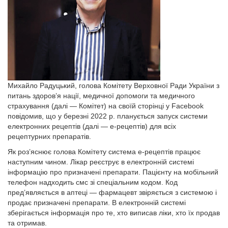
Михайло Радуцький, голова Комітету Верховної Ради України з
питань здоров’я нації, медичної допомоги та медичного
страхування (далі — Комітет) на своїй сторінці у Facebook
повідомив, що у березні 2022 р. планується запуск системи
електронних рецептів (далі — е-рецептів) для всіх
рецептурних препаратів.
Як роз’яснює голова Комітету система е-рецептів працює
наступним чином. Лікар реєструє в електронній системі
інформацію про призначені препарати. Пацієнту на мобільний
телефон надходить смс зі спеціальним кодом. Код
пред’являється в аптеці — фармацевт звіряється з системою і
продає призначені препарати. В електронній системі
зберігається інформація про те, хто виписав ліки, хто їх продав
та отримав.