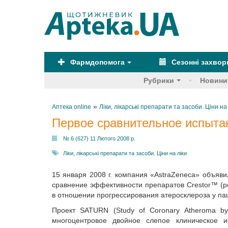
Фармдопомога
Сезонні захво
Рубрики
Новини
»
Аптека online
Ліки, лікарські препарати та засоби. Ціни на
Первое сравнительное испытан
№ 6 (627) 11 Лютого 2008 р.
Ліки, лікарські препарати та засоби. Ціни на ліки
15 января 2008 г. компания «AstraZeneca» объяв
сравнение эффективности препаратов Crestor™ (роз
в отношении прогрессирования атеросклероза у пац
Проект SATURN (Study of Coronary Atheroma by In
многоцентровое двойное слепое клиническое 