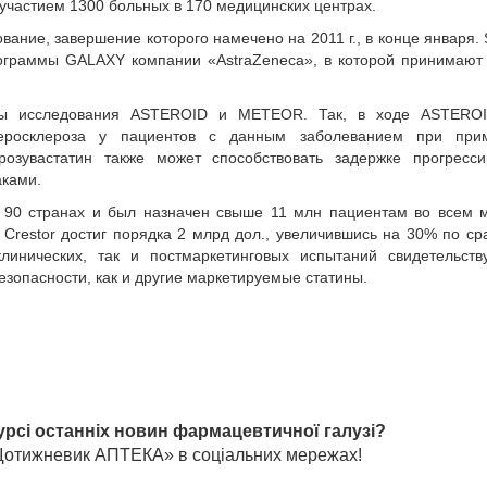
 участием 1300 больных в 170 медицинских центрах.
вание, завершение которого намечено на 2011 г., в конце января
ограммы GALAXY компании «AstraZeneca», в которой принимают
ны исследования ASTEROID и METEOR. Так, в ходе ASTERO
теросклероза у пациентов с данным заболеванием при при
озувастатин также может способствовать задержке прогресси
аками.
 90 странах и был назначен свыше 11 млн пациентам во всем 
Crestor достиг порядка 2 млрд дол., увеличившись на 30% по с
инических, так и постмаркетинговых испытаний свидетельству
зопасности, как и другие маркетируемые статины.
урсі останніх новин фармацевтичної галузі?
«Щотижневик АПТЕКА» в соціальних мережах!