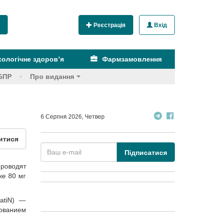
Реєстрація
Вхід
ологічне здоров’я
Фармзамовлення
БПР
Про видання
6 Серпня 2026, Четвер
итися
Підписатися
проводят
ке 80 мг
tatiN) —
ованием