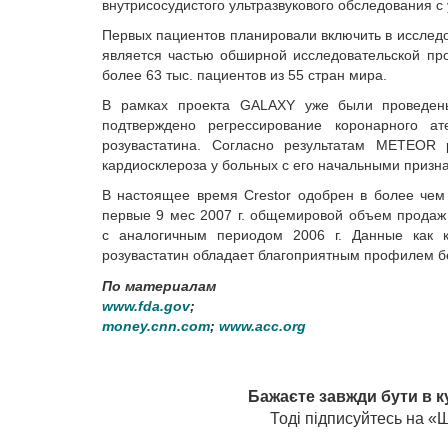
внутрисосудистого ультразвукового обследования с
Первых пациентов планировали включить в исследо
является частью обширной исследовательской пр
более 63 тыс. пациентов из 55 стран мира.
В рамках проекта GALAXY уже были проведе
подтверждено регрессирование коронарного а
розувастатина. Согласно результатам METEOR р
кардиосклероза у больных с его начальными призн
В настоящее время Crestor одобрен в более чем
первые 9 мес 2007 г. общемировой объем продаж 
с аналогичным периодом 2006 г. Данные как кл
розувастатин обладает благоприятным профилем бе
По материалам
www.fda.gov
;
money.cnn.com
;
www.acc.org
Бажаєте завжди бути в к
Тоді підписуйтесь на 