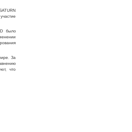
. SATURN
 участие
ID было
менении
рования
мире. За
равнению
ют, что