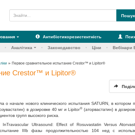
рювання
Антибіотикорезистентність
Псих
Аналітика
Законодавство
Ціни
Вебінари 
»
 ліки
Первое сравнительное испытание Crestor™ и Lipitor®
ие Crestor™ и Lipitor®
Поділ
ила о начале нового клинического испытания SATURN, в котором 
®
увастатин) в дозировке 40 мг и Lipitor
(аторвастатин) в дозиров
иентов групп высокого риска.
Travascular Ultrasound: Effect of Rosuvastatin Versus Atorvas
испытание IIIb фазы продолжительностью 104 нед с использ