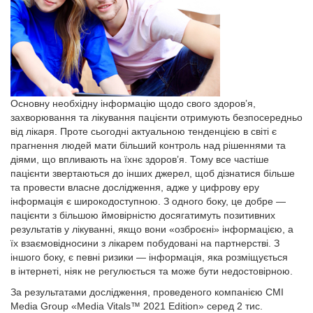
Основну необхідну інформацію щодо свого здоров’я,
захворювання та лікування пацієнти отримують безпосередньо
від лікаря. Проте сьогодні актуальною тенденцією в світі є
прагнення людей мати більший контроль над рішеннями та
діями, що впливають на їхнє здоров’я. Тому все частіше
пацієнти звертаються до інших джерел, щоб дізнатися більше
та провести власне дослідження, адже у цифрову еру
інформація є широкодоступною. З одного боку, це добре —
пацієнти з більшою ймовірністю досягатимуть позитивних
результатів у лікуванні, якщо вони «озброєні» інформацією, а
їх взаємовідносини з лікарем побудовані на партнерстві. З
іншого боку, є певні ризики — інформація, яка розміщується
в інтернеті, ніяк не регулюється та може бути недостовірною.
За результатами дослідження, проведеного компанією CMI
Media Group «Media Vitals™ 2021 Edition» серед 2 тис.