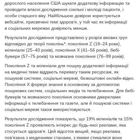
дорослого населення США шукати додаткову інформацію та
проводити власні дослідження схильні і молоді пацієнти, і
особи старшого віку. Найбільшою довірою користуються
вебсайти, присвячені темі здоров’я, у той час як інформації
в соціальних мережах довіряють менше.
Результати дослідження представлено у розрізі вікових груп
відповідно до теорії поколінь*: покоління Z (18–24 роки),
міленіали (25–40 років), покоління X (41–56 років), бебі-
бумери (57–75 років) та мовчазне покоління (76–99 років).
Покоління Z та міленіали для пошуку додаткової інформації
на медичні теми віддають перевагу таким ресурсам, як
пошукові системи, соціальні мережі, безкоштовні онлайн-відео.
Покоління Х формує знання в основному за допомогою
пошукових систем, соціальних медіа та телебачення. Для бебі-
бумерів та мовчазного покоління основними джерелами
інформації є телебачення та газети, але й пошукові системи і
соціальні мережі також використовуються.
Результати дослідження показують, що 19% міленіалів та 15%
покоління Z проявляють інтерес до будь-якої реклами, яка
стосується здоров’я. Цей відсоток вищий, якщо реклама
пов’язана з медичними станами, з якими стикалися вони