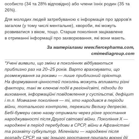
особисто (34 та 28% відповідно) або члени їхніх родин (35 та
26%).
Для молодих людей затребуваною є інформація про здоров’я
загалом (у тому числі ментальне), хвороби, які можуть
розвиватися з віком, тощо. Старше покоління зацікавлене
в отриманні інформації про захворювання, які вони мають.
За матеріалами www.fiercepharma.com,
cmimediagroup.com
*Учені виявили, що зміни в поколіннях відбуваються
приблизно раз на 20–25 років. Варто враховувати, що
розмежування за роками — лише приблизний орієнтир.
На формування цінностей поколінь можуть впливати різні
фактори, такі як ключові події в регіоні/світі, підходи до
виховання, інформаційні повідомлення у суспільстві, дефіцит
і т.п. Мовчазне покоління — ті, хто народився в періоди
війни, тотального контролю, пережили Велику депресію.
Бебі-бумери свою назву отримали через різке зростання
народжуваності після Другої світової війни. Покоління X —
народжені в період перебудови в СРСР, війни в Афганістані
та розквіту субкультур. Міленіали — народжені після
розпаду СРСР, на час їхнього зростання припали воєнні дії