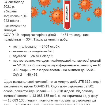
24 листопада
2021 р.
в Україні
зафіксовано 16
943 нових
підтверджених
випадки
COVID-19, серед захворілих дітей — 1451 та медичних
працівників — 304. Також за минулу добу:
госпіталізовано — 3404 особи;
летальних випадків — 628;
одужало — 26 811 людей;
протестовано: методом полімеразної ланцюгової реакції
— 52 316 осіб, методом імуноферментного аналізу — 10
092 людини та експрес-тестами на антиген до SARS-
CoV-2 — 40 491.
Щодо вакцинальної кампанії, то за минулу добу 275 319 людей
вакциновано проти COVID-19. Одну дозу отримала 82 501
особа, повністю імунізовані — 192 818 людей. Від початку
кампанії щеплено 13 083 135 осіб, з них отримали одну дозу
— 13 083 133 людини, повністю імунізовані та отримали дві