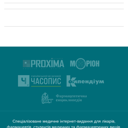
Спеціалізоване медичне інтернет-видання для лікарів,
фармацевтів, студентів медичних та фармацевтичних вишів.