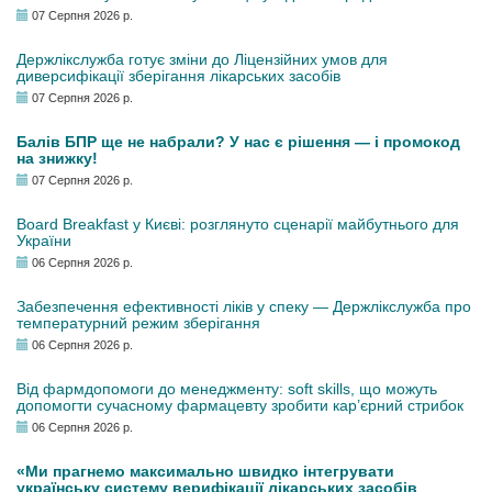
07 Серпня 2026 р.
Держлікслужба готує зміни до Ліцензійних умов для
диверсифікації зберігання лікарських засобів
07 Серпня 2026 р.
Балів БПР ще не набрали? У нас є рішення — і промокод
на знижку!
07 Серпня 2026 р.
Board Breakfast у Києві: розглянуто сценарії майбутнього для
України
06 Серпня 2026 р.
Забезпечення ефективності ліків у спеку — Держлікслужба про
температурний режим зберігання
06 Серпня 2026 р.
Від фармдопомоги до менеджменту: soft skills, що можуть
допомогти сучасному фармацевту зробити кар’єрний стрибок
06 Серпня 2026 р.
«Ми прагнемо максимально швидко інтегрувати
українську систему верифікації лікарських засобів