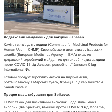
Додатковий майданчик для вакцини Janssen
Комітет з ліків для людини (Committee for Medicinal Products for
Human Use — CHMP) Європейського агентства з лікарських
засобів (European Medicines Agency — EMA) схвалив
додатковий виробничий майданчик для виробництва вакцини
проти COVID-19 від Janssen, розробленої Janssen-Cilag
International NV.
Готовий продукт вироблятиметься на підприємстві,
розташованому в Марсі-л’Етуаль, Франція, під керівництвом
Sanofi Pasteur.
Процес масштабування для Spikevax
CHMP також дав позитивний висновок щодо збільшення
виробництва Spikevax, вакцини проти COVID-19 від Moderna,