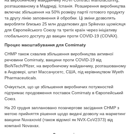
на виробничому майданчику ROVI Contract Manufacturing,
розташованому в Мадриді, Іспанія. Розширення виробництва
включає збільшення на 50% розміру партії готового продукту
та другу лінію заповнення й обробки. Ці зміни дозволять
виробляти близько 25 млн додаткових доз Spikevax щомісяця
для Європейського Союзу та третіх країн через ініціативу
глобального доступу до вакцин проти COVID-19 (COVAX).
Процес масштабування для Comirnaty
CHMP також схвалив збільшення виробництва активної
речовини Comirnaty, вакцини проти COVID-19 від
BioNTech/Pfizer, на виробничому майданчику, розташованому
в Андовері, штат Массачусетс, США, під керівництвом Wyeth
Pharmaceuticals.
Очікується, що це збільшення виробничих потужностей
підтримає продовження поставок Comirnaty в Європейський
Союз.
На 20 грудня заплановано позачергове засідання CHMP з
метою прийняття рішення щодо видачі дозволу на маркетинг
вакцини Nuvaxovid (також відомої як NVX-CoV2373) від
компанії Novavax.