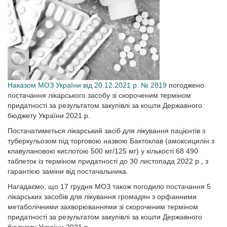
Наказом МОЗ Украї­ни від 20.12.2021 р. № 2819
погоджено
постачання лікарського засобу зі скороченим терміном
придатності за результатом закупівлі за кошти Державного
бюджету України 2021 р.
Постачатиметься лікарський засіб для лікування пацієнтів з
туберкульозом під торговою назвою Бактоклав (амоксицилін з
клавулановою кислотою 500 мг/125 мг) у кількості 68 490
таблеток із терміном придатності до 30 листопада 2022 р., з
гарантією заміни від постачальника.
Нагадаємо, що 17 грудня МОЗ також погодило постачання 5
лікарських засобів для лікування громадян з орфанними
метаболічними захворюваннями зі скороченим терміном
придатності за результатом закупівлі за кошти Державного