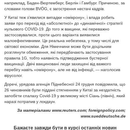
наприклад, Баден-Вюртемберг, Берлін і Гамбург. Причиною, за
словами голови BVÖG, є загострення нестачі кадрів.
У Китаї теж з’явилися випадки «омікрону», і влада робить
заяви про перехід від «абсолютної» до «динамічної» стратегії
нульового COVID-19. До того ж вакцини, які переважно
застосовувалися, проти цього варіанта виявилися
малоефективними. Це реальна небезпека, у тому числі для
світової економіки. Для Німеччини може бути доцільним
розглянути обмеження, які передбачають застосування
правила 1G, тобто наявність підтвердження бустерної
вакцинації. Двічі вакциновані люди захищені від важкого
перебігу навіть «омікрону», але не від інфекції, — наголосив
вірусолог.
Доречі, урядова агенція Піднебесної 24 грудня повідомила, що
26 чиновників були піддані стягненням у Китаї за нездатність
запобігти спалаху Covid-19 у великому місті Сіань (північ), який
наразі потрапив у локдаун.
За матеріалами www.reuters.com; foreignpolicy.com;
www.sueddeutsche.de
Бажаєте завжди бути в курсі останніх новин