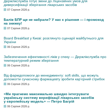
Держлікслужба готує зміни до Ліцензійних умов для
диверсифікації зберігання лікарських засобів
07 Серпня 2026 р.
Балів БПР ще не набрали? У нас є рішення — і промокод
на знижку!
07 Серпня 2026 р.
Board Breakfast у Києві: розглянуто сценарії майбутнього для
України
06 Серпня 2026 р.
Забезпечення ефективності ліків у спеку — Держлікслужба про
температурний режим зберігання
06 Серпня 2026 р.
Від фармдопомоги до менеджменту: soft skills, що можуть
допомогти сучасному фармацевту зробити кар’єрний стрибок
06 Серпня 2026 р.
«Ми прагнемо максимально швидко інтегрувати
українську систему верифікації лікарських засобів
у європейську модель» — Петро Багрій
06 Серпня 2026 р.