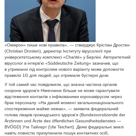
«Омікрон» пише нові правила», — стверджує Крістіан Дростен
(Christian Drosten), директор Інституту вірусології при
університетському комплексі «Charité» у Берліні. Авторитетний
вірусолог в інтерв’ю «Süddeutsche Zeitung» зазначив, що
в утриманні під контролем нового варіанту може допомогти
правило 1G для людей, що отримали бустерні дози.
У той самий час повідомили, що значна частина органів
охорони здоров’я Німеччини більше не може гарантувати
відстеження контактів з інфікованими коронавірусом через
брак персоналу. «На даний момент загальнонаціонального
спостереження майже немає», — заявила федеральний
голова лікарів громадського здоров’я (Bundesvorsitzende der
Ärztinnen und Ärzte des öffentlichen Gesundheitsdienstes —
BVÖGD) Уте Тайхерт (Ute Teichert). Деякі федеральні землі
навіть повністю призупинили пошук контактних осіб,