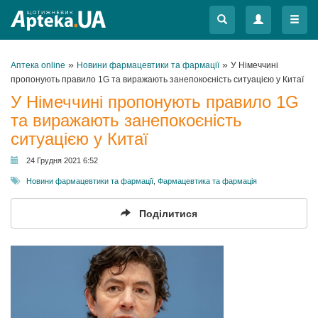
Меню
Меню
»
»
Аптека online
Новини фармацевтики та фармації
У Німеччині
пропонують правило 1G та виражають занепокоєність ситуацією у Китаї
У Німеччині пропонують правило 1G
та виражають занепокоєність
ситуацією у Китаї
24 Грудня 2021 6:52
Новини фармацевтики та фармації
,
Фармацевтика та фармація
Поділитися