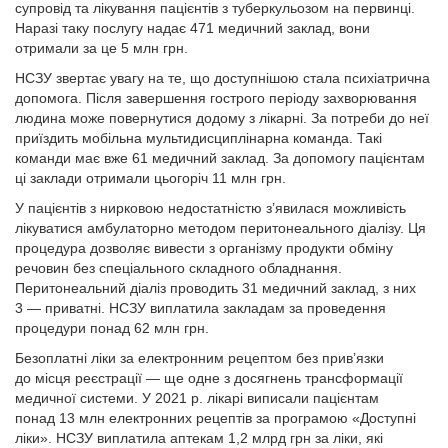
супровід та лікування пацієнтів з туберкульозом на первинці.
Наразі таку послугу надає 471 медичний заклад, вони
отримали за це 5 млн грн.
НСЗУ звертає увагу на те, що доступнішою стала психіатрична
допомога. Після завершення гострого періоду захворювання
людина може повернутися додому з лікарні. За потреби до неї
приїздить мобільна мультидисциплінарна команда. Такі
команди має вже 61 медичний заклад. За допомогу пацієнтам
ці заклади отримали цьогоріч 11 млн грн.
У пацієнтів з нирковою недостатністю з’явилася можливість
лікуватися амбулаторно методом перитонеального діалізу. Ця
процедура дозволяє вивести з організму продукти обміну
речовин без спеціального складного обладнання.
Перитонеальний діаліз проводить 31 медичний заклад, з них
3 — приватні. НСЗУ виплатила закладам за проведення
процедури понад 62 млн грн.
Безоплатні ліки за електронним рецептом без прив’язки
до місця реєстрації — ще одне з досягнень трансформації
медичної системи. У 2021 р. лікарі виписали пацієнтам
понад 13 млн електронних рецептів за програмою «Доступні
ліки». НСЗУ виплатила аптекам 1,2 млрд грн за ліки, які