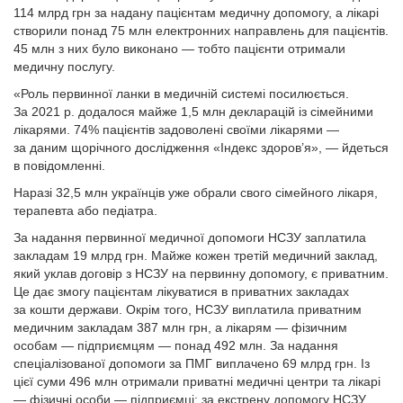
114 млрд грн за надану пацієнтам медичну допомогу, а лікарі
створили понад 75 млн електронних направлень для пацієнтів.
45 млн з них було виконано — тобто пацієнти отримали
медичну послугу.
«Роль первинної ланки в медичній системі посилюється.
За 2021 р. додалося майже 1,5 млн декларацій із сімейними
лікарями. 74% пацієнтів задоволені своїми лікарями —
за даним щорічного дослідження «Індекс здоров’я», — йдеться
в повідомленні.
Наразі 32,5 млн українців уже обрали свого сімейного лікаря,
терапевта або педіатра.
За надання первинної медичної допомоги НСЗУ заплатила
закладам 19 млрд грн. Майже кожен третій медичний заклад,
який уклав договір з НСЗУ на первинну допомогу, є приватним.
Це дає змогу пацієнтам лікуватися в приватних закладах
за кошти держави. Окрім того, НСЗУ виплатила приватним
медичним закладам 387 млн грн, а лікарям — фізичним
особам — підприємцям — понад 492 млн. За надання
спеціалізованої допомоги за ПМГ виплачено 69 млрд грн. Із
цієї суми 496 млн отримали приватні медичні центри та лікарі
— фізичні особи — підприємці; за екстрену допомогу НСЗУ