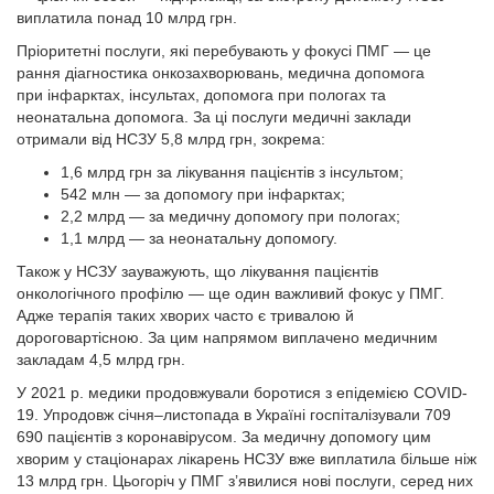
виплатила понад 10 млрд грн.
Пріоритетні послуги, які перебувають у фокусі ПМГ — це
рання діагностика онкозахворювань, медична допомога
при інфарктах, інсультах, допомога при пологах та
неонатальна допомога. За ці послуги медичні заклади
отримали від НСЗУ 5,8 млрд грн, зокрема:
1,6 млрд грн за лікування пацієнтів з інсультом;
542 млн — за допомогу при інфарктах;
2,2 млрд — за медичну допомогу при пологах;
1,1 млрд — за неонатальну допомогу.
Також у НСЗУ зауважують, що лікування пацієнтів
онкологічного профілю — ще один важливий фокус у ПМГ.
Адже терапія таких хворих часто є тривалою й
дороговартісною. За цим напрямом виплачено медичним
закладам 4,5 млрд грн.
У 2021 р. медики продовжували боротися з епідемією COVID-
19. Упродовж січня–листопада в Україні госпіталізували 709
690 пацієнтів з коронавірусом. За медичну допомогу цим
хворим у стаціонарах лікарень НСЗУ вже виплатила більше ніж
13 млрд грн. Цьогоріч у ПМГ з’явилися нові послуги, серед них