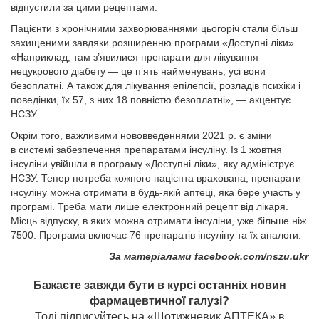
відпустили за цими рецептами.
Пацієнти з хронічними захворюваннями цьогоріч стали більш
захищеними завдяки розширенню програми «Доступні ліки».
«Наприклад, там з’явилися препарати для лікування
нецукрового діабету — це п’ять найменувань, усі вони
безоплатні. А також для лікування епілепсії, розладів психіки і
поведінки, їх 57, з них 18 повністю безоплатні», — акцентує
НСЗУ.
Окрім того, важливими нововведеннями 2021 р. є зміни
в системі забезпечення препаратами інсуліну. Із 1 жовтня
інсуліни увійшли в програму «Доступні ліки», яку адмініструє
НСЗУ. Тепер потреба кожного пацієнта врахована, препарати
інсуліну можна отримати в будь-якій аптеці, яка бере участь у
програмі. Треба мати лише електронний рецепт від лікаря.
Місць відпуску, в яких можна отримати інсуліни, уже більше ніж
7500. Програма включає 76 препаратів інсуліну та їх аналоги.
За матеріалами facebook.com/nszu.ukr
Бажаєте завжди бути в курсі останніх новин
фармацевтичної галузі?
Тоді підписуйтесь на «Щотижневик АПТЕКА» в