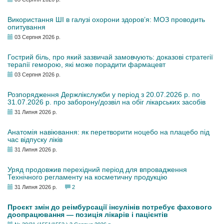
Використання ШІ в галузі охорони здоров’я: МОЗ проводить
опитування
03 Серпня 2026 р.
Гострий біль, про який зазвичай замовчують: доказові стратегії
терапії геморою, які може порадити фармацевт
03 Серпня 2026 р.
Розпорядження Держлікслужби у період з 20.07.2026 р. по
31.07.2026 р. про заборону/дозвіл на обіг лікарських засобів
31 Липня 2026 р.
Анатомія навіювання: як перетворити ноцебо на плацебо під
час відпуску ліків
31 Липня 2026 р.
Уряд продовжив перехідний період для впровадження
Технічного регламенту на косметичну продукцію
31 Липня 2026 р.
2
Проєкт змін до реімбурсації інсулінів потребує фахового
доопрацювання — позиція лікарів і пацієнтів