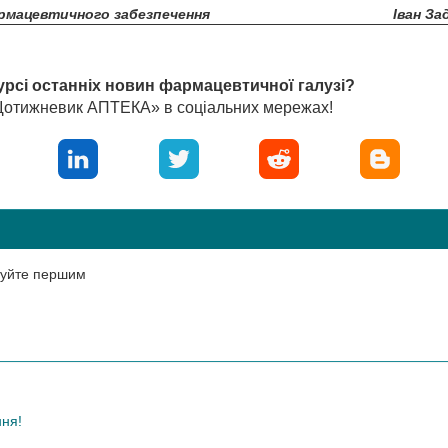
рмацевтичного забезпечення
Іван За
урсі останніх новин фармацевтичної галузі?
«Щотижневик АПТЕКА» в соціальних мережах!
нтуйте першим
ння!