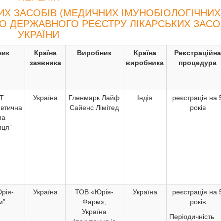
ИХ ЗАСОБІВ (МЕДИЧНИХ ІМУНОБІОЛОГІЧНИХ
ДО ДЕРЖАВНОГО РЕЄСТРУ ЛІКАРСЬКИХ ЗАСО
УКРАЇНИ
ник
Країна
Виробник
Країна
Реєстраційна
заявника
виробника
процедура
Т
Україна
Гленмарк Лайф
Індія
реєстрація на 
втична
Сайенс Лімітед
років
ма
иця”
рія-
Україна
ТОВ «Юрія-
Україна
реєстрація на 
м”
Фарм»,
років
Україна
Періодичність