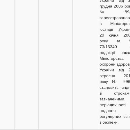
України від 
грудня 2006 ро
№ 898
зареєстрованог
в Міністерст
юстиції Украї
29 січня 20
року за 
73/13340 (
редакції нака
Міністерства
охорони здоров
України від 
вересня 20
року № 996
становить: згід
зі строкам
зазначеними
періодичності
подання
регулярних звіт
з безпеки.