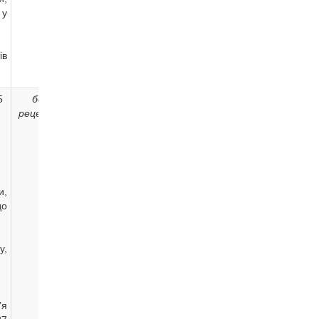
 у
ів
5
без
Підлягає
UA/19169/01/01
рецепта
и,
до
у,
’я