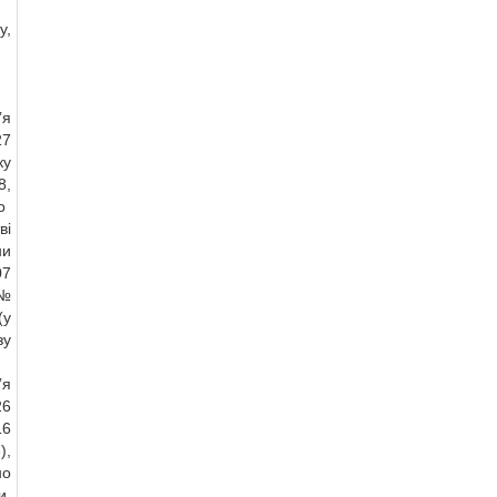
у,
’я
27
ку
,
о
ві
ни
07
№
у
зу
’я
26
16
),
но
и,