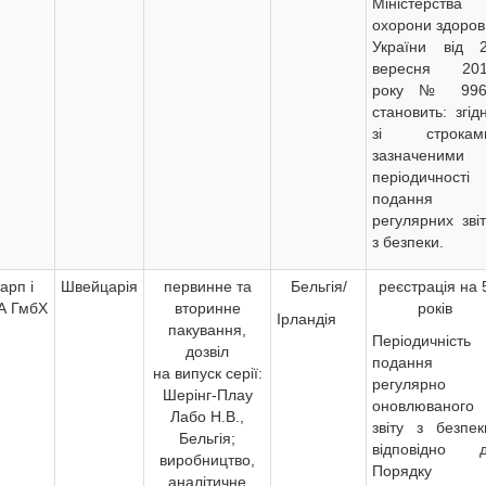
Міністерства
охорони здоров
України від 
вересня 20
року № 996
становить: згід
зі строкам
зазначеними
періодичності
подання
регулярних звіт
з безпеки.
арп і
Швейцарія
первинне та
Бельгія/
реєстрація на 
А ГмбХ
вторинне
років
Ірландія
пакування,
Періодичність
дозвіл
подання
на випуск серії:
регулярно
Шерінг-Плау
оновлюваного
Лабо Н.В.,
звіту з безпек
Бельгія;
відповідно 
виробництво,
Порядку
аналітичне