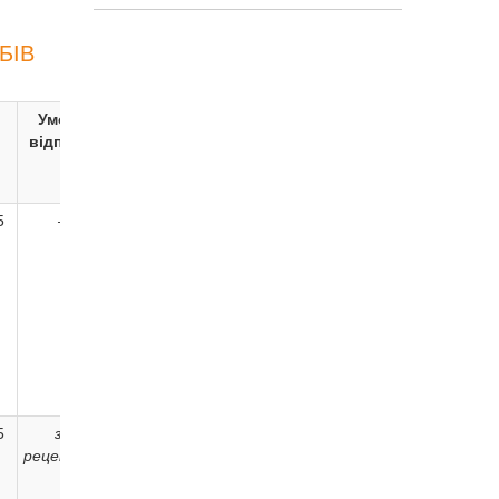
БІВ
Умови
Рекламування
Номер
відпуску
реєстраційного
посвідчення
5
–
Не підлягає
UA/19166/01/01
5
за
Не підлягає
UA/19167/01/01
рецептом