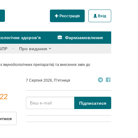
Реєстрація
Вхід
ологічне здоров’я
Фармзамовлення
БПР
Про видання
 імунобіологічних препаратів) та внесення змін до
7 Серпня 2026, П’ятниця
022
Підписатися
итися