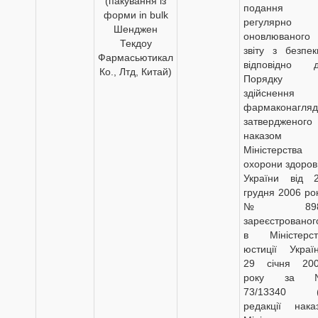
(пакування із
подання
форми in bulk
регулярно
Шенджен
оновлюваного
Текдоу
звіту з безпек
Фармасьютикал
відповідно 
Ко., Лтд, Китай)
Порядку
здійснення
фармаконагляд
затвердженого
наказом
Міністерства
охорони здоров
України від 
грудня 2006 ро
№ 898
зареєстрованог
в Міністерст
юстиції Украї
29 січня 20
року за 
73/13340 (
редакції нака