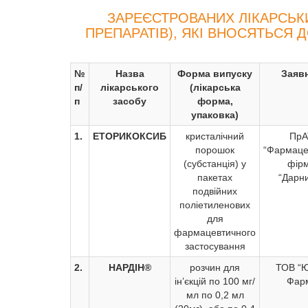
ЗАРЕЄСТРОВАНИХ ЛІКАРСЬК
ПРЕПАРАТІВ), ЯКІ ВНОСЯТЬСЯ 
№
Назва
Форма випуску
Заяв
п/
лікарського
(лікарська
п
засобу
форма,
упаковка)
1.
ЕТОРИКОКСИБ
кристалічний
ПрА
порошок
“Фармаце
(субстанція) у
фір
пакетах
“Дарн
подвійних
поліетиленових
для
фармацевтичного
застосування
2.
НАРДІН®
розчин для
ТОВ “Ю
ін’єкцій по 100 мг/
Фар
мл по 0,2 мл