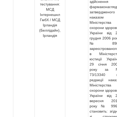
здійснення
тестування:
фармаконагляд
МСД
затвердженого
Інтернешнл
наказом
ГмбХ / МСД
Міністерства
Ірландія
охорони здоров
(Беллідайн),
України від 
Ірландія
грудня 2006 ро
№ 898
зареєстрованог
в Міністерст
юстиції Украї
29 січня 20
року за 
73/13340 (
редакції нака
Міністерства
охорони здоров
України від 
вересня 20
року № 996
становить: згід
зі строкам