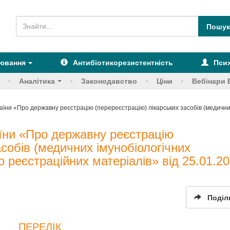
рювання
Антибіотикорезистентність
Псих
Аналітика
Законодавство
Ціни
Вебінари 
аїни «Про державну реєстрацію (перереєстрацію) лікарських засобів (медичних
їни «Про державну реєстрацію
асобів (медичних імунобіологічних
о реєстраційних матеріалів» від 25.01.2
Поділ
ПЕРЕЛІК