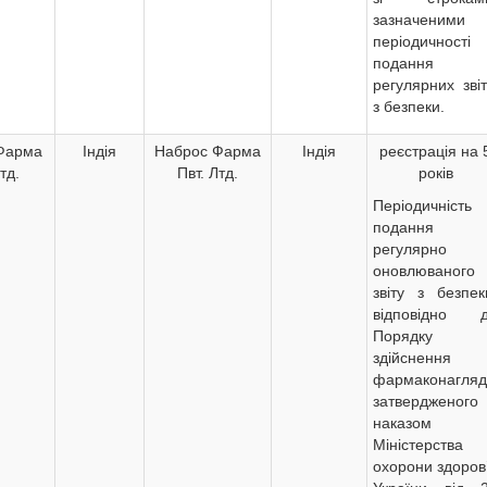
зазначеними
періодичності
подання
регулярних звіт
з безпеки.
Фарма
Індія
Наброс Фарма
Індія
реєстрація на 
тд.
Пвт. Лтд.
років
Періодичність
подання
регулярно
оновлюваного
звіту з безпек
відповідно 
Порядку
здійснення
фармаконагляд
затвердженого
наказом
Міністерства
охорони здоров