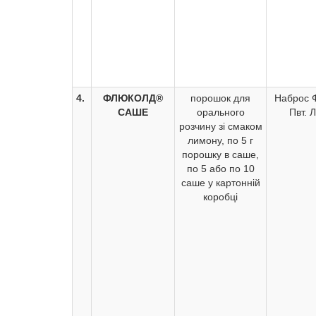
4.
ФЛЮКОЛД®
порошок для
Наброс 
САШЕ
орального
Пвт. Л
розчину зі смаком
лимону, по 5 г
порошку в саше,
по 5 або по 10
саше у картонній
коробці