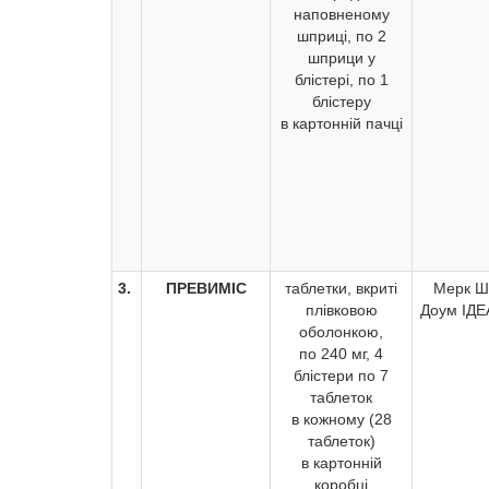
наповненому
шприці, по 2
шприци у
блістері, по 1
блістеру
в картонній пачці
3.
ПРЕВИМІС
таблетки, вкриті
Мерк Ш
плівковою
Доум ІДЕ
оболонкою,
по 240 мг, 4
блістери по 7
таблеток
в кожному (28
таблеток)
в картонній
коробці