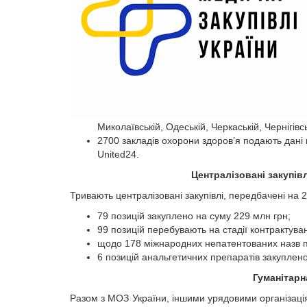
Миколаївській, Одеській, Черкаській, Чернігівс
2700 закладів охорони здоров’я подають дані
United24.
Централізовані закупів
Тривають централізовані закупівлі, передбачені на 2
79 позицій закуплено на суму 229 млн грн;
99 позицій перебувають на стадії контрактува
щодо 178 міжнародних непатентованих назв п
6 позицій анальгетичних препаратів закуплен
Гуманітар
Разом з МОЗ України, іншими урядовими організаці