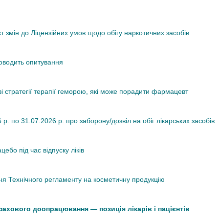
змін до Ліцензійних умов щодо обігу наркотичних засобів
роводить опитування
ві стратегії терапії геморою, які може порадити фармацевт
. по 31.07.2026 р. про заборону/дозвіл на обіг лікарських засобів
ебо під час відпуску ліків
я Технічного регламенту на косметичну продукцію
 фахового доопрацювання — позиція лікарів і пацієнтів