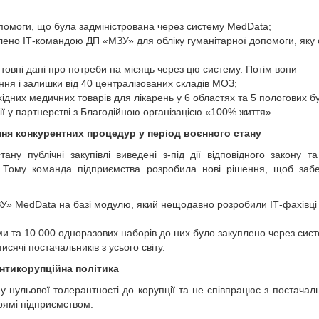
помоги, що була задміністрована через систему MedData;
лено ІТ-командою ДП «МЗУ» для обліку гуманітарної допомоги, яку
товні дані про потреби на місяць через цю систему. Потім вони
ня і залишки від 40 централізованих складів МОЗ;
ідних медичних товарів для лікарень у 6 областях та 5 пологових бу
ї у партнерстві з Благодійною організацією «100% життя».
ння конкурентних процедур у період воєнного стану
у публічні закупівлі виведені з-під дії відповідного закону т
. Тому команда підприємства розробила нові рішення, щоб заб
ЗУ» MedData на базі модулю, який нещодавно розробили ІТ-фахівці
ами та 10 000 одноразових наборів до них було закуплено через сис
сячі постачальників з усього світу.
нтикорупційна політика
у нульової толерантності до корупції та не співпрацює з постачал
рямі підприємством: