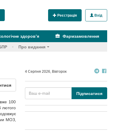
Реєстрація
Вхід
ологічне здоров’я
Фармзамовлення
БПР
Про видання
4 Серпня 2026, Вівторок
итися
Підписатися
 вже 100
4 лютого
одовжує
ими МОЗ,