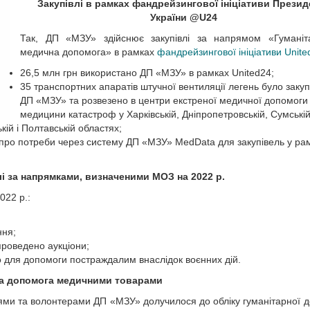
Закупівлі в рамках фандрейзингової ініціативи Презид
України @U24
Так, ДП «МЗУ» здійснює закупівлі за напрямом «Гуманіт
медична допомога» в рамках
фандрейзингової ініціативи
Unite
26,5 млн грн використано ДП «МЗУ» в рамках United24;
35 транспортних апаратів штучної вентиляції легень було заку
ДП «МЗУ» та розвезено в центри екстреної медичної допомоги
медицини катастроф у Харківській, Дніпропетровській, Сумській
ькій і Полтавській областях;
 про потреби через систему ДП «МЗУ» MedData для закупівель у ра
лі за напрямками, визначеними МОЗ на 2022 р.
022 р.:
ння;
роведено аукціони;
о для допомоги постраждалим внаслідок воєнних дій.
на допомога медичними товарами
ями та волонтерами ДП «МЗУ» долучилося до обліку гуманітарної 