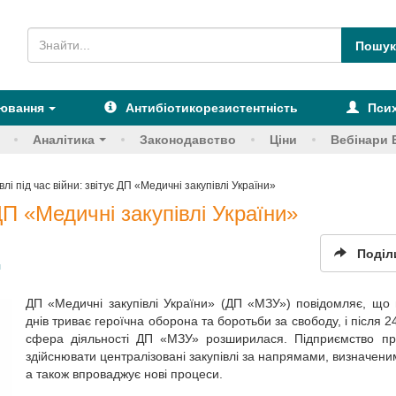
рювання
Антибіотикорезистентність
Псих
Аналітика
Законодавство
Ціни
Вебінари 
влі під час війни: звітує ДП «Медичні закупівлі України»
 ДП «Медичні закупівлі України»
Поділ
я
ДП «Медичні закупівлі України» (ДП «МЗУ») повідомляє, що
днів триває героїчна оборона та боротьби за свободу, і після 2
сфера діяльності ДП «МЗУ» розширилася. Підприємство пр
здійснювати централізовані закупівлі за напрямами, визначен
а також впроваджує нові процеси.