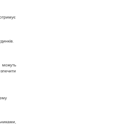
 отримує
динків.
а можуть
езпечити
тему
ьниками,