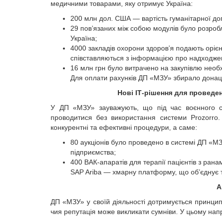
медичними товарами, яку отримує Україна:
200 млн дол. США — вартість гуманітарної до
29 пов’язаних між собою модулів було розроб
Україна;
4000 закладів охорони здоров’я подають орієн
співставляються з інформацією про надходжен
16 млн грн було витрачено на закупівлю необх
Для оплати рахунків ДП «МЗУ» збирало донаці
Нові ІТ-рішення для проведе
У ДП «МЗУ» зауважують, що під час воєнного стан
проводитися без використання системи Prozorro
конкурентні та ефективні процедури, а саме:
80 аукціонів було проведено в системі ДП «М
підприємства;
400 ВАК-апаратів для терапії пацієнтів з ран
SAP Ariba — хмарну платформу, що об’єднує ти
А
ДП «МЗУ» у своїй діяльності дотримується принцип
чия репутація може викликати сумніви. У цьому нап