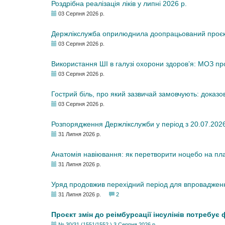
Роздрібна реалізація ліків у липні 2026 р.
03 Серпня 2026 р.
Держлікслужба оприлюднила доопрацьований проєкт 
03 Серпня 2026 р.
Використання ШІ в галузі охорони здоров’я: МОЗ п
03 Серпня 2026 р.
Гострий біль, про який зазвичай замовчують: доказо
03 Серпня 2026 р.
Розпорядження Держлікслужби у період з 20.07.2026 р
31 Липня 2026 р.
Анатомія навіювання: як перетворити ноцебо на плац
31 Липня 2026 р.
Уряд продовжив перехідний період для впровадженн
31 Липня 2026 р.
2
Проєкт змін до реімбурсації інсулінів потребує
№ 30/31 (1551/1552 ) 3 Серпня 2026 р.