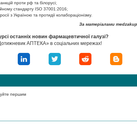
нкцій проти рф та білорусі;
ійному стандарту ISO 37001:2016;
сії з Україною та протидії колабораціонізму.
За матеріалами medzakupi
урсі останніх новин фармацевтичної галузі?
«Щотижневик АПТЕКА» в соціальних мережах!
нтуйте першим