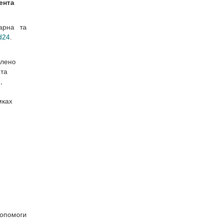
ента
арна та
d24
.
плено
 та
,
мках
допомоги