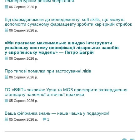
температурний режим зберігання
06 Серпня 2026 р.
Від фармдопомоги до менеджменту: soft skills, що можуть
допомогти сучасному фармацевту зробити кар’єрний стрибок
06 Серпня 2026 р.
«Ми прагнемо максимально швидко інтегрувати
українську систему верифікації лікарських засобів
у європейську модель» — Петро Багрій
06 Серпня 2026 р.
Про типові помилки при застосуванні ліків
06 Серпня 2026 р.
ГО «ВФП» закликає Уряд та МОЗ прискорити затвердження
стандарту належної аптечної практики
05 Серпня 2026 р.
Ваша філіжанка знань — наша чашка у подарунок!
05 Серпня 2026 р.
1