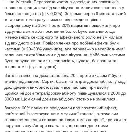
— на IV стадії. Переважна частина досліджених показників
значно покращилися під час лікування медичною коноплею у
більшості пацієнтів (р < 0,005). Зокрема, через 6 міс загальний
тягар симптомів раку знизився від вихідного рівня
в середньому на 18%. Проте 20% пацієнтів повідомили про
відсутність змін або посилення болю. Було виявлено, що
інтенсивність сенсорного та афективного болю не змінилася
від вихідного рівня. Повідомлення про побічні ефекти були
частими (у 20–30% учасників), але переважно несерйозними і
залишалися стабільними під час лікування. Найбільш частими
були порушення пам’яті, сонливість, нудота, блювання та
ксеростомія (сухість у роті).
Загальна місячна доза становила 20 г, проте з часом її було
значно підвищено. Сорти, багаті на тетрагідроканабінол у ході
дослідження використовували все частіше, при цьому
щомісячні дози тетрагідроканабінолу підвищувалися з 2000 до
3000 мг. Щомісячні дози канабідіолу істотно не змінилися.
Загалом 60% пацієнтів повідомили про позитивний ефект,
пов’язаний із застосуванням медичної коноплі, включаючи
значне зменшення вираженості симптомів депресії, тривоги та
порушень сну. Автори вважають, що проведене ними
дослідження підтверджує переваги лікування хворих