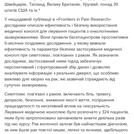
Швейцарію, Таїланд, Велику Британію, Уругвай, понад 30
штатів США та ін.*
У нещодавній публікації в «Frontiers in Pain Research»
дослідники описали ефективність і безпеку використання
медичної коноплі для лікування пацієнтів з онкологічними
захворюваннями. Вони провели багатоцентрове проспективне
6-місячне поздовжнє дослідження, у якому вивчали
ефективність та параметри безпеки застосування медичної
коноплі при симптомах, пов’язаних з раком. Як зазначили
дослідники, застосований ними підхід забезпечує
перспективний і структурований збір даних і дозволяє
аналізувати інформацію з реальних джерел, що особливо
важливо для хворих на рак, які зазвичай страждають від
супутніх захворювань.
Симптоми, пов’язані з раком, включають біль, тривогу,
депресію, безсоння, зниження якості життя, погіршення
працездатності та негативний вплив на сексуальність.
Лікування медичною коноплею було розпочато у 324 пацієнтів,
яким було запропоновано заповнювати анкети декілька разів
під час курсу. Рак молочної залози був найчастішим діагнозом,
за ним йшли рак товстої кишки, легені та яєчника, здебільшого