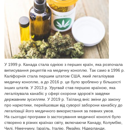
У 1999 р. Канада стала однією з перших країн, яка розпочала
виписування рецептів на медичну коноплю. Так само в 1996 р.
Каліфорнія стала першим штатом США, який легалізував
медичну коноплю, а до 2016 р. це було зроблено у більшості
інших штатів. У 2013 р. Уругвай став першою країною, яка
легалізувала канабіс у сфері охорони здоров’я завдяки
державним зусиллям. У 2019 р. Таїланд вніс зміни до закону
про наркотики, перейшовши від суворої заборони канабісу до
легалізації його медичного використання за певних умов.
На сьогодні програми із застосування медичної коноплі було
створено в різних країнах світу, включаючи Канаду, Колумбію,
Чилі, Німеччину, Ізраїль, Італію, Ямайку, Нідерланди,