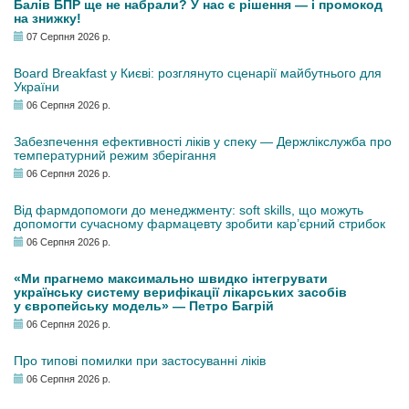
Балів БПР ще не набрали? У нас є рішення — і промокод
на знижку!
07 Серпня 2026 р.
Board Breakfast у Києві: розглянуто сценарії майбутнього для
України
06 Серпня 2026 р.
Забезпечення ефективності ліків у спеку — Держлікслужба про
температурний режим зберігання
06 Серпня 2026 р.
Від фармдопомоги до менеджменту: soft skills, що можуть
допомогти сучасному фармацевту зробити кар’єрний стрибок
06 Серпня 2026 р.
«Ми прагнемо максимально швидко інтегрувати
українську систему верифікації лікарських засобів
у європейську модель» — Петро Багрій
06 Серпня 2026 р.
Про типові помилки при застосуванні ліків
06 Серпня 2026 р.