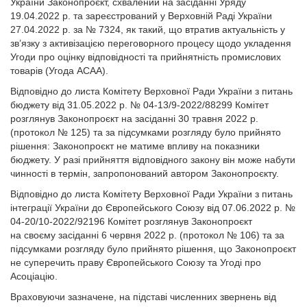
України Законопроєкт, схвалений на засіданні Уряду
19.04.2022 р. та зареєстрований у Верховній Раді України
27.04.2022 р. за № 7324, як такий, що втратив актуальність у
зв’язку з активізацією переговорного процесу щодо укладення
Угоди про оцінку відповідності та прий­нятність промислових
товарів (Угода АСАА).
Відповідно до листа Комітету Верховної Ради України з питань
бюджету від 31.05.2022 р. № 04-13/9-2022/88299 Комітет
розглянув Законопроєкт на засіданні 30 травня 2022 р.
(протокол № 125) та за підсумками розгляду було прийнято
рішення: Законопроєкт не матиме впливу на показники
бюджету. У разі прийняття відповідного закону він може набути
чинності в термін, запропонований автором Законопроєкту.
Відповідно до листа Комітету Верховної Ради України з питань
інтеграції України до Європейського Союзу від 07.06.2022 р. №
04-20/10-2022/92196 Комітет розглянув Законопроєкт
на своєму засіданні 6 червня 2022 р. (протокол № 106) та за
підсумками розгляду було прийнято рішення, що Законопроєкт
не суперечить праву Європейського Союзу та Угоді про
Асоціацію.
Враховуючи зазначене, на підставі численних звернень від