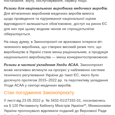
постачання, збуту, обслуговування, сервісу тощо.
Ризики для національного виробника медичних виробів.
Для вітчизняних виробників медичних виробів вимога
щодо проведення та підтримання національної оцінки
відповідності залишається обов’язковою, доступ на ринок ЄС
для них при цьому жодним чином не спрощується/не
лібералізується.
На нашу думку, в Законопроєкті не враховано інтереси віт­
чизняного виробника, що створює високий ризик того, що
виробництво в Україні стане менш раціональним, а продукція
національного виробництва — менш конкурентоспроможною.
Ризики в частині укладення Угоди АСАА.
Законопроєкт
може негативно вплинути на прогрес у наближенні системи
технічного регулювання України до такої ЄС, якого було
досягнуто протягом 2015–2022 рр. та перспективу укладання
Угоди АСАА у секторі медичних виробів.
Стан погодження Законопроєкту
У листі від 23.05.2022 р. № 3432-01\27332-01, посилаючись
на § 120 Регламенту Кабінету Міністрів України**, Мінекономіки
України пропонувало відкликати поданий до Верховної Ради