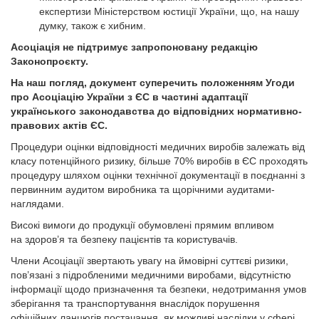
експертизи Міністерством юстиції України, що, на нашу
думку, також є хибним.
Асоціація не підтримує запропоновану редакцію
Законопроєкту.
На наш погляд, документ суперечить положенням Угоди
про Асоціацію України з ЄС в частині адаптації
українського законодавства до відповідних нормативно-
правових актів ЄС.
Процедури оцінки відповідності медичних виробів залежать від
класу потенційного ризику, більше 70% виробів в ЄС проходять
процедуру шляхом оцінки технічної документації в поєднанні з
первинним аудитом виробника та щорічними аудитами-
наглядами.
Високі вимоги до продукції обумовлені прямим впливом
на здоров’я та безпеку пацієнтів та користувачів.
Члени Асоціації звертають увагу на ймовірні суттєві ризики,
пов’язані з підробленими медичними виробами, відсутністю
інформації щодо призначення та безпеки, недотримання умов
зберігання та транспортування внаслідок порушення
офіційних ланцюгів постачання, як можливі наслідки у сфері