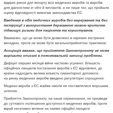
відкриє ринок для імпорту всіх медичних виробів та виробів
для діагностики
in vitro
й імплантів, а не лише тих, що пройшли
оцінку відповідності вимогам законодавства ЄС.
Введення в обіг медичних виробів без маркування та без
інструкції з використання державною мовою критично
підвищує ризики для пацієнтів та користувачів.
Вважаємо, що це може бути дозволено в окремих екстрених
випадках, проте не може бути загальноприйнятою практикою.
Асоціація вважає, що прийняття Законопроєкту не може
вирішити описані в пояснювальній записці проб­леми.
Дефіцит перших місяців війни частково усунено: більшість
офіційних ланцюгів постачання виробів з ЄС відновлені, до
країни надходить велика кількість гуманітарної допомоги,
на ринку медичних виробів введено регуляторні спрощення.
Медичні вироби з ЄС майже ніколи не поставлялися морським
шляхом.
Прийняття Законопроєкту, на наше переконання, не призведе
до суттєвого поліпшення доступності медичних виробів, проте
вкрай негативно вплине на наявні офіційні ланцюги