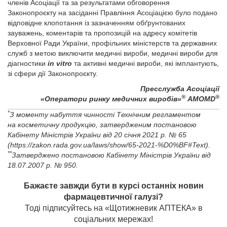
членів Асоціації та за результатами обговорення
Законопроєкту на засіданні Правління Асоціацією було подано
відповідне клопотання із зазначенням обґрунтованих
зауважень, коментарів та пропозицій на адресу комітетів
Верховної Ради України, профільних міністерств та державних
служб з метою виключити медичні вироби, медичні вироби для
діагностики
in vitro
та активні медичні вироби, які імплантують,
зі сфери дії Законопроєкту.
Пресслужба Асоціації
®
®
«Оператори ринку медичних виробів»
AMOMD
*
З моменту набуття чинності Технічним регламентом
на косметичну продукцію, затвердженим постановою
Кабінету Міністрів України від 20 січня 2021 р. № 65
(https://zakon.rada.gov.ua/laws/show/65-2021-%D0%BF#Text).
**
Затверджено постановою Кабінету Міністрів України від
18.07.2007 р. № 950.
Бажаєте завжди бути в курсі останніх новин
фармацевтичної галузі?
Тоді підписуйтесь на «Щотижневик АПТЕКА» в
соціальних мережах!