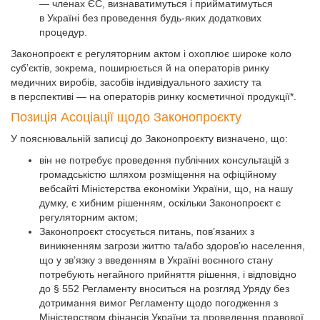
— членах ЄС, визнаватимуться і прийматимуться
в Україні без проведення будь-яких додаткових
процедур.
Законопроєкт є регуляторним актом і охоплює широке коло
суб’єктів, зокрема, поширюється й на операторів ринку
медичних виробів, засобів індивідуального захисту та
в перспективі — на операторів ринку косметичної продукції*.
Позиція Асоціації щодо Законопроєкту
У пояснювальній записці до Законопроєкту визначено, що:
він не потребує проведення публічних консультацій з
громадськістю шляхом розміщення на офіційному
вебсайті Міністерства економіки України, що, на нашу
думку, є хибним рішенням, оскільки Законопроєкт є
регуляторним актом;
Законопроєкт стосується питань, пов’язаних з
виникненням загрози життю та/або здоров’ю населення,
що у зв’язку з введенням в Україні воєнного стану
потребують негайного прий­няття рішення, і відповідно
до § 552 Регламенту вноситься на розгляд Уряду без
дотримання вимог Регламенту щодо погодження з
Міністерством фінансів України та проведення правової