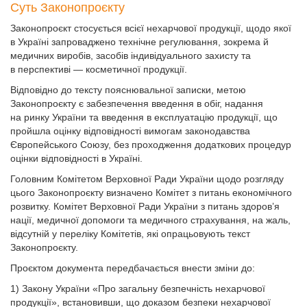
Суть Законопроєкту
Законопроєкт стосується всієї нехарчової продукції, щодо якої
в Україні запроваджено технічне регулювання, зокрема й
медичних виробів, засобів індивідуального захисту та
в перспективі — косметичної продукції.
Відповідно до тексту пояснювальної записки, метою
Законопроєкту є забезпечення введення в обіг, надання
на ринку України та введення в експлуатацію продукції, що
пройшла оцінку відповідності вимогам законодавства
Європейського Союзу, без проходження додаткових процедур
оцінки відповідності в Україні.
Головним Комітетом Верховної Ради України щодо розгляду
цього Законопроєкту визначено Комітет з питань економічного
розвитку. Комітет Верховної Ради України з питань здоров’я
нації, медичної допомоги та медичного страхування, на жаль,
відсутній у переліку Комітетів, які опрацьовують текст
Законопроєкту.
Проєктом документа передбачається внести зміни до:
1) Закону України «Про загальну безпечність нехарчової
продукції», встановивши, що доказом безпеки нехарчової