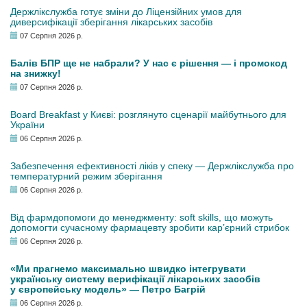
Держлікслужба готує зміни до Ліцензійних умов для
диверсифікації зберігання лікарських засобів
07 Серпня 2026 р.
Балів БПР ще не набрали? У нас є рішення — і промокод
на знижку!
07 Серпня 2026 р.
Board Breakfast у Києві: розглянуто сценарії майбутнього для
України
06 Серпня 2026 р.
Забезпечення ефективності ліків у спеку — Держлікслужба про
температурний режим зберігання
06 Серпня 2026 р.
Від фармдопомоги до менеджменту: soft skills, що можуть
допомогти сучасному фармацевту зробити кар’єрний стрибок
06 Серпня 2026 р.
«Ми прагнемо максимально швидко інтегрувати
українську систему верифікації лікарських засобів
у європейську модель» — Петро Багрій
06 Серпня 2026 р.