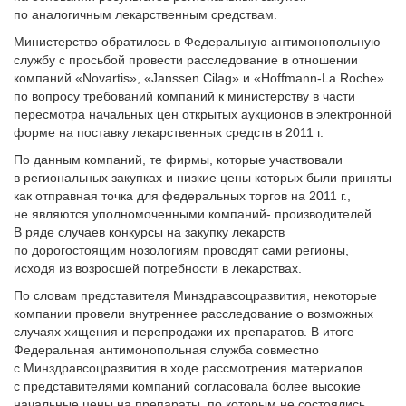
по аналогичным лекарственным средствам.
Министерство обратилось в Федеральную антимонопольную
службу с просьбой провести расследование в отношении
компаний «Novartis», «Janssen Cilag» и «Hoffmann-La Roche»
по вопросу требований компаний к министерству в части
пересмотра начальных цен открытых аукционов в электронной
форме на поставку лекарственных средств в 2011 г.
По данным компаний, те фирмы, которые участвовали
в региональных закупках и низкие цены которых были приняты
как отправная точка для федеральных торгов на 2011 г.,
не являются уполномоченными компаний- производителей.
В ряде случаев конкурсы на закупку лекарств
по дорогостоящим нозологиям проводят сами регионы,
исходя из возросшей потребности в лекарствах.
По словам представителя Минздравсоцразвития, некоторые
компании провели внутреннее расследование о возможных
случаях хищения и перепродажи их препаратов. В итоге
Федеральная антимонопольная служба совместно
с Минздравсоцразвития в ходе рассмотрения материалов
с представителями компаний согласовала более высокие
начальные цены на препараты, по которым не состоялись