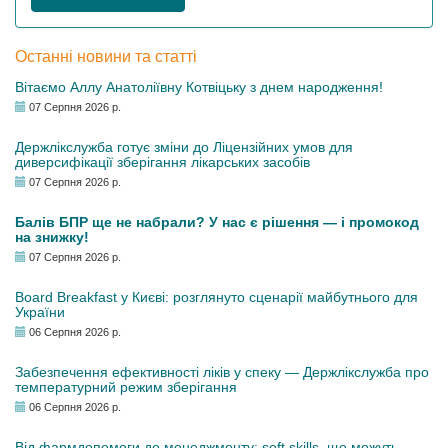
Останні новини та статті
Вітаємо Аллу Анатоліївну Котвіцьку з днем народження!
07 Серпня 2026 р.
Держлікслужба готує зміни до Ліцензійних умов для
диверсифікації зберігання лікарських засобів
07 Серпня 2026 р.
Балів БПР ще не набрали? У нас є рішення — і промокод
на знижку!
07 Серпня 2026 р.
Board Breakfast у Києві: розглянуто сценарії майбутнього для
України
06 Серпня 2026 р.
Забезпечення ефективності ліків у спеку — Держлікслужба про
температурний режим зберігання
06 Серпня 2026 р.
Від фармдопомоги до менеджменту: soft skills, що можуть