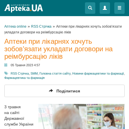
Меню
Меню
»
»
Аптека online
RSS Стрічка
Аптеки при лікарнях хочуть зобов’язати
укладати договори на реімбурсацію ліків
Аптеки при лікарнях хочуть
зобов’язати укладати договори на
реімбурсацію ліків
05 Травня 2023 4:57
RSS Стрічка
,
SMM
,
Головна стаття сайту
,
Новини фармацевтики та фармації
,
Фармацевтика та фармація
Поділитися
3 травня
на сайті
Державної
служби України