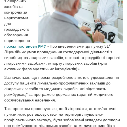
з лікарських
засобів та
контролю за
наркотиками
для
громадського
обговорення
оприлюднено
2
проєкт постанови КМУ
«Про внесення змін до пункту 31
Ліцензійних умов провадження господарської діяльності з
виробництва лікарських засобів, оптової та роздрібної торгівлі
лікарськими засобами, імпорту лікарських засобів (крім
активних фармацевтичних інгредієнтів)».
Зазначається, що проєкт розроблено з метою удосконалення
доступу пацієнтів лікувально-профілактичних закладів до
лікарських засобів та медичних виробів, які підлягають
реімбурсації за програмою державних гарантій медичного
обслуговування населення.
Так, проєктом пропонується, щоб ліцензіати, аптеки/аптечні
пункти яких розташовуються на території лікувально-
профілактичного закладу, були зобов’язані укладати договори
про реімбурсацію лікарських засобів та медичних виробів з