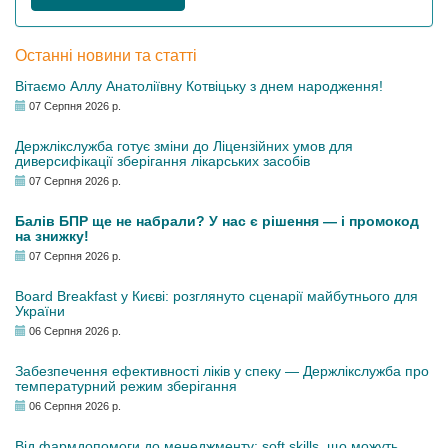
Останні новини та статті
Вітаємо Аллу Анатоліївну Котвіцьку з днем народження!
07 Серпня 2026 р.
Держлікслужба готує зміни до Ліцензійних умов для
диверсифікації зберігання лікарських засобів
07 Серпня 2026 р.
Балів БПР ще не набрали? У нас є рішення — і промокод
на знижку!
07 Серпня 2026 р.
Board Breakfast у Києві: розглянуто сценарії майбутнього для
України
06 Серпня 2026 р.
Забезпечення ефективності ліків у спеку — Держлікслужба про
температурний режим зберігання
06 Серпня 2026 р.
Від фармдопомоги до менеджменту: soft skills, що можуть