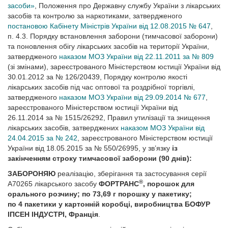
засоби»
, Положення про Державну службу України з лікарських
засобів та контролю за наркотиками, затвердженого
постановою Кабінету Міністрів України від 12.08.2015 № 647
,
п. 4.3. Порядку встановлення заборони (тимчасової заборони)
та поновлення обігу лікарських засобів на території України,
затвердженого
наказом МОЗ України від 22.11.2011 за № 809
(зі змінами), зареєстрованого Міністерством юстиції України від
30.01.2012 за № 126/20439, Порядку контролю якості
лікарських засобів під час оптової та роздрібної торгівлі,
затвердженого
наказом МОЗ України від 29.09.2014 № 677
,
зареєстрованого Міністерством юстиції України від
26.11.2014 за № 1515/26292, Правил утилізації та знищення
лікарських засобів, затверджених
наказом МОЗ України від
24.04.2015 за № 242
, зареєстрованого Міністерством юстиції
України від 18.05.2015 за № 550/26995, у зв’язку
із
закінченням строку тимчасової заборони (90 днів):
ЗАБОРОНЯЮ
реалізацію, зберігання та застосування серії
®
A70265 лікарського засобу
ФОРТРАНС
, порошок для
орального розчину; по 73,69 г порошку у пакетику;
по 4 пакетики у картонній коробці, виробництва БОФУР
ІПСЕН ІНДУСТРІ, Францiя
.