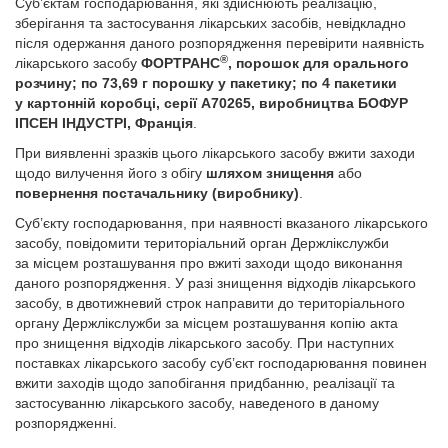
Суб’єктам господарювання, які здійснюють реалізацію,
зберігання та застосування лікарських засобів, невідкладно
після одержання даного розпорядження перевірити наявність
®
лікарського засобу
ФОРТРАНС
, порошок для орального
розчину; по 73,69 г порошку у пакетику; по 4 пакетики
у картонній коробці, серії A70265, виробництва БОФУР
ІПСЕН ІНДУСТРІ, Францiя
.
При виявленні зразків цього лікарського засобу вжити заходи
щодо вилучення його з обігу
шляхом знищення
або
повернення постачальнику (виробнику)
.
Суб’єкту господарювання, при наявності вказаного лікарського
засобу, повідомити територіальний орган Держлікслужби
за місцем розташування про вжиті заходи щодо виконання
даного розпорядження. У разі знищення відходів лікарського
засобу, в двотижневий строк направити до територіального
органу Держлікслужби за місцем розташування копію акта
про знищення відходів лікарського засобу. При наступних
поставках лікарського засобу суб’єкт господарювання повинен
вжити заходів щодо запобігання придбанню, реалізації та
застосуванню лікарського засобу, наведеного в даному
розпорядженні.