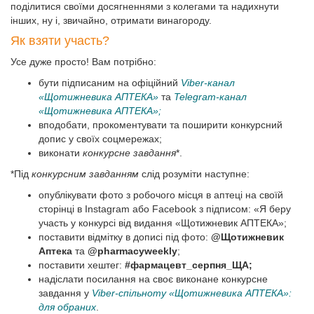
поділитися своїми досягненнями з колегами та надихнути
інших, ну і, звичайно, отримати винагороду.
Як взяти участь?
Усе дуже просто! Вам потрібно:
бути підписаним на офіційний
Viber-канал
«Щотижневика АПТЕКА»
та
Telegram-канал
«Щотижневика АПТЕКА»;
вподобати, прокоментувати та поширити конкурсний
допис у своїх соцмережах;
виконати
конкурсне завдання
*.
*Під
конкурсним завданням
слід розуміти наступне:
опублікувати фото з робочого місця в аптеці на своїй
сторінці в Instagram або Facebook з підписом: «Я беру
участь у конкурсі від видання «Щотижневик АПТЕКА»;
поставити відмітку в дописі під фото:
@Щотижневик
Аптека
та
@pharmacyweekly
;
поставити хештег:
#фармацевт_серпня_ЩА;
надіслати посилання на своє виконане конкурсне
завдання у
Viber-спільноту «Щотижневика АПТЕКА»:
для обраних
.