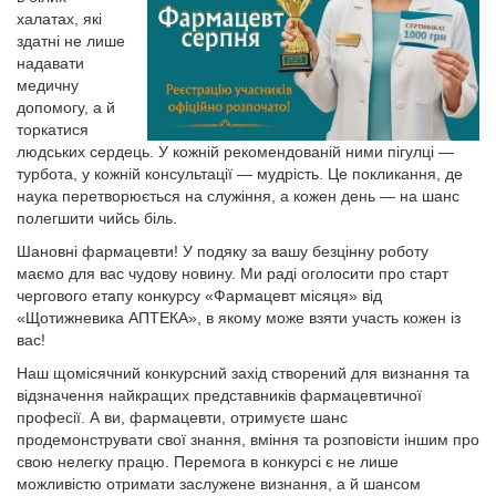
халатах, які
здатні не лише
надавати
медичну
допомогу, а й
торкатися
людських сердець. У кожній рекомендованій ними пігулці —
турбота, у кожній консультації — мудрість. Це покликання, де
наука перетворюється на служіння, а кожен день — на шанс
полегшити чийсь біль.
Шановні фармацевти! У подяку за вашу безцінну роботу
маємо для вас чудову новину. Ми раді оголосити про старт
чергового етапу конкурсу «Фармацевт місяця» від
«Щотижневика АПТЕКА», в якому може взяти участь кожен із
вас!
Наш щомісячний конкурсний захід створений для визнання та
відзначення найкращих представників фармацевтичної
професії. А ви, фармацевти, отримуєте шанс
продемонструвати свої знання, вміння та розповісти іншим про
свою нелегку працю. Перемога в конкурсі є не лише
можливістю отримати заслужене визнання, а й шансом