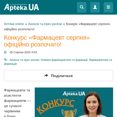
Меню
Меню
»
»
Аптека online
Анонси та прес-релізи
Конкурс «Фармацевт серпня»
офіційно розпочато!
Конкурс «Фармацевт серпня»
офіційно розпочато!
05 Серпня 2025 4:54
Анонси та прес-релізи
,
Новини фармацевтики та фармації
,
Фармацевтика та
фармація
Поділитися
Фармацевти та
асистенти
фармацевтів —
це сучасні
чарівники
в білих