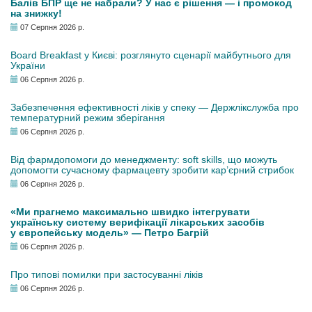
Балів БПР ще не набрали? У нас є рішення — і промокод
на знижку!
07 Серпня 2026 р.
Board Breakfast у Києві: розглянуто сценарії майбутнього для
України
06 Серпня 2026 р.
Забезпечення ефективності ліків у спеку — Держлікслужба про
температурний режим зберігання
06 Серпня 2026 р.
Від фармдопомоги до менеджменту: soft skills, що можуть
допомогти сучасному фармацевту зробити кар’єрний стрибок
06 Серпня 2026 р.
«Ми прагнемо максимально швидко інтегрувати
українську систему верифікації лікарських засобів
у європейську модель» — Петро Багрій
06 Серпня 2026 р.
Про типові помилки при застосуванні ліків
06 Серпня 2026 р.