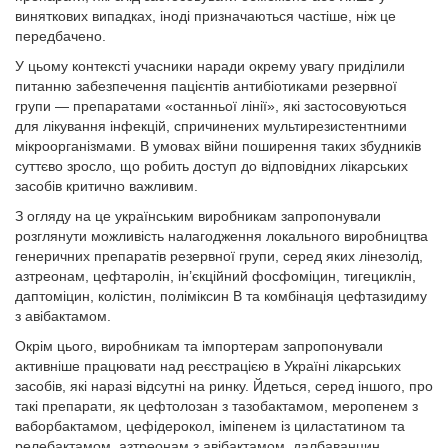
виняткових випадках, іноді призначаються частіше, ніж це
передбачено.
У цьому контексті учасники наради окрему увагу приділили
питанню забезпечення пацієнтів антибіотиками резервної
групи — препаратами «останньої лінії», які застосовуються
для лікування інфекцій, спричинених мультирезистентними
мікроорганізмами. В умовах війни поширення таких збудників
суттєво зросло, що робить доступ до відповідних лікарських
засобів критично важливим.
З огляду на це українським виробникам запропонували
розглянути можливість налагодження локального виробництва
генеричних препаратів резервної групи, серед яких лінезолід,
азтреонам, цефтаролін, ін’єкційний фосфоміцин, тигециклін,
даптоміцин, колістин, поліміксин B та комбінація цефтазидиму
з авібактамом.
Окрім цього, виробникам та імпортерам запропонували
активніше працювати над реєстрацією в Україні лікарських
засобів, які наразі відсутні на ринку. Йдеться, серед іншого, про
такі препарати, як цефтолозан з тазобактамом, меропенем з
ваборбактамом, цефідерокол, іміпенем із циластатином та
релебактамом, азтреонам з авібактамом, далбаванцин,