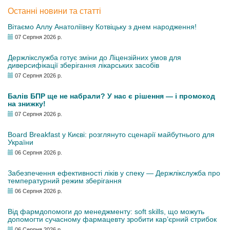
Останні новини та статті
Вітаємо Аллу Анатоліївну Котвіцьку з днем народження!
07 Серпня 2026 р.
Держлікслужба готує зміни до Ліцензійних умов для
диверсифікації зберігання лікарських засобів
07 Серпня 2026 р.
Балів БПР ще не набрали? У нас є рішення — і промокод
на знижку!
07 Серпня 2026 р.
Board Breakfast у Києві: розглянуто сценарії майбутнього для
України
06 Серпня 2026 р.
Забезпечення ефективності ліків у спеку — Держлікслужба про
температурний режим зберігання
06 Серпня 2026 р.
Від фармдопомоги до менеджменту: soft skills, що можуть
допомогти сучасному фармацевту зробити кар’єрний стрибок
06 Серпня 2026 р.