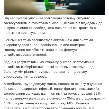
Під час зустрічі учасники розглянули поточну ситуацію із
застосуванням антибіотиків в Україні, включно з підходами до
їх призначення та необхідністю посилення контролю за їх
належним застосуванням.
Оскільки ця тема залишається актуальною для системи
охорони здоров’я, бо нераціональне або надмірне
застосування антибіотиків спричиняє формування
антибіотикорезистентності.
Згідно з результатами моніторингу, у сфері застосування
антибіотиків зберігаються певні проблеми, зокрема щодо
балансу між різними групами препаратів — доступу,
спостереження та резерву.
Антибіотики групи доступу мають становити основу лікування
більшості поширених інфекцій, однак фактичні показники їх
застосування залишаються нижчими за рекомендовані: 65%
на первинному рівні замість очікуваних 95%, а у стаціонарах —
46% при рекомендованому рівні понад 60%. Водночас
препарати, які слід застосовувати обмежено або лише у