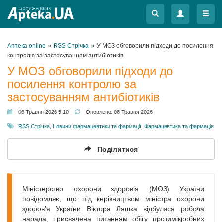
Меню
Меню
»
»
Аптека online
RSS Стрічка
У МОЗ обговорили підходи до посилення
контролю за застосуванням антибіотиків
У МОЗ обговорили підходи до
посилення контролю за
застосуванням антибіотиків
06 Травня 2026 5:10
Оновлено:
08 Травня 2026
RSS Стрічка
,
Новини фармацевтики та фармації
,
Фармацевтика та фармація
Поділитися
Міністерство охорони здоров’я (МОЗ) України
повідомляє, що під керівництвом міністра охорони
здоров’я України Віктора Ляшка відбулася робоча
нарада, присвячена питанням обігу протимікробних