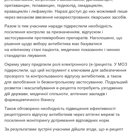
оритаванцин, телаванцин, тедизолід, омадациклін,
еравациклін і лефамулін. Наразі доступ до них можливий лише
через механізм ввезення незареєстрованих лікарських засобів.
Разом із тим учасники наради підкреслили необхідність
посилення контролю за призначенням, відпуском і
застосуванням протимікробних препаратів. Наголошено, що
рішення щодо вибору антибіотика має базуватися
на клінічному стані пацієнта, медичних показаннях і чинних
стандартах лікування.
Окрему увагу приділили ролі електронного (е-)рецепта. У МОЗ
підкреслили, що цей інструмент є ключовим для забезпечення
прозорого та контрольованого відпуску антибіотиків, а також
для запобігання їх безконтрольному застосуванню. Подальший
розвиток і масштабування е-рецепта потребують узгоджених
дій держави, медичної спільноти, аптечних закладів і
фармацевтичного бізнесу.
Також обговорено необхідність підвищення ефективності
рецептурного відпуску антибіотиків через аптечні мережі та
посилення моніторингу дотримання відповідних норм.
За результатами зустрічі учасники дійшли згоди, що е-рецепт