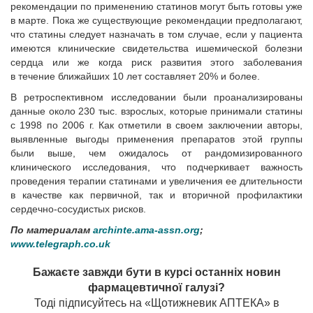
рекомендации по применению статинов могут быть готовы уже
в марте. Пока же существующие рекомендации предполагают,
что статины следует назначать в том случае, если у пациента
имеются клинические свидетельства ишемической болезни
сердца или же когда риск развития этого заболевания
в течение ближайших 10 лет составляет 20% и более.
В ретроспективном исследовании были проанализированы
данные около 230 тыс. взрослых, которые принимали статины
с 1998 по 2006 г. Как отметили в своем заключении авторы,
выявленные выгоды применения препаратов этой группы
были выше, чем ожидалось от рандомизированного
клинического исследования, что подчеркивает важность
проведения терапии статинами и увеличения ее длительности
в качестве как первичной, так и вторичной профилактики
сердечно-сосудистых рисков.
По материалам
archinte.ama-assn.org
;
www.telegraph.co.uk
Бажаєте завжди бути в курсі останніх новин
фармацевтичної галузі?
Тоді підписуйтесь на «Щотижневик АПТЕКА» в