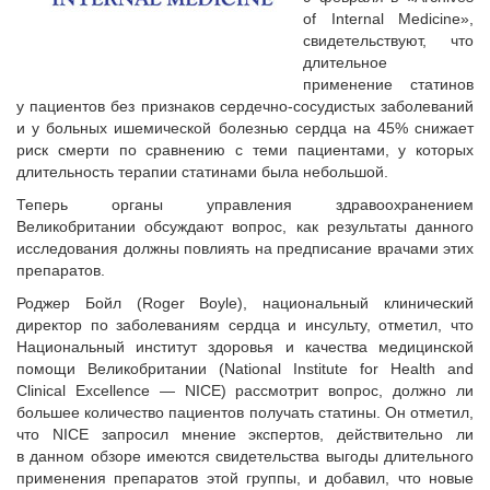
of Internal Medicine»,
свидетельствуют, что
длительное
применение статинов
у пациентов без признаков сердечно-сосудистых заболеваний
и у больных ишемической болезнью сердца на 45% снижает
риск смерти по сравнению с теми пациентами, у которых
длительность терапии статинами была небольшой.
Теперь органы управления здраво­охранением
Великобритании обсуждают вопрос, как результаты данного
исследования должны повлиять на предписание врачами этих
препаратов.
Роджер Бойл (Roger Boyle), национальный клинический
директор по заболеваниям сердца и инсульту, отметил, что
Национальный институт здоровья и качества медицинской
помощи Великобритании (National Institute for Health and
Clinical Excellence — NICE) рассмотрит вопрос, должно ли
большее количество пациентов получать статины. Он отметил,
что NICE запросил мнение экспертов, действительно ли
в данном обзоре имеются свидетельства выгоды длительного
применения препаратов этой группы, и добавил, что новые