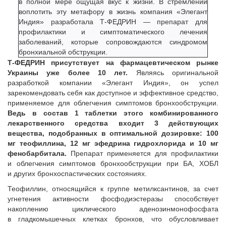
в полной мере ощущая вкус к жизни. В стремлении
воплотить эту метафору в жизнь компания «Элегант
Индия» разработала Т-ФЕДРИН — препарат для
профилактики и симптоматического лечения
заболеваний, которые сопровождаются синдромом
бронхиальной обструкции.
Т-ФЕДРИН присутствует на фармацевтическом рынке
Украины уже более 10 лет.
Являясь оригинальной
разработкой компании «Элегант Индия», он успел
зарекомендовать себя как доступное и эффективное средство,
применяемое для облегчения симптомов бронхообструкции.
Ведь в состав 1 таблетки этого комбинированного
лекарственного средства входит 3 действующих
вещества, подобранных в оптимальной дозировке: 100
мг теофиллина, 12 мг эфедрина гидрохлорида и 10 мг
фенобарбитала.
Препарат применяется для профилактики
и облегчения симптомов бронхообструкции при БА, ХОБЛ
и других бронхоспастических состояниях.
Теофиллин, относящийся к группе метилксантинов, за счет
угнетения активности фосфодиэстеразы способствует
накоплению циклического аденозинмонофосфата
в гладкомышечных клетках бронхов, что обусловливает