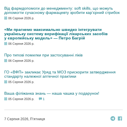
Від фармдопомоги до менеджменту: soft skills, що можуть
допомогти сучасному фармацевту зробити кар’єрний стрибок
06 Серпня 2026 р.
«Ми прагнемо максимально швидко інтегрувати
українську систему верифікації лікарських засобів
у європейську модель» — Петро Багрій
06 Серпня 2026 р.
Про типові помилки при застосуванні ліків
06 Серпня 2026 р.
ГО «ВФП» закликає Уряд та МОЗ прискорити затвердження
стандарту належної аптечної практики
05 Серпня 2026 р.
Ваша філіжанка знань — наша чашка у подарунок!
05 Серпня 2026 р.
1
7 Серпня 2026, П’ятниця