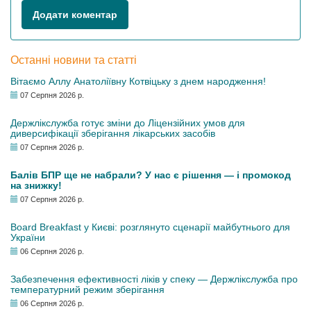
Додати коментар
Останні новини та статті
Вітаємо Аллу Анатоліївну Котвіцьку з днем народження!
07 Серпня 2026 р.
Держлікслужба готує зміни до Ліцензійних умов для
диверсифікації зберігання лікарських засобів
07 Серпня 2026 р.
Балів БПР ще не набрали? У нас є рішення — і промокод
на знижку!
07 Серпня 2026 р.
Board Breakfast у Києві: розглянуто сценарії майбутнього для
України
06 Серпня 2026 р.
Забезпечення ефективності ліків у спеку — Держлікслужба про
температурний режим зберігання
06 Серпня 2026 р.