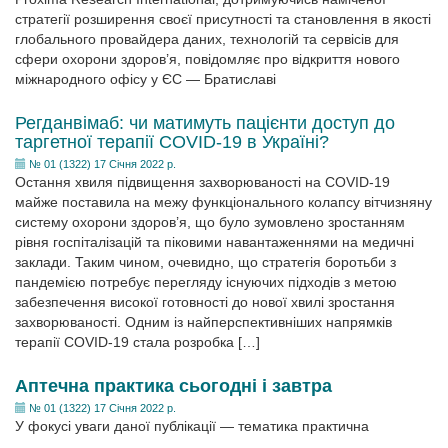
стратегії розширення своєї присутності та становлення в якості
глобального провайдера даних, технологій та сервісів для
сфери охорони здоров’я, повідомляє про відкриття нового
міжнародного офісу у ЄС — Братиславі
Регданвімаб: чи матимуть пацієнти доступ до
таргетної терапії COVID-19 в Україні?
№ 01 (1322) 17 Січня 2022 р.
Остання хвиля підвищення захворюваності на COVID-19
майже поставила на межу функціонального колапсу вітчизняну
систему охорони здоров’я, що було зумовлено зростанням
рівня госпіталізацій та піковими навантаженнями на медичні
заклади. Таким чином, очевидно, що стратегія боротьби з
пандемією потребує перегляду існуючих підходів з метою
забезпечення високої готовності до нової хвилі зростання
захворюваності. Одним із найперспективніших напрямків
терапії COVID-19 стала розробка […]
Аптечна практика сьогодні і завтра
№ 01 (1322) 17 Січня 2022 р.
У фокусі уваги даної публікації — тематика практична