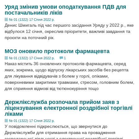
Уряд змінив умови оподаткування ПДВ для
постачальників ліків
№ 01 (1322) 17 Січня 2022 р.
Денис Шмигаль під час першого засідання Уряду у 2022 р., яке
відбулося 12 січня, окреслив пріо­ритети, важливі завдання та
проєкти на поточний рік.
МОЗ оновило протоколи фармацевта
№ 01 (1322) 17 Січня 2022 р.
1
Наказ містить 36 оновлених протоколів фармацевта, серед
яких, зокрема, щодо відпуску лікарських засобів без рецепта
для лікування відвідувачів з болем у горлі, опіками,
поверхневими закритими травмами, стресом, головним болем,
для сприяння відмові від тютюнокуріння тощо
Держлікслужба розпочала прийом заяв з
ліцензування електронної роздрібної торгівлі
ліками
№ 01 (1322) 17 Січня 2022 р.
У повідомленні підкреслюється, що звернутися до
Держлікслужби для отримання права на провадження
господарської діяльності з електронної роздрібної торгівлі