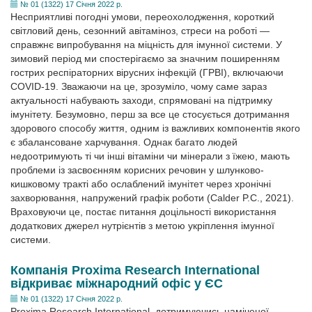
№ 01 (1322) 17 Січня 2022 р.
Несприятливі погодні умови, переохолодження, короткий
світловий день, сезонний авітаміноз, стреси на роботі —
справжнє випробування на міцність для імунної системи. У
зимовий період ми спостерігаємо за значним поширенням
гострих респіраторних вірусних інфекцій (ГРВІ), включаючи
COVID-19. Зважаючи на це, зрозуміло, чому саме зараз
актуальності набувають заходи, спрямовані на підтримку
імунітету. Безумовно, перш за все це стосується дотримання
здорового способу життя, одним із важливих компонентів якого
є збалансоване харчування. Однак багато людей
недоотримують ті чи інші вітаміни чи мінерали з їжею, мають
проблеми із засвоєнням корисних речовин у шлунково-
кишковому тракті або ослаблений імунітет через хронічні
захворювання, напружений графік роботи (Calder P.C., 2021).
Враховуючи це, постає питання доцільності використання
додаткових джерел нутрієнтів з метою укріплення імунної
системи.
Компанія Proxima Research International
відкриває міжнародний офіс у ЄС
№ 01 (1322) 17 Січня 2022 р.
Proxima Research International, дотримуючись наміченої