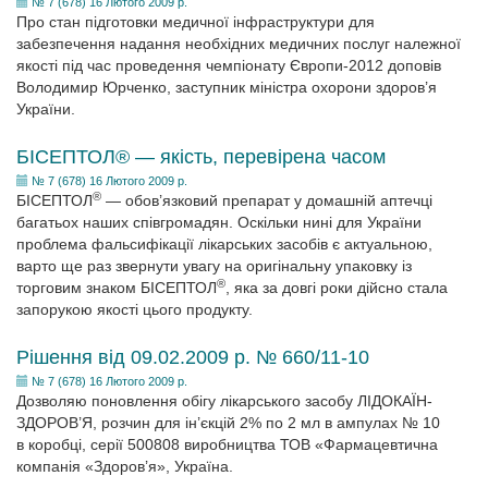
№ 7 (678) 16 Лютого 2009 р.
Про стан підготовки медичної інфраструктури для
забезпечення надання необхідних медичних послуг належної
якості під час проведення чемпіонату Європи-2012 доповів
Володимир Юрченко, заступник міністра охорони здоров’я
України.
БІСЕПТОЛ® — якість, перевірена часом
№ 7 (678) 16 Лютого 2009 р.
®
БІСЕПТОЛ
— обов’язковий препарат у домашній аптечці
багатьох наших співгромадян. Оскільки нині для України
проблема фальсифікації лікарських засобів є актуальною,
варто ще раз звернути увагу на оригінальну упаковку із
®
торговим знаком БІСЕПТОЛ
, яка за довгі роки дійсно стала
запорукою якості цього продукту.
Рішення від 09.02.2009 р. № 660/11-10
№ 7 (678) 16 Лютого 2009 р.
Дозволяю поновлення обігу лікарського засобу ЛІДОКАЇН-
ЗДОРОВ’Я, розчин для ін’єкцій 2% по 2 мл в ампулах № 10
в коробці, серії 500808 виробництва ТОВ «Фармацевтична
компанія «Здоров’я», Україна.