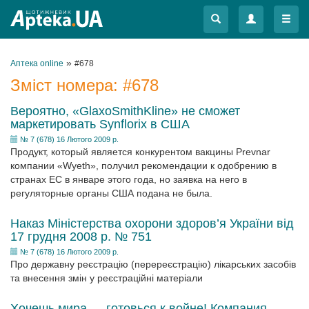
Меню
Меню
»
Аптека online
#678
Зміст номера:
#678
Вероятно, «GlaxoSmithKline» не сможет
маркетировать Synflorix в США
№ 7 (678) 16 Лютого 2009 р.
Продукт, который является конкурентом вакцины Prevnar
компании «Wyeth», получил рекомендации к одобрению в
странах ЕС в январе этого года, но заявка на него в
регуляторные органы США подана не была.
Наказ Міністерства охорони здоров’я України від
17 грудня 2008 р. № 751
№ 7 (678) 16 Лютого 2009 р.
Про державну реєстрацію (перереєстрацію) лікарських засобів
та внесення змін у реєстраційні матеріали
Хочешь мира — готовься к войне! Компания