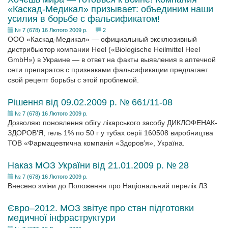
«Каскад-Медикал» призывает: объединим наши
усилия в борьбе с фальсификатом!
№ 7 (678) 16 Лютого 2009 р.
2
ООО «Каскад-Медикал» — официальный эксклюзивный
дистрибьютор компании Нееl («Biologische Heilmittel Heel
GmbH») в Украине — в ответ на факты выявления в аптечной
сети препаратов с признаками фальсификации предлагает
свой рецепт борьбы с этой проблемой.
Рішення від 09.02.2009 р. № 661/11-08
№ 7 (678) 16 Лютого 2009 р.
Дозволяю поновлення обігу лікарського засобу ДИКЛОФЕНАК-
ЗДОРОВ’Я, гель 1% по 50 г у тубах серії 160508 виробництва
ТОВ «Фармацевтична компанія «Здоров’я», Україна.
Наказ МОЗ України від 21.01.2009 р. № 28
№ 7 (678) 16 Лютого 2009 р.
Внесено зміни до Положення про Національний перелік ЛЗ
Євро–2012. МОЗ звітує про стан підготовки
медичної інфраструктури