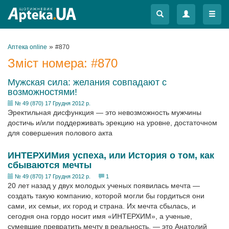
Меню
Меню
»
Аптека online
#870
Зміст номера:
#870
Мужская сила: желания совпадают с
возможностями!
№ 49 (870) 17 Грудня 2012 р.
Эректильная дисфункция — это невозможность мужчины
достичь и/или поддерживать эрекцию на уровне, достаточном
для совершения полового акта
ИНТЕРХИМия успеха, или История о том, как
сбываются мечты
№ 49 (870) 17 Грудня 2012 р.
1
20 лет назад у двух молодых ученых появилась мечта —
создать такую компанию, которой могли бы гордиться они
сами, их семьи, их город и страна. Их мечта сбылась, и
сегодня она гордо носит имя «ИНТЕРХИМ», а ученые,
сумевшие превратить мечту в реальность, — это Анатолий