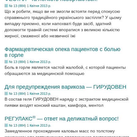
№ 13 (884) 1 Квітня 2013 р.
Що ж робити, якщо ви не змогли встояти перед спокусою
справжнього традиційного українського застілля? У цьому
випадку приємно, коли напохваті буде засіб, здатний
допомогти травній системі впоратися з великою кількістю
жирної, смаженої або незвичної їжі
Фармацевтическая опека пациентов с болью
в горле
№ 13 (884) 1 Квітня 2013 р.
Боль в горле является частой жалобой, с которой пациенты
обращаются за медицинской помощью
Для предупреждения варикоза — ГИРУДОВЕН
№ 13 (884) 1 Квітня 2013 р.
В состав геля ГИРУДОВЕН наряду с экстрактом медицинской
пиявки входят конский каштан, камфора, ментол
®
РЕГУЛАКС
— ответ на деликатный вопрос!
№ 13 (884) 1 Квітня 2013 р.
Замедленное прохождение каловых масс по толстому