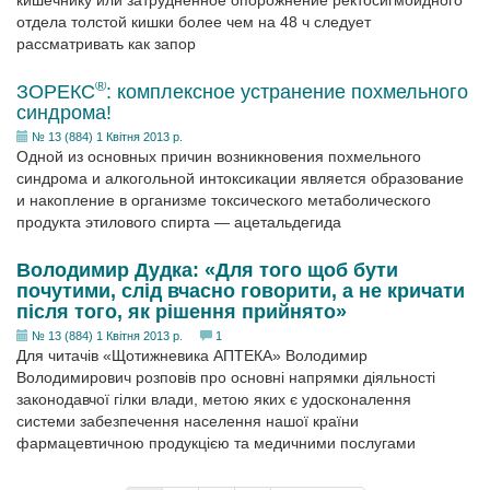
кишечнику или затрудненное опорожнение ректосигмоидного
отдела толстой кишки более чем на 48 ч следует
рассматривать как запор
®
ЗОРЕКС
: комплексное устранение похмельного
синдрома!
№ 13 (884) 1 Квітня 2013 р.
Одной из основных причин возникновения похмельного
синдрома и алкогольной интоксикации является образование
и накопление в организме токсического метаболического
продукта этилового спирта — ацетальдегида
Володимир Дудка: «Для того щоб бути
почутими, слід вчасно говорити, а не кричати
після того, як рішення прийнято»
№ 13 (884) 1 Квітня 2013 р.
1
Для читачів «Щотижневика АПТЕКА» Володимир
Володимирович розповів про основні напрямки діяльності
законодавчої гілки влади, метою яких є удосконалення
системи забезпечення населення нашої країни
фармацевтичною продукцією та медичними послугами