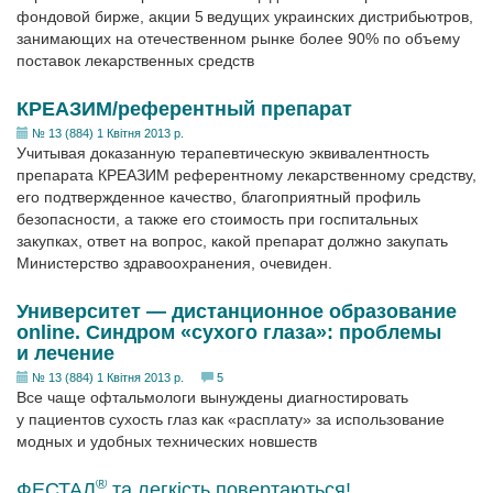
фондовой бирже, акции 5 ведущих украинских дистрибьютров,
занимающих на отечественном рынке более 90% по объему
поставок лекарственных средств
КРЕАЗИМ/референтный препарат
№ 13 (884) 1 Квітня 2013 р.
Учитывая доказанную терапевтическую эквивалентность
препарата КРЕАЗИМ референтному лекарственному средству,
его подтвержденное качество, благоприятный профиль
безопасности, а также его стоимость при госпитальных
закупках, ответ на вопрос, какой препарат должно закупать
Министерство здравоохранения, очевиден.
Университет — дистанционное образование
online. Синдром «сухого глаза»: проблемы
и лечение
№ 13 (884) 1 Квітня 2013 р.
5
Все чаще офтальмологи вынуждены диагностировать
у пациентов сухость глаз как «расплату» за использование
модных и удобных технических новшеств
®
ФЕСТАЛ
та легкість повертаються!