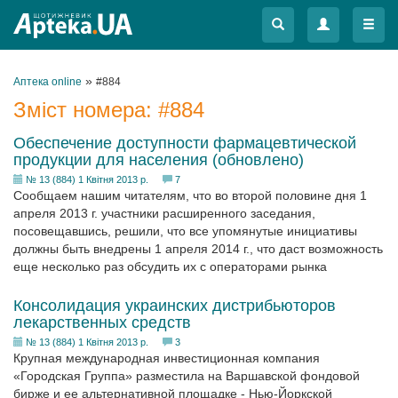
Меню
Меню
»
Аптека online
#884
Зміст номера:
#884
Обеспечение доступности фармацевтической
продукции для населения (обновлено)
№ 13 (884) 1 Квітня 2013 р.
7
Сообщаем нашим читателям, что во второй половине дня 1
апреля 2013 г. участники расширенного заседания,
посовещавшись, решили, что все упомянутые инициативы
должны быть внедрены 1 апреля 2014 г., что даст возможность
еще несколько раз обсудить их с операторами рынка
Консолидация украинских дистрибьюторов
лекарственных средств
№ 13 (884) 1 Квітня 2013 р.
3
Крупная международная инвестиционная компания
«Городская Группа» разместила на Варшавской фондовой
бирже и ее альтернативной площадке - Нью-Йоркской