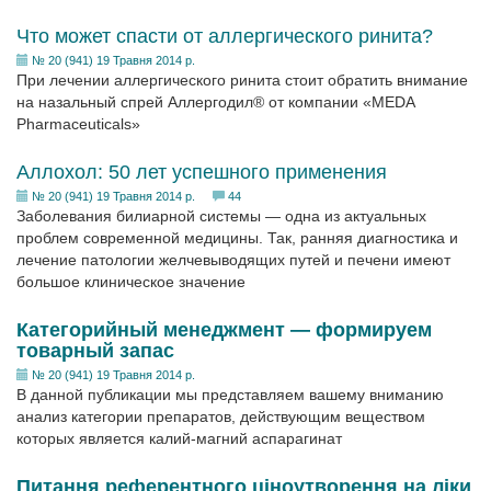
Что может спасти от аллергического ринита?
№ 20 (941) 19 Травня 2014 р.
При лечении аллергического ринита стоит обратить внимание
на назальный спрей Аллергодил® от компании «MEDA
Pharmaceuticals»
Аллохол: 50 лет успешного применения
№ 20 (941) 19 Травня 2014 р.
44
Заболевания билиарной системы — одна из актуальных
проблем современной медицины. Так, ранняя диагностика и
лечение патологии желчевыводящих путей и печени имеют
большое клиническое значение
Категорийный менеджмент — формируем
товарный запас
№ 20 (941) 19 Травня 2014 р.
В данной публикации мы представляем вашему вниманию
анализ категории препаратов, действующим веществом
которых является калий-магний аспарагинат
Питання референтного ціноутворення на ліки