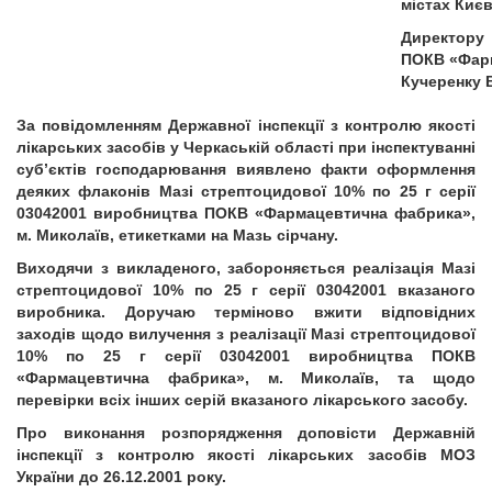
містах Києв
Директору
ПОКВ «Фар
Кучеренку В
За повідомленням Державної інспекції з контролю якості
лікарських засобів у Черкаській області при інспектуванні
суб’єктів господарювання виявлено факти оформлення
деяких флаконів
Мазі стрептоцидової 10% по 25 г серії
03042001
виробництва ПОКВ «Фармацевтична фабрика»,
м. Миколаїв
,
етикетками на Мазь сірчану.
Виходячи з викладеного,
забороняється реалізація
Мазі
стрептоцидової 10% по 25 г серії 03042001
вказаного
виробника. Доручаю терміново вжити відповідних
заходів щодо вилучення з реалізації Мазі стрептоцидової
10% по 25 г серії 03042001 виробництва ПОКВ
«Фармацевтична фабрика», м. Миколаїв, та щодо
перевірки всіх інших серій вказаного лікарського засобу.
Про виконання розпорядження доповісти Державній
інспекції з контролю якості лікарських засобів МОЗ
України
до 26.12.2001 року.