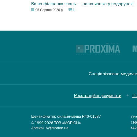
Ваша філіжанка знань — наша чашка у подарунок!
05 Серпня 2026 р.
1
Спеціалізоване медичне
Реєстраційні документи
По
Ідентифікатор онлайн-медіа R40-01587
Опл
сер
© 1999-2026
ТОВ «МОРІОН»
кар
AptekaUA@morion.ua