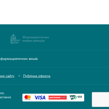
а фармацевтичних вишів.
ння сайту
Публічна оферта
one,
латіжних