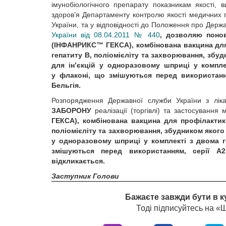
імунобіологічного препарату показникам якості,
здоров’я Департаменту контролю якості медичних п
України, та у відповідності до Положення про Держа
України від 08.04.2011 № 440
, дозволяю понов
(ІНФАНРИКС™ ГЕКСА), комбінована вакцина для
гепатиту В, поліомієліту та захворювання, збуд
для ін’єкцій у одноразовому шприці у компле
у флаконі, що змішуються перед використанням
Бельгія.
Розпорядження Державної служби України з ліка
ЗАБОРОНУ
реалізації (торгівлі) та застосування
ГЕКСА), комбінована вакцина для профілактик
поліомієліту та захворювання, збудником якого є
у одноразовому шприці у комплекті з двома го
змішуються перед використанням, серії А21С
відкликається.
Заступник Голови
Бажаєте завжди бути в к
Тоді підписуйтесь на 