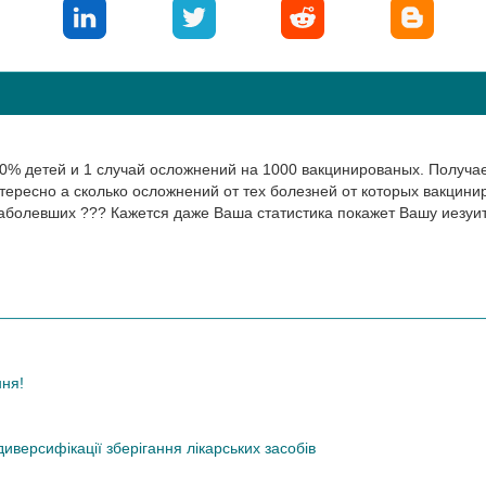
60% детей и 1 случай осложнений на 1000 вакцинированых. Получа
нтересно а сколько осложнений от тех болезней от которых вакцини
о заболевших ??? Кажется даже Ваша статистика покажет Вашу иезуи
ння!
иверсифікації зберігання лікарських засобів