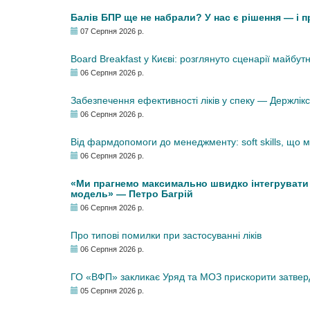
Балів БПР ще не набрали? У нас є рішення — і 
07 Серпня 2026 р.
Board Breakfast у Києві: розглянуто сценарії майбут
06 Серпня 2026 р.
Забезпечення ефективності ліків у спеку — Держлі
06 Серпня 2026 р.
Від фармдопомоги до менеджменту: soft skills, що
06 Серпня 2026 р.
«Ми прагнемо максимально швидко інтегрувати у
модель» — Петро Багрій
06 Серпня 2026 р.
Про типові помилки при застосуванні ліків
06 Серпня 2026 р.
ГО «ВФП» закликає Уряд та МОЗ прискорити затвер
05 Серпня 2026 р.