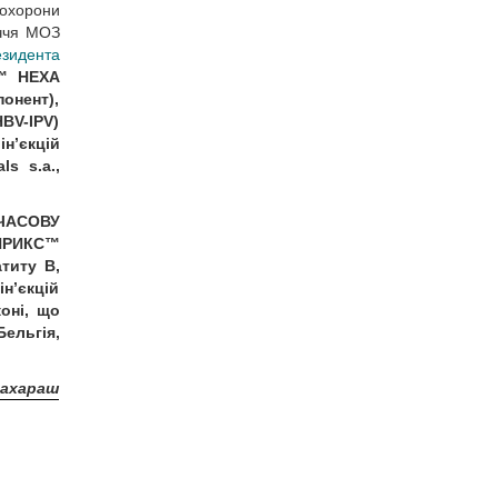
 охорони
уччя МОЗ
зидента
™ НЕХА
онент),
HBV-IPV)
н’єкцій
s s.a.,
ЧАСОВУ
НРИКС™
титу В,
ін’єкцій
оні, що
ельгія,
Захараш