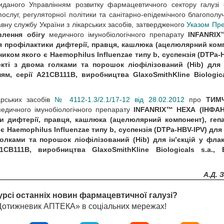
 виданого Управлінням розвитку фармацевтичного сектору галузі
ослуг, регуляторної політики та санітарно-епідемічного благопол
вну службу України з лікарських засобів, затвердженого
Указом Пре
лення обігу
медичного імунобіологічного препарату
INFANRIX
 профілактики дифтерії, правця, кашлюка (ацелюлярний комп
ником якого є Haemophilus Influenzae типу b, суспензія (DTPa-
кті з двома голками та порошок ліофілізований (Ніb) для і
, серії А21СВ111В, виробництва GlaxoSmithKline Biological
рських засобів
№ 4112-1.3/2.1/17-12 від 28.02.2012
про
ТИМ
 медичного імунобіологічного препарату
INFANRIX™ НЕХА (ІНФА
и дифтерії, правця, кашлюка (ацелюлярний компонент), гепа
 Haemophilus Influenzae типу b, суспензія (DTPa-HBV-IPV) для 
лками та порошок ліофілізований (Ніb) для ін’єкцій у флак
В111В, виробництва GlaxoSmithKline Biologicals s.a., Б
А.Д. 
урсі останніх новин фармацевтичної галузі?
«Щотижневик АПТЕКА» в соціальних мережах!