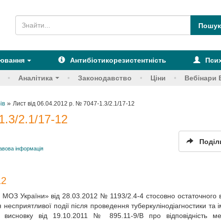
рювання
Антибіотикорезистентність
Псих
Аналітика
Законодавство
Ціни
Вебінари 
»
ів
Лист від 06.04.2012 р. № 7047-1.3/2.1/17-12
1.3/2.1/17-12
Поділ
авова інформація
12
 МОЗ України» від 28.03.2012 № 1193/2.4-4 стосовно остаточного 
несприятливої події після проведення туберкулінодіагностики та ім
 висновку від 19.10.2011 № 895.11-9/В про відповідність ме