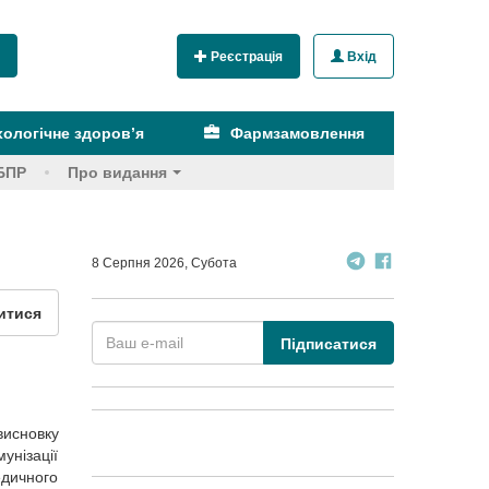
Реєстрація
Вхід
ологічне здоров’я
Фармзамовлення
БПР
Про видання
8 Серпня 2026, Субота
итися
Підписатися
висновку
унізації
дичного