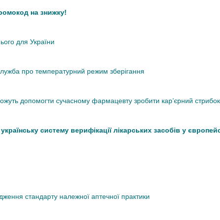
промокод на знижку!
нього для України
кслужба про температурний режим зберігання
 можуть допомогти сучасному фармацевту зробити кар’єрний стрибок
країнську систему верифікації лікарських засобів у європей
дження стандарту належної аптечної практики