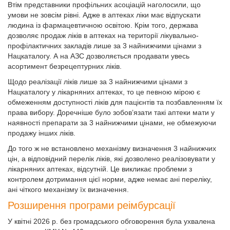
Втім представники профільних асоціацій наголосили, що
умови не зовсім рівні. Адже в аптеках ліки має відпускати
людина із фармацевтичною освітою. Крім того, держава
дозволяє продаж ліків в аптеках на території лікувально-
профілактичних закладів лише за 3 найнижчими цінами з
Нацкаталогу. А на АЗС дозволяється продавати увесь
асортимент безрецептурних ліків.
Щодо реалізації ліків лише за 3 найнижчими цінами з
Нацкаталогу у лікарняних аптеках, то це певною мірою є
обмеженням доступності ліків для пацієнтів та позбавленням їх
права вибору. Доречніше було зобов’язати такі аптеки мати у
наявності препарати за 3 найнижчими цінами, не обмежуючи
продажу інших ліків.
До того ж не встановлено механізму визначення 3 найнижчих
цін, а відповідний перелік ліків, які дозволено реалізовувати у
лікарняних аптеках, відсутній. Це викликає проблеми з
контролем дотримання цієї норми, адже немає ані переліку,
ані чіткого механізму їх визначення.
Розширення програми реімбурсації
У квітні 2026 р. без громадського обговорення була ухвалена