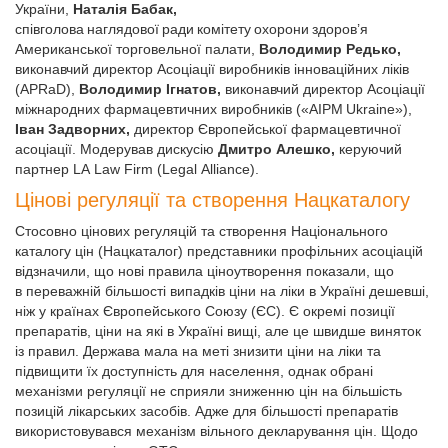
України,
Наталія Бабак,
співголова наглядової ради комітету охорони здоров’я
Американської торговельної палати,
Володимир Редько,
виконавчий директор Асоціації виробників інноваційних ліків
(APRaD),
Володимир
Ігнатов,
виконавчий директор Асоціації
міжнародних фармацевтичних виробників («AIPM Ukraine»),
Іван Задворних,
директор Європейської фармацевтичної
асоціації. Модерував дискусію
Дмитро
Алешко,
керуючий
партнер LA Law Firm (Legal Alliance).
Цінові регуляції та створення Нацкаталогу
Стосовно цінових регуляцій та створення Національного
каталогу цін (Нацкаталог) представники профільних асоціацій
відзначили, що нові правила ціноутворення показали, що
в переважній більшості випадків ціни на ліки в Україні дешевші,
ніж у країнах Європейського Союзу (ЄС). Є окремі позиції
препаратів, ціни на які в Україні вищі, але це швидше виняток
із правил. Держава мала на меті знизити ціни на ліки та
підвищити їх доступність для населення, однак обрані
механізми регуляції не сприяли зниженню цін на більшість
позицій лікарських засобів. Адже для більшості препаратів
використовувався механізм вільного декларування цін. Щодо