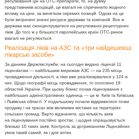
регулювання цін на ОТС-препарати, то, на думку
представників асоціацій, це взагалі не спричинило жодного
впливу на ціни, за винятком окремих позицій. Однак на це
були витрачені значні ресурси держави та компаній. Все ж
держава має сконцентруватися на регулюванні рецептурних
ліків. До того ж у більшості європейських країн ОТС-ринок
взагалі не регулюється.
Реалізація ліків на АЗС та «три найдешевші
лікарські засоби»
За даними Держлікслужби, на сьогодні видано ліцензії 11
ліцензіатам — найбільшим мережам АЗС — на 235 місць
провадження діяльності, а ліки вже реалізовувалися у 124 із
них. Щодо географії місць провадження, то охоплено 19
областей України. При цьому бізнес почав ліцензування з
найбільших адміністративних одиниць — це м. Київ та Київська
і Львівська області. У подальшому почали відкриватися точки
продажу і на трасах між великими містами на територіях
сільських громад. Варто відзначити, що кількість заяв
на ліцензування постійно зростає, і щодня опрацьовується
близько 10 таких заяв. Контроль за дотриманням Ліцензійних
умов такий самий, як і для аптек.