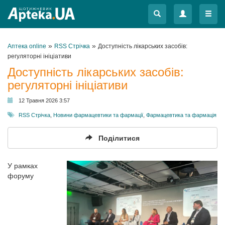
Меню
Меню
»
»
Аптека online
RSS Стрічка
Доступність лікарських засобів:
регуляторні ініціативи
Доступність лікарських засобів:
регуляторні ініціативи
12 Травня 2026 3:57
RSS Стрічка
,
Новини фармацевтики та фармації
,
Фармацевтика та фармація
Поділитися
У рамках
форуму