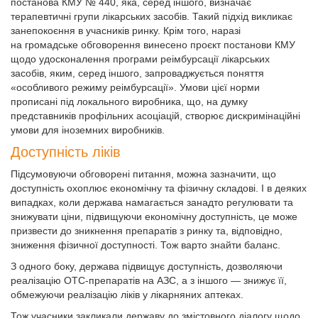
постанова КМУ № 440, яка, серед іншого, визначає
терапевтичні групи лікарських засобів. Такий підхід викликає
занепокоєння в учасників ринку. Крім того, наразі
на громадське обговорення винесено проєкт постанови КМУ
щодо удосконалення програми реімбурсації лікарських
засобів, яким, серед іншого, запроваджується поняття
«особливого режиму реімбурсації». Умови цієї норми
прописані під локального виробника, що, на думку
представників профільних асоціацій, створює дискримінаційні
умови для іноземних виробників.
Доступність ліків
Підсумовуючи обговорені питання, можна зазначити, що
доступність охоплює економічну та фізичну складові. І в деяких
випадках, коли держава намагається занадто регулювати та
знижувати ціни, підвищуючи економічну доступність, це може
призвести до зникнення препаратів з ринку та, відповідно,
зниження фізичної доступності. Тож варто знайти баланс.
З одного боку, держава підвищує доступність, дозволяючи
реалізацію ОТС-препаратів на АЗС, а з іншого — знижує її,
обмежуючи реалізацію ліків у лікарняних аптеках.
Тож учасники закликали державу до змістовного діалогу щодо