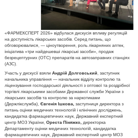
«ФАРМЕКСПЕРТ 2026» відбулася дискусія впливу регуляцій
на доступність лікарських засобів. Серед питань, що
обговорювалися, — ціноутворення, роль лікарняних аптек,
ініціатива «три найдешевші лікарські засоби», продаж
безрецептурних (ОТС) препаратів на автозаправних станціях
(АЗС).
Участь у дискусії взяли
Андрій Долговський
, заступник
начальника управління — начальник відділу контролю та
ліцензування господарської діяльності з оптової та роздрібної
торгівлі лікарськими засобами Державної служби України з
лікарських засобів та контролю за наркотиками
(Держлікслужба),
Євгенія Ішкова,
заступниця директора з
питань оцінки медичних технологій і клінічних досліджень,
кандидатка фармацевтичних наук, Державний експертний
центр МОЗ України,
Ореста Піняжко,
директорка
Департаменту оцінки медичних технологій, кандидатка
фармацевтичних наук, Державний експертний центр МОЗ