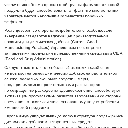
увеличению объема продаж этой группы фармацевтической
продукции будет способствовать тот факт, что многие из них
характеризуются небольшим количеством побочных
эффектов.
Росту доверия со стороны потребителей способствовало
внедрение стандартов надлежащей производственной
практики для диетических добавок (Current Good
Manufacturing Practices) Управлением по контролю
за пищевыми продуктами и лекарственными средствами США
(Food and Drug Administration).
Следует отметить, что глобальный экономический спад
не повлиял на рынок диетических добавок на растительной
основе, поскольку экономия средств и меры,
предпринимаемые правительствами разных стран
по сокращению расходов на здравоохранение, способствуют
активизации профилактики развития заболеваний со стороны
населения, а также лечению, основанному на употреблении
именно этой продукции.
Европа аккумулирует львиную долю в структуре продаж рынка
диетических добавок и лекарственных средств
на растительной основе. При этом наиболее быстрорастущим