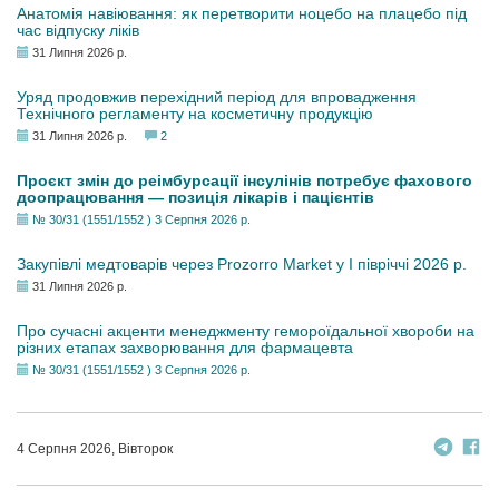
Анатомія навіювання: як перетворити ноцебо на плацебо під
час відпуску ліків
31 Липня 2026 р.
Уряд продовжив перехідний період для впровадження
Технічного регламенту на косметичну продукцію
31 Липня 2026 р.
2
Проєкт змін до реімбурсації інсулінів потребує фахового
доопрацювання — позиція лікарів і пацієнтів
№ 30/31 (1551/1552 ) 3 Серпня 2026 р.
Закупівлі медтоварів через Prozorro Market у I півріччі 2026 р.
31 Липня 2026 р.
Про сучасні акценти менеджменту гемороїдальної хвороби на
різних етапах захворювання для фармацевта
№ 30/31 (1551/1552 ) 3 Серпня 2026 р.
4 Серпня 2026, Вівторок