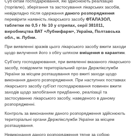
Суб’єктам господарювання, які здійснюють реалізацію
(торгівлю), зберігання та застосування лікарських засобів,
невідкладно після одержання
даного розпорядження
перевірити наявність лікарського засобу
ФТАЛАЗОЛ,
таблетки по 0,5 г № 10 у стрипах, серії 381011,
виробництва ВАТ «Лубнифарм», Україна, Полтавська
обл., м. Лубни.
При виявленні зразків цього лікарського засобу вжити заходи
щодо вилучення його з обігу шляхом
вміщення в карантин
.
Суб’єкту господарювання, при виявленні вказаного лікарського
засобу, повідомити територіальний орган Держлікслужби
України за місцем розташування про вжиті заходи щодо
виконання даного розпорядження. При наступних поставках
лікарського засобу суб’єкт господарювання повинен вжити
заходів щодо запобігання придбанню, реалізації та
застосуванню лікарського засобу, наведеного в даному
розпорядженні.
Контроль за виконанням даного розпорядження здійснюють
територіальні органи Держлікслужби України за місцем
розташування.
Невиконання даного розпорядження тягне за собою