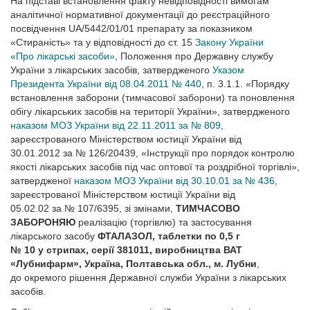
На підставі встановлення факту невідповідності вимогам
аналітичної нормативної документації до реєстраційного
посвідчення UA/5442/01/01 препарату за показником
«Стираність» та у відповідності до ст. 15
Закону України
«Про лікарські засоби»
, Положення про Державну службу
України з лікарських засобів, затвердженого
Указом
Президента України від 08.04.2011 № 440
, п. 3.1.1. «Порядку
встановлення заборони (тимчасової заборони) та поновлення
обігу лікарських засобів на території України», затвердженого
наказом МОЗ України від 22.11.2011 за № 809
,
зареєстрованого Міністерством юстиції України від
30.01.2012 за № 126/20439, «Інструкції про порядок контролю
якості лікарських засобів під час оптової та роздрібної торгівлі»,
затвердженої
наказом МОЗ України від 30.10.01 за № 436
,
зареєстрованої Міністерством юстиції України від
05.02.02 за № 107/6395, зі змінами,
ТИМЧАСОВО
ЗАБОРОНЯЮ
реалізацію (торгівлю) та застосування
лікарського засобу
ФТАЛАЗОЛ, таблетки по 0,5 г
№ 10 у стрипах, серії 381011, виробництва ВАТ
«Лубнифарм», Україна, Полтавська обл., м. Лубни
,
до окремого рішення Державної служби України з лікарських
засобів
.