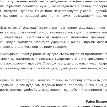
обок та досягнень, найбільш затребуваним та ефективним залиша
шим фірмовим рецептом: суміш, що складається з певних пропорці
ті, співчуття і турботи. Саме його ви застосовуєте у своїй щоденній
ю зцілення та передові досягнення науки, розсудливий прагма
ність сучасної фармації підкріплена прагненням фармацевтичної
ну галузь, розвинений ринок, згуртовану команду практичних пра
ів, управлінців. Узагальнююч­и надбання вітчизняної фармаці
лузь модернізувалася, наситила український ринок широким асор
 впевнено стала його повноцінним гравцем.
амовідданої праці українському суспільству вдається протистояти 
ьноти до партнерських стосунків з державою сприяє вирішенню 
истемою охорони здоров’я. У першу чергу, це стосується участі фар
ащення медичної допомоги людям, підвищення рівня якості, ефек
одяки за благородну і нелегку працю, за постійну готовність до
ородою за це все буде вам людська повага, професійне визнання, 
оров’я, спокою, добробуту, задоволення від роботи і невпинного п
Раїса Богат
віце-прем’єр-міністр — міністр охорони здоров’я