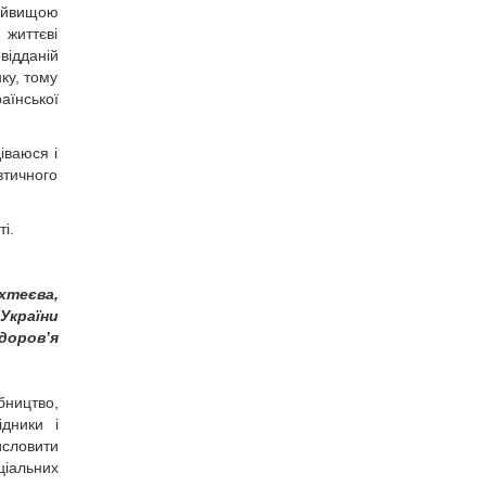
найвищою
 життєві
відданій
ку, тому
їнської
іваюся і
втичного
і.
хтеєва,
України
доров’я
ництво,
дники і
исловити
ціальних