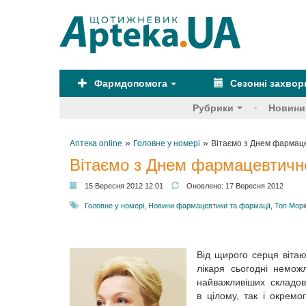
Фармдопомога
Сезонні захво
Рубрики
Новини
»
»
Аптека online
Головне у номері
Вітаємо з Днем фармаце
Вітаємо з Днем фармацевтично
15 Вересня 2012 12:01
Оновлено:
17 Вересня 2012
Головне у номері
,
Новини фармацевтики та фармації
,
Топ Морі
Від щирого серця віта
лікаря сьогодні немож
найважливіших складов
в цілому, так і окремо