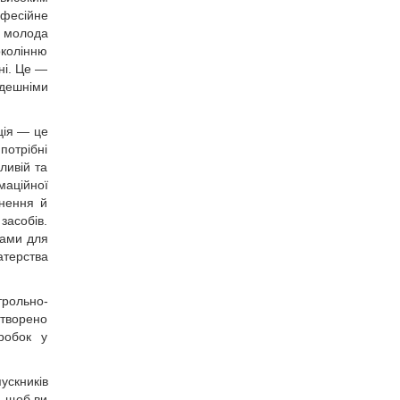
офесійне
м молода
околінню
ні. Це —
дешніми
ція — це
потрібні
ливій та
маційної
гнення й
засобів.
ками для
атерства
трольно-
створено
зробок у
ускників
, щоб ви