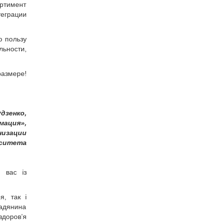
ортимент
теграции
ю пользу
льности,
размере!
дзенко,
мация»,
низации
рситета
 вас із
я, так і
мадянина
здоров’я