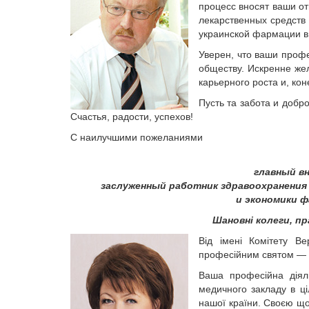
процесс вносят ваши от
лекарственных средств 
украинской фармации в
Уверен, что ваши проф
обществу. Искренне же
карьерного роста и, ко
Пусть та забота и добр
Счастья, радости, успехов!
С наилучшими пожеланиями
главный в
заслуженный работник здравоохранения
и экономики 
Шановні колеги, пр
Від імені Комітету В
професійним святом — 
Ваша професійна діяль
медичного закладу в ці
нашої країни. Своєю що