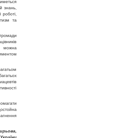
тиметься
й знань,
 роботі,
тизм та
 громади
цівників
ї, можна
тиментом
багатьом
багатьох
мацевтів
тивності
помагати
достойна
рагнення
ирьова,
 України