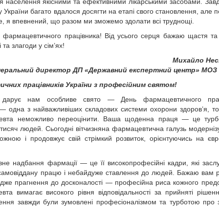
я населення якісними та ефективними лікарськими засобами. Зав
України багато вдалося досягти на етапі свого становлення, але 
е, я впевнений, що разом ми зможемо здолати всі труднощі.
 фармацевтичного працівника! Від усього серця бажаю щастя та
і та злагоди у сім’ях!
Михайло Нес
неральний директор ДП «Державний експертний центр» МОЗ 
чних працівників України з професійним святом!
 дарує нам особливе свято — День фармацевтичного прац
— одна з найважливіших складових системи охорони здоров’я, т
евта неможливо переоцінити. Ваша щоденна праця — це турб
 і тисяч людей. Сьогодні вітчизняна фармацевтична галузь модерніз
ожною і продовжує свій стрімкий розвиток, орієнтуючись на євр
не надбання фармації — це її високопрофесійні кадри, які засл
 самовіддану працю і небайдуже ставлення до людей. Бажаю вам 
адже прагнення до досконалості — професійна риса кожного пред
вта вимагає високого рівня відповідальності за прийняті рішен
ення завжди були зумовлені професіоналізмом та турботою про 