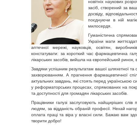
новітніх наукових розр
засіб, створений за ва
досвіду, відповідальнос
поєднуючи в ній магі
милосердя.
Гуманістична спрямова
України мати життєздат
аптечної мережі, науковців, освітян, виробник
констатувати: за короткий час фармацевтична га
лікарських засобів, вийшла на європейський ринок,
Завдяки успішним результатам вашої шляхетної та с
захворюванням. А прагнення фармацевтичної спіл
актуальних завдань, які стоять перед українською с
у реформаторських процесах, спрямованих на покр
та доступності для громадян лікарських засобів.
Працівники галузі заслуговують найщиріших слів п
людям, за відданість обраній професії. Нехай наг
оплата праці та віра у власні сили. Бажаю вам зд
творити добро!