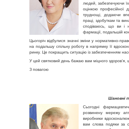
людей, забезпечуючи їх
оцінкою професійної д
труднощі, додаючи впе
праці, здобуткам та ви
сподіваюсь, що ви і 
фармації, подальшій конс
Цьогоріч відбулися значні зміни у нормативно-прав
на подальшу спільну роботу в напрямку її вдоско
ринку. Це покращить ситуацію із забезпеченням нас
У цей святковий день бажаю вам міцного здоров’я, щ
З повагою
Шановні п
Сьогодні фармацевтич
розвинену мережу апт
виробники вдосконалюю
вам слова подяки за с