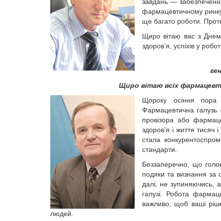
завдань — забезпеченн
фармацевтичному ринку 
ще багато роботи. Прот
Щиро вітаю вас з Днем
здоров’я, успіхів у робот
ге
Щиро вітаю всіх фармацевти
Щороку осіння пора
Фармацевтична галузь 
провізора або фармац
здоров’я і життя тисяч
стала конкурентоспром
стандарти.
Беззаперечно, що голов
подяки та визнання за
далі, не зупиняючись, 
галузі. Робота фармаце
важливо, щоб ваші ріш
людей.