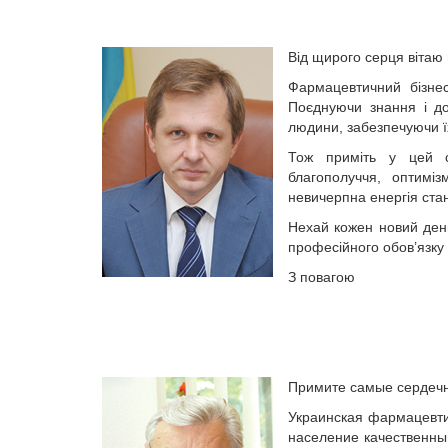
Від щирого серця вітаю
Фармацевтичний бізнес 
Поєднуючи знан­ня і до
людини, забезпечуючи ї
Тож приміть у цей св
благополуччя, оптимі
невичерпна енергія ста
Нехай кожен новий день
професійного обов’язку
З повагою
Примите самые сердеч
Украинская фармацевти
население качественны