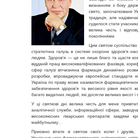
визнанням з боку держ
свято, започатковане У
традиція, але надзвич
судилося стати учасник
велика честь і відпо
поколіннями.
Цим святом суспільство
стратегічна галузь в системі охорони здоров’я на
людям. Здоров’я — це не лише благо та щастя кож
відданій праці висококваліфікованих фахівців, кориф
сфер галузі вітчизняна фармація динамічно розви
розробки, впроваджуючи європейські стандарти як
Україна по праву може називатися фармацевтичною
забезпечення здоров’я та високого рівня якості
багато видатних людей, які досягли великих висот 
У ці святкові дні велика честь для мене привітат
аналітичної служби, інформаційної сфери, заводчан,
високоякісних лікарських препаратів завдяки к
майбутньому…
Приємно вітати зі святом своїх колег і друзів,
Національного фармацевтичного університету, успі