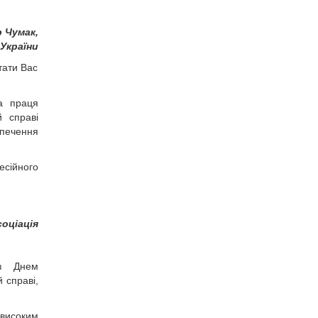
 Чумак,
України
ітати Вас
а праця
й справі
зпечення
есійного
оціація
 з Днем
 справі,
високим