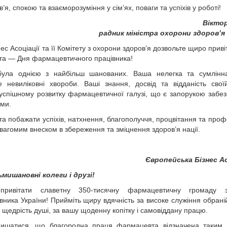
я, спокою та взаєморозуміння у сім’ях, поваги та успіхів у роботі!
Віктор
радник міністра охорони здоров’я 
нес Асоціації та її Комітету з охорони здоров’я дозвольте щиро прив
ята — Дня фармацевтичного працівника!
ула однією з найбільш шанованих. Ваша нелегка та сумлінн
 невиліковні хвороби. Ваші знання, досвід та відданість свої
спішному розвитку фармацевтичної галузі, що є запорукою забе
ами.
та побажати успіхів, натхнення, благополуччя, процвітання та проф
 вагомим внеском в збереження та зміцнення здоров’я нації.
Європейська Бізнес Ас
мишановні колеги і друзі!
 привітати славетну 350-тисячну фармацевтичну громаду
ника України! Прийміть щиру вдячність за високе служіння обраній
і щедрість душі, за вашу щоденну копітку і самовіддану працю.
ишатися, що благородна праця фармацевта відзначена таким 