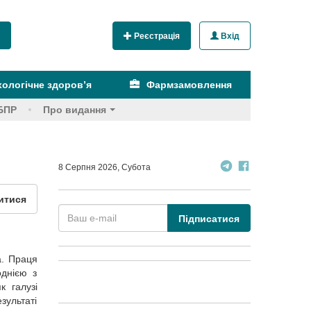
Реєстрація
Вхід
ологічне здоров’я
Фармзамовлення
БПР
Про видання
8 Серпня 2026, Субота
итися
Підписатися
а. Праця
однією з
к галузі
зультаті