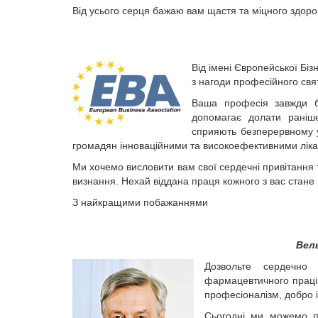
Від усього серця бажаю вам щастя та міцного здоров’
Від імені Європейської Біз
з нагоди професійного св
Ваша професія завжди б
допомагає долати раніше
сприяють безперервному у
громадян інноваційними та високоефективними лік
Ми хочемо висловити вам свої сердечні привітання 
визнання. Нехай віддана праця кожного з вас стане
З найкращими побажаннями
Вель
Дозвольте сердечно
фармацевтичного праців
професіо­налізм, добро 
Сьогодні ми можемо п