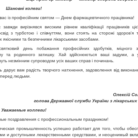
Шановні колеги!
 вас із професійним святом — Днем фармацевтичного працівника!
завжди вирізнявся високим рівнем кваліфікації працівників цієї
свід з турботою і співчуттям, вони стоять на сторожі здоров’я 
х якісними та безпечними лікарськими засобами.
ятковий день побажання професійних здобутків, міцного зд
зму та родинного затишку. Хай здійснюються ваші задуми, а у
нуть незмінним супроводом усіх ваших справ і починань.
 дарує вам радість творчого натхнення, задоволення від виконан
 перед людьми.
Олексій Со
голова Державної служби України з лікарських
Уважаемые коллеги!
ные поздравления с профессиональным праздником!
ческая промышленность успешно работает для того, чтобы обес
ми и доступными лекарственными средствами, и неоценимый вкла