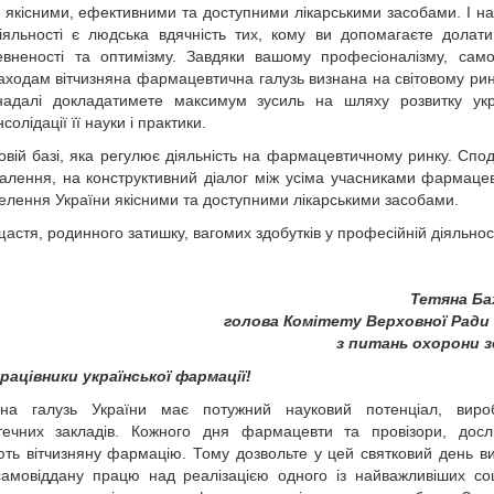
 якісними, ефективними та доступними лікарськими засобами. І 
іяльності є людська вдячність тих, кому ви допомагаєте долати
вненості та оптимізму. Завдяки вашому професіоналізму, само
находам вітчизняна фармацевтична галузь визнана на світовому рин
надалі докладатимете максимум зусиль на шляху розвитку укра
олідації її науки і практики.
овій базі, яка регулює діяльність на фармацевтичному ринку. Спод
налення, на конструктивний діалог між усіма учасниками фармаце
елення України якісними та доступними лікарськими засобами.
астя, родинного затишку, вагомих здобутків у професійній діяльност
Тетяна Ба
голова Комітету Верховної Ради 
з питань охорони з
рацівники української фармації!
на галузь України має потужний науковий потенціал, вироб
ечних закладів. Кожного дня фармацевти та провізори, дослі
ть вітчизняну фармацію. Тому дозвольте у цей святковий день в
амовіддану працю над реалізацією одного із найважливіших со