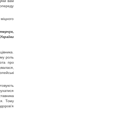
дяки вам
попереду
 міцного
терчук,
України
івника.
ому роль
ота про
увалася,
опейські
уговують
рухатися
ставника
ня. Тому
здоров’я