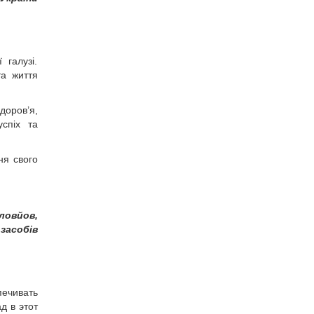
 галузі.
та життя
оров’я,
спіх та
ня свого
ловйов,
 засобів
печивать
д в этот