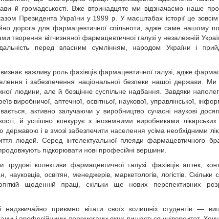
ави й громадськості. Вже втринадцяте ми відзначаємо наше пр
казом Президента України у 1999 р. У масштабах історії це зовсі
айно дорога для фармацевтичної спільноти, адже саме нашому п
ами творення вітчизняної фармацевтичної галузі у незалежній Украї
відальність перед власним сумлінням, народом України і прий
 визнає важливу роль фахівців фармацевтичної галузі, адже фарма
селення і забезпечення національної безпеки нашої держави. Ми 
ної людини, але й безцінне суспільне надбання. Завдяки наполег
еїв виробничої, аптечної, освітньої, наукової, управлінської, інфор
вається, активно залучаючи у виробництво сучасні наукові дося
ості, й успішно конкурує з іноземними виробниками лікарських 
 державою і в змозі забезпечити населення усіма необхідними лі
 життя людей. Серед інтелектуальної плеяди фармацевтичного бр
і продовжують підкорювати нові професійні вершини.
и трудові колективи фармацевтичної галузі: фахівців аптек, кон
 науковців, освітян, менеджерів, маркетологів, логістів. Скільки 
ропіткій щоденній праці, скільки ще нових перспективних ро
 і надзвичайно приємно вітати своїх колишніх студентів — вип
хами і професійними перемогами яких пишається університет. Хочу