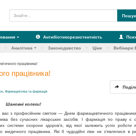
рювання
Антибіотикорезистентність
Псих
Аналітика
Законодавство
Ціни
Вебінари 
втичного працівника!
го працівника!
Поділ
он
,
Фармацевтика та фармація
Шановні колеги!
ю вас з професійним святом — Днем фармацевтичного працівник
лива без сучасних лікарських засобів. І фармація по праву є 
их системи охорони здоров’я, від якої залежить успіх роботи я
го медичного працівника. Які б чудодійні ліки не з’являлися в ре