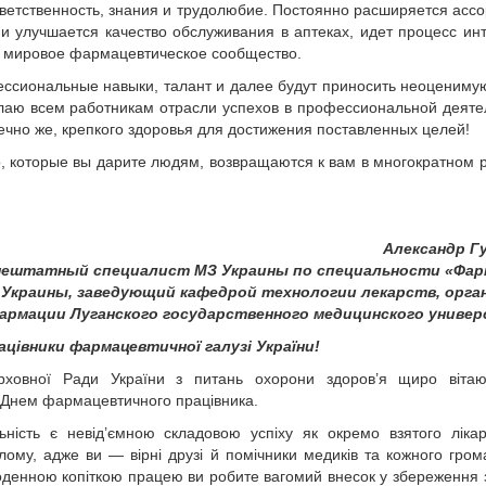
ветственность, знания и трудолюбие. Постоянно расширяется асс
и улучшается качество обслуживания в аптеках, идет процесс ин
 мировое фармацевтическое сообщество.
ессиональные навыки, талант и далее будут приносить неоцениму
лаю всем работникам отрасли успехов в профессиональной деяте
нечно же, крепкого здоровья для достижения поставленных целей!
о, которые вы дарите людям, возвращаются к вам в многократном 
Александр Гу
нештатный специалист МЗ Украины по специальности «Фар
 Украины, заведующий кафедрой технологии лекарств, орга
фармации Луганского государственного медицинского униве
ацівники фармацевтичної галузі України!
ерховної Ради України з питань охорони здоров’я щиро вітаю
Днем фармацевтичного працівника.
ність є невід’ємною складовою успіху як окремо взятого лікар
лому, адже ви — вірні друзі й помічники медиків та кожного гро
денною копіткою працею ви робите вагомий внесок у збереження 