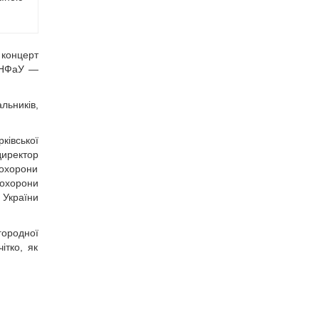
 концерт
м НФаУ —
льників,
ківської
директор
 охорони
 охорони
 України
городної
ітко, як