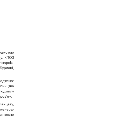
рамотою
ну, КПОЗ
ікарні».
Бурлаці,
роджено:
обництва
 Людмилу
ров’я».
Ланцеву,
нженера-
контролю