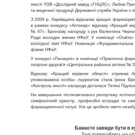
якості ТОВ «Дослідний завод «ГНЦЛС»; Любов Панче
та медичної продукції Державної служби України з лік
З 2009 р. Харківщина відзначає кращих фармацевт
в рамках конкурсу «Аптекар» відзнаку «Кращий к
№ 47». Бронзову нагороду з рук Валентина Черни
Ради молодих вчених НФаУ. У номінації «Освіта»
колоїдної хімії НФаУ. Номінація «Фундаментальн
фізики НФаУ.
У конкурсі «Панацея» в номінації «Практична фар
охорони здоров’я «Центральна районна аптека № 3
Відзнаку «Кращий керівник області» отримав 
уповноважена особа» лауреатом стала Ірина Брю
«Контроль якості» нагорода дісталася Тетяні Підлісн
На завершення післясвяткового репортажу хотілося
симфонічний оркестр, професійні естрадні та са
фармацевтичної галузі. Усе це зробило свято незабу
Бажаєте завжди бути в к
Тоді підписуйтесь на 