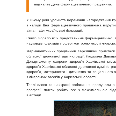
відзначає День фармацевтичного працівника.
У цьому році урочиста церемонія нагородження кр
з нагоди Дня фармацевтичного працівника відбул
alma mater української фармації.
Свято зібрало всіх представників фармацевтичної г
науковців, фахівців у сфері контролю якості лікарськи
Фармацевтичних працівників Харківщини привітали 
обласної державної адміністрації; Людмила Давидо
Департаменту охорони здоров’я Харківської місь
здоров’я Харківської обласної державної адміністра
здоров’я, материнства і дитинства та соціального
з лікарських засобів у Харківській області.
Теплі слова та найкращі побажання пролунали в 
професії звикли робити все з максимальною відд
в аптеці!