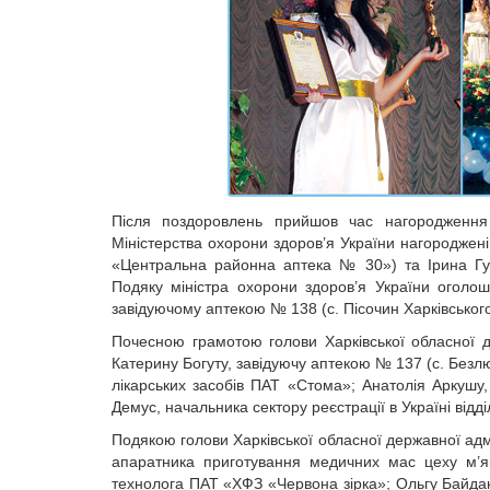
Після поздоровлень прийшов час нагородження
Міністерства охорони здоров’я України нагороджені
«Центральна районна аптека № 30») та Ірина Губс
Подяку міністра охорони здоров’я України огол
завідуючому аптекою № 138 (с. Пісочин Харківськог
Почесною грамотою голови Харківської обласної де
Катерину Богуту, завідуючу аптекою № 137 (с. Безлю
лікарських засобів ПАТ «Стома»; Анатолія Аркуш
Демус, начальника сектору реєстрації в Україні від
Подякою голови Харківської обласної державної адмі
апаратника приготування медичних мас цеху м’як
технолога ПАТ «ХФЗ «Червона зірка»; Ольгу Байдак,