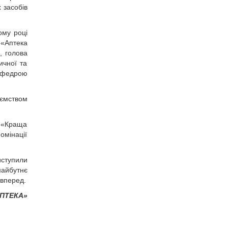
 засобів
ому році
 «Аптека
, голова
ичної та
кафедрою
иємством
 «Краща
омінації
иступили
майбутнє
 вперед.
АПТЕКА»