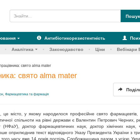
рювання
Антибіотикорезистентність
Псих
Аналітика
Законодавство
Ціни
Вебінари 
рацівника: свято alma mater
ика: свято alma mater
Поділ
он
,
Фармацевтика та фармація
 це місто, у якому народилося професійне свято фармацевтів,
ичної спільноти на рівні держави є Валентин Петрович Черних, р
 (НФаУ), доктор фармацевтичних наук, доктор хімічних наук, 
ше оприлюднив текст відповідного Указу Президента України з тр
З того часу вже 14 років поспіль Слобожанщина разом з усією Укр