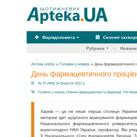
Фармдопомога
Сезонні захво
Рубрики
Новини
»
»
Аптека online
Головне у номері
День фармацевтичного п
День фармацевтичного працівн
№ 37 (858) 24 Вересня 2012 р.
Головне у номері
,
Новини фармацевтики та фармації
,
Топ Морі
Харків — це не лише перша столиця України,
автором ідеї щорічного вшанування фармацевт
Національного фармацевтичного університету
кореспондент НАН України, професор. Він упер
V Національного з’їзду фармацевтів України. 