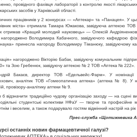
нко, провідного фахівця лабораторії з контролю якості лікарських
арських засобів у Харківській області.
ичних працівників у 2 конкурсах — «Аптекар» та «Панацея». У ць
ерівник міста» отримала Тамара Южакова, завідуюча аптекою ТОВ
х отримав «Кращий молодий науковець» — Олексій Андріяненков
 нагороджено Володимира Кабачного, завідуючого кафедрою фіз
а наука» принесла нагороду Володимиру Тіманюку, завідуючому 
мація» нагороджено Вікторію Бабак, завідуючу комунальним підпр
0» та Зою Гребенюк, завідуючу аптекою № 2 ТОВ «Аптека № 222».
Андрій Бакаєв, директор ТОВ «Едельвейс-Фарм». У номінації
хович, аналітик ТОВ «Гомеопатична аптека» (аптека № 8). У н
ій, провізору-аналітику аптеки № 9.
 б відзначити традиційно чудову організацію заходу — на сцені в
модіяльні студентські колективи НФаУ — творче та професійне 
тнім і веселим, а також подарувало гостям відмінний настрій на рік
Прес-служба «Щотижневика 
урсі останніх новин фармацевтичної галузі?
«Щотижневик АПТЕКА» в соціальних мережах!