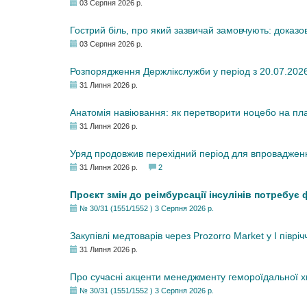
03 Серпня 2026 р.
Гострий біль, про який зазвичай замовчують: доказо
03 Серпня 2026 р.
Розпорядження Держлікслужби у період з 20.07.2026 р
31 Липня 2026 р.
Анатомія навіювання: як перетворити ноцебо на плац
31 Липня 2026 р.
Уряд продовжив перехідний період для впровадженн
31 Липня 2026 р.
2
Проєкт змін до реімбурсації інсулінів потребує
№ 30/31 (1551/1552 ) 3 Серпня 2026 р.
Закупівлі медтоварів через Prozorro Market у I півріч
31 Липня 2026 р.
Про сучасні акценти менеджменту гемороїдальної 
№ 30/31 (1551/1552 ) 3 Серпня 2026 р.