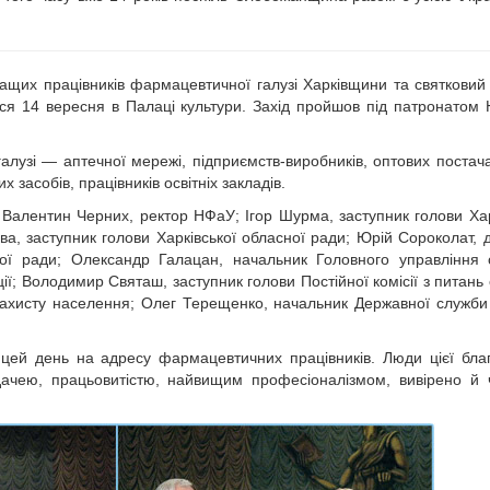
ащих працівників фармацевтичної галузі Харківщини та святковий
ися 14 вересня в Палаці культури. Захід пройшов під патронато
алузі — аптечної мережі, підприємств-виробників, оптових постача
х засобів, працівників освітніх закладів.
Валентин Черних, ректор НФаУ; Ігор Шурма, заступник голови Хар
ва, заступник голови Харківської обласної ради; Юрій Сороколат, 
кої ради; Олександр Галацан, начальник Головного управління
ції; Володимир Святаш, заступник голови Постійної комісії з питань
 захисту населення; Олег Терещенко, начальник Державної служби
цей день на адресу фармацевтичних працівників. Люди цієї бла
ачею, працьовитістю, найвищим професіоналізмом, вивірено й ч