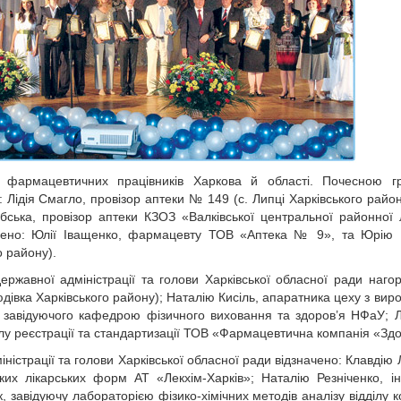
 фармацевтичних працівників Харкова й області. Почесною г
: Лідія Смагло, провізор аптеки № 149 (с. Липці Харківського райо
ька, провізор аптеки КЗОЗ «Валківської центральної районної л
ошено: Юлії Іващенко, фармацевту ТОВ «Аптека № 9», та Юрію 
о району).
ржавної адміністрації та голови Харківської обласної ради наго
дівка Харківського району); Наталію Кисіль, апаратника цеху з вир
у, завідуючого кафедрою фізичного виховання та здоров’я НФаУ;
ділу реєстрації та стандартизації ТОВ «Фармацевтична компанія «Здо
ністрації та голови Харківської обласної ради відзначено: Клавдію 
их лікарських форм АТ «Лекхім-Харків»; Наталію Резніченко, і
 завідуючу лабораторією фізико-хімічних методів аналізу відділу 