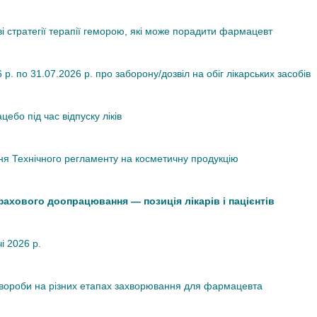
ві стратегії терапії геморою, які може порадити фармацевт
. по 31.07.2026 р. про заборону/дозвіл на обіг лікарських засобів
ебо під час відпуску ліків
я Технічного регламенту на косметичну продукцію
 фахового доопрацювання — позиція лікарів і пацієнтів
чі 2026 р.
хвороби на різних етапах захворювання для фармацевта